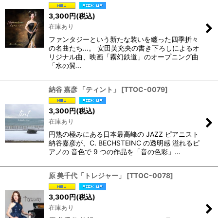
3,300
円
(税込)
在庫あり
ファンタジーという新たな装いを纏った四季折々
の名曲たち...。 安田芙充央の書き下ろしによるオ
リジナル曲、映画「霧幻鉄道」のオープニング曲
「水の翼…
納谷 嘉彦 「ティント」
[
TTOC-0079
]
3,300
円
(税込)
在庫あり
円熟の極みにある日本最高峰の JAZZ ピアニスト
納谷嘉彦が、C. BECHSTEINC の透明感 溢れるピ
アノの 音色で 9 つの作品を「音の色彩」…
原 美千代「トレジャー」
[
TTOC-0078
]
3,300
円
(税込)
在庫あり