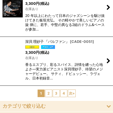
3,300
円
(税込)
在庫あり
20 年以上にわたって日本のジャズシーンを駆け抜
けてきた板垣光弘。 その軽やかで美しいピアノの
旋 律に、若手、中堅の異なる2組のドラム&ベース
が参加…
深貝 理紗子 「パルファン」
[
CADE-0051
]
3,300
円
(税込)
在庫あり
香るエスプリ、彩るスパイス、詩情を纏った心地
よさ―実力派ピアニスト深貝理紗子、待望のメジ
ャーデビュー。 サティ、ドビュッシー、ラヴェ
ル、日本初録音…
1
2
3
4
次
»
カテゴリで絞り込む