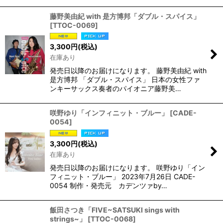
藤野美由紀 with 是方博邦「ダブル・スパイス」
[
TTOC-0069
]
3,300
円
(税込)
在庫あり
発売日以降のお届けになります。 藤野美由紀 with
是方博邦 「ダブル・スパイス」 日本の女性ファ
ンキーサックス奏者のパイオニア藤野美…
咲野ゆり「インフィニット・ブルー」
[
CADE-
0054
]
3,300
円
(税込)
在庫あり
発売日以降のお届けになります。 咲野ゆり「イン
フィニット・ブルー」 2023年7月26日 CADE-
0054 制作・発売元 カデンツァby…
飯田さつき「FIVE~SATSUKI sings with
strings~」
[
TTOC-0068
]