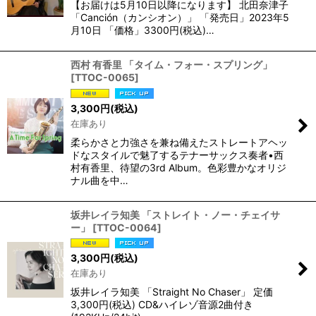
【お届けは5月10日以降になります】 北田奈津子
「Canción（カンシオン）」 「発売日」2023年5
月10日 「価格」3300円(税込)…
西村 有香里 「タイム・フォー・スプリング」
[
TTOC-0065
]
3,300
円
(税込)
在庫あり
柔らかさと力強さを兼ね備えたストレートアヘッ
ドなスタイルで魅了するテナーサックス奏者•西
村有香里、待望の3rd Album。色彩豊かなオリジ
ナル曲を中…
坂井レイラ知美 「ストレイト・ノー・チェイサ
ー」
[
TTOC-0064
]
3,300
円
(税込)
在庫あり
坂井レイラ知美 「Straight No Chaser」 定価
3,300円(税込) CD&ハイレゾ音源2曲付き