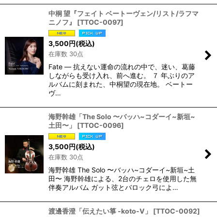
中桐 望『フェイト ベートーヴェン/リスト/ラフマ
ニノフ』
[
TTOC-0097
]
3,500
円
(税込)
在庫数 30点
Fate — 抗えない運命の流れの中で、迷い、葛藤
しながらも受け入れ、前へ進む。 ７ 年ぶりのア
ルバムに刻まれた、中桐望の現在地。 ベートー
ヴ…
海野幹雄「The Solo 〜バッハ~コダーイ~新垣~
土田〜」
[
TTOC-0096
]
3,500
円
(税込)
在庫数 30点
海野幹雄 The Solo 〜バッハ~コダーイ~新垣~土
田〜 海野幹雄による、2台のチェロを使用した無
伴奏アルバム ガット弦とバロック弓によ…
渡邊香澄「伝えたい箏 -koto-V」
[
TTOC-0092
]