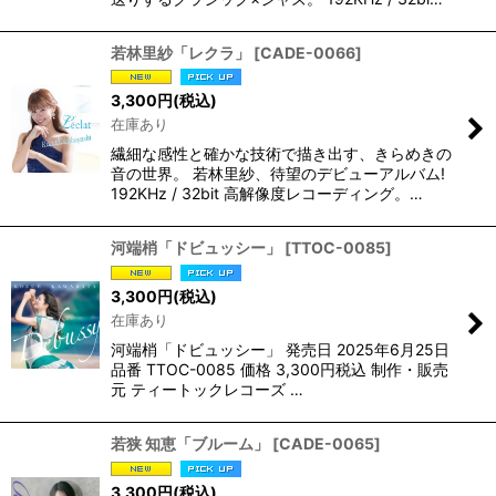
若林里紗「レクラ」
[
CADE-0066
]
3,300
円
(税込)
在庫あり
繊細な感性と確かな技術で描き出す、きらめきの
音の世界。 若林里紗、待望のデビューアルバム!
192KHz / 32bit 高解像度レコーディング。…
河端梢「ドビュッシー」
[
TTOC-0085
]
3,300
円
(税込)
在庫あり
河端梢「ドビュッシー」 発売日 2025年6月25日
品番 TTOC-0085 価格 3,300円税込 制作・販売
元 ティートックレコーズ …
若狭 知恵「ブルーム」
[
CADE-0065
]
3,300
円
(税込)