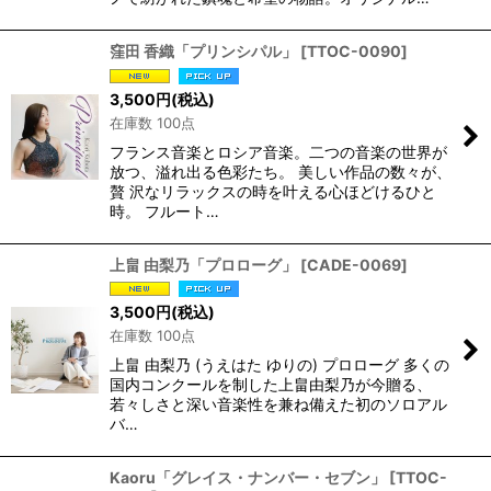
窪田 香織「プリンシパル」
[
TTOC-0090
]
3,500
円
(税込)
在庫数 100点
フランス音楽とロシア音楽。二つの音楽の世界が
放つ、溢れ出る色彩たち。 美しい作品の数々が、
贅 沢なリラックスの時を叶える心ほどけるひと
時。 フルート…
上畠 由梨乃「プロローグ」
[
CADE-0069
]
3,500
円
(税込)
在庫数 100点
上畠 由梨乃 (うえはた ゆりの) プロローグ 多くの
国内コンクールを制した上畠由梨乃が今贈る、
若々しさと深い音楽性を兼ね備えた初のソロアル
バ…
Kaoru「グレイス・ナンバー・セブン」
[
TTOC-