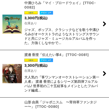
中溝ひろみ「マイ・ブロードウェイ」
[
TTOC-
0082
]
3,300
円
(税込)
在庫あり
ジャズ、ポップス、クラシックなどを歌う中溝ひ
ろみがオーケストラのようなストリングスサウン
ドと共にジャズ・ミュージカルアルバムを作っ
た。力強くしなやかで…
渡邊 香澄「伝えたい箏4」
[
TTOC-0081
]
3,300
円
(税込)
在庫あり
大人気の『箏ワンマンオーケストレーション第一
人者』 渡邊 香澄によるシリーズ第四弾フルアル
バム! 世界初の二十五絃箏をメインとしたフルバ
ンド編成…
山形 由美「ジャポニスム 〜宵待草ファンタジ
ー〜」
[
TTOC-0080
]