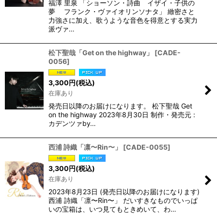
福澤 里泉 「ショーソン・詩曲 イザイ・子供の
夢 フランク・ヴァイオリンソナタ」 緻密さと
力強さに加え、歌うような音色を得意とする実力
派ヴァ…
松下聖哉「Get on the highway」
[
CADE-
0056
]
3,300
円
(税込)
在庫あり
発売日以降のお届けになります。 松下聖哉 Get
on the highway 2023年8月30日 制作・発売元 :
カデンツァby…
西浦 詩織「凛〜Rin〜」
[
CADE-0055
]
3,300
円
(税込)
在庫あり
2023年8月23日 (発売日以降のお届けになります)
西浦 詩織「凛〜Rin〜」 だいすきなものでいっぱ
いの宝箱は、いつ見てもときめいて、わ…