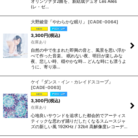
オリンソナタ2曲を、新結成デュオ Les Ailes
(レ・ゼ…
大野綾音「やわらかな眠り」
[
CADE-0064
]
3,300
円
(税込)
在庫あり
自然の中で生まれた即興の音と、風景を思い浮か
べて作った音楽。 眠れない夜、明日が楽しみな
夜、悲しい時、穏やかな時… どんな時にも漂うよ
うに、寄り添…
ケイ「ダンス・イン・カレイドスコープ」
[
CADE-0063
]
3,300
円
(税込)
在庫あり
心地良いサウンドを追求した都会的でアーティス
ティックな思わず踊りだしたくなるスムースジャ
ズの新しい風 192KHz / 32bit 高解像度レコーデ…