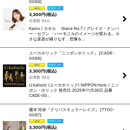
0089
]
3,300
円
(税込)
在庫数 94点
Kaoru / カオル Grace No.7 / グレイス・ナンバ
ー・セブン 「ハーモニカのイメージが変わる。小
さな楽器が織りなす、想像を…
ユーカホリック「ニッポンホリック」
[
CADE-
0068
]
3,300
円
(税込)
在庫数 98点
U:kahoric (ユーカホリック) NIPPON:horic / ニッ
ポン・ホリック 発売日 2025年11月26日 品番
CADE-00…
榎本 玲奈「クリパスキュラーレイズ」
[
TTOC-
0087
]
3,300
円
(税込)