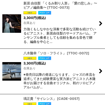
新居 由佳梨 「くるみ割り人形」「愛の悲しみ」〜
ピアノ編曲集〜
[
TTOC-0073
]
3,300
円
(税込)
在庫あり
力強くもしなやかな演奏で多彩な活動を続けてい
るピアニスト、新居由佳梨のサードアルバム。 ア
ンサンブル奏者としても信頼を集める音色で贈
る、編曲を中心と…
八木隆幸「ソロ・フライト」
[
TTOC-0072
]
3,300
円
(税込)
在庫あり
※発売日以降の発送になります。 ジャズの本流を
追求してきた経験豊富な実力派ピアニスト八木隆
幸がお届けする全曲オリジナル、初のソロピアノ
アルバムが…
塙正貴「サイレンス」
[
CADE-0057
]