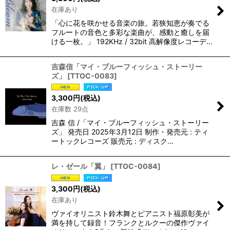
在庫あり
「心に花を咲かせる音楽の旅。若狭知恵が奏でる
フルートの音色と多彩な楽曲が、感動と癒しを届
ける一枚。」 192KHz / 32bit 高解像度レコーデ…
吉森信「マイ・ブルーフィッシュ・ストーリー
ズ」
[
TTOC-0083
]
3,300
円
(税込)
在庫数 29点
吉森 信 /「マイ・ブルーフィッシュ・ストーリー
ズ」 発売日 2025年3月12日 制作・発売元 : ティ
ートックレコーズ 販売元 : ディスク…
レ・ゼール「翼」
[
TTOC-0084
]
3,300
円
(税込)
在庫あり
ヴァイオリニスト鈴木舞とピアニスト福原彰美が
満を持して録音！フランクとルクーの傑作ヴァイ