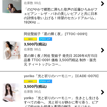
在庫数 99点
「のびやかで郷愁に満ちた歌声の近藤ひろみがフ
ェビアン・レザ・パネの美しいピアノと共に日本
の詩情を歌い上げる！待望のセカンドアルバム」
192KHz …
阿佐聖姫子「星の輝く夜」
[
TTOC-0091
]
3,500
円
(税込)
在庫数 98点
星の輝く夜 / 阿佐 聖姫子 発売日 2026年4月15日
品番 TTOC-0091 価格 3,500円税込 制作・販売
元 ティートックレコー…
yoriko「光と祈りのハーモニー」
[
CADE-0070
]
3,500
円
(税込)
在庫数 96点
yoriko 「光と祈りのハーモニー」 生きとし生ける
すべての命へ。 光と祈りが静かに寄り添う、ピア
ノで紡がれた鎮魂と希望の物語。オリジナル…