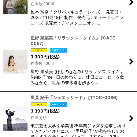
在庫数 100点
榎本 玲奈「クリパスキュラーレイズ」 発売日 :
2025年11月19日 制作・発売元 : ティートックレ
コーズ 販売元 : ディスクユニオン …
星野 奈菜美「リラックス・タイム」
[
CADE-
0067
]
3,300
円
(税込)
在庫数 100点
星野 奈菜美 (ほしのななみ) リラックス タイム /
Relax Time 1日の終わりに、休日にコーヒーを飲
みながら、紅葉の並木道を歩きな…
里見 紀子「シェエラザード」
[
TTOC-0086
]
3,300
円
(税込)
在庫あり
東京芸術大学を卒業後25年間ジャズを追求し続け
てきたバイオリニスト"里見紀子"が満を持してお
送りするクラシック×ジャズ。 192KHz / 32bi…