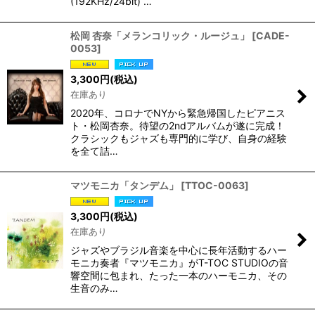
(192KHz/24bit) …
松岡 杏奈「メランコリック・ルージュ」
[
CADE-
0053
]
3,300
円
(税込)
在庫あり
2020年、コロナでNYから緊急帰国したピアニス
ト・松岡杏奈。待望の2ndアルバムが遂に完成！
クラシックもジャズも専門的に学び、自身の経験
を全て詰…
マツモニカ「タンデム」
[
TTOC-0063
]
3,300
円
(税込)
在庫あり
ジャズやブラジル音楽を中心に長年活動するハー
モニカ奏者『マツモニカ』がT-TOC STUDIOの音
響空間に包まれ、たった一本のハーモニカ、その
生音のみ…