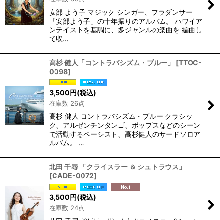
安部 よう子 マジック シンガー、フラダンサー
「安部よう子」の十年振りのアルバム。 ハワイア
ンテイストを基調に、多ジャンルの楽曲を 編曲し
て収…
高杉 健人「コントラバシズム・ブルー」
[
TTOC-
0098
]
3,500
円
(税込)
在庫数 26点
高杉 健人 コントラバシズム・ブルー クラシッ
ク、アルゼンチンタンゴ、ポップスなどのシーン
で活動するベーシスト、高杉健人のサードソロア
ルバム。 …
北田 千尋 「クライスラー ＆ シュトラウス」
[
CADE-0072
]
3,500
円
(税込)
在庫数 24点