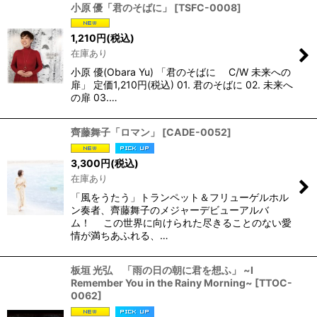
小原 優「君のそばに」
[
TSFC-0008
]
1,210
円
(税込)
在庫あり
小原 優(Obara Yu) 「君のそばに C/W 未来への
扉」 定価1,210円(税込) 01. 君のそばに 02. 未来へ
の扉 03.…
齊藤舞子「ロマン」
[
CADE-0052
]
3,300
円
(税込)
在庫あり
「風をうたう」トランペット＆フリューゲルホル
ン奏者、齊藤舞子のメジャーデビューアルバ
ム！ この世界に向けられた尽きることのない愛
情が満ちあふれる、…
板垣 光弘 「雨の日の朝に君を想ふ」 ~I
Remember You in the Rainy Morning~
[
TTOC-
0062
]