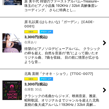
原 美千代 待望のファーストアルバム~Treasure~
珠玉のピアノ小品集 192KHz / 32bit 高解像度レ
コーディング。 さらに特典とし…
原 礼以菜 (はら れいな)「ガーデン」
[
CADE-
0061
]
3,300
円
(税込)
在庫あり
待望のピアノソロデビューアルバム。 クラシック
の枠を超え、自然を音楽の”色”によって描いたオ
リジナル曲、7曲を収録。 目の前に情景が広がる
ような音…
北島 直樹「ナオキ・ショウ」
[
TTOC-0077
]
3,300
円
(税込)
在庫数 30点
クラシックの名曲からジャズ、映画音楽、雅楽、
昭和歌謡、オリジナルまでジャンルを超えた北島
直樹の集大成アルバム ! 192KHz / 32bit 高解…