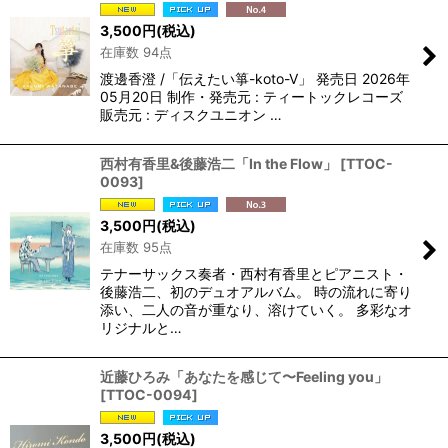
3,500
円
(税込)
在庫数 94点
渡邊香澄 /「伝えたい箏-koto-V」 発売日 2026年
05月20日 制作・発売元 : ティートックレコーズ
販売元 : ディスクユニオン …
西村有香里&後藤浩二「In the Flow」
[
TTOC-
0093
]
3,500
円
(税込)
在庫数 95点
テナーサックス奏者・西村有香里とピアニスト・
後藤浩二、初のデュオアルバム。 時の流れに寄り
添い、二人の音が重なり、溶けていく。 多彩なオ
リジナルと…
近藤ひろみ「あなたを感じて〜Feeling you」
[
TTOC-0094
]
3,500
円
(税込)