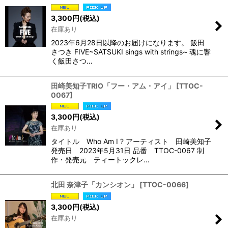
3,300
円
(税込)
在庫あり
2023年6月28日以降のお届けになります。 飯田
さつき FIVE~SATSUKI sings with strings~ 魂に響
く飯田さつ…
田崎美知子TRIO「フー・アム・アイ」
[
TTOC-
0067
]
3,300
円
(税込)
在庫あり
タイトル Who Am I ? アーティスト 田崎美知子
発売日 2023年5月31日 品番 TTOC-0067 制
作・発売元 ティートックレ…
北田 奈津子「カンシオン」
[
TTOC-0066
]
3,300
円
(税込)
在庫あり