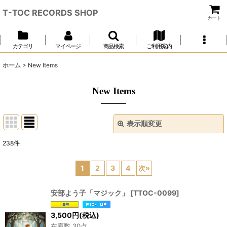
T-TOC RECORDS SHOP
カート
カテゴリ
マイページ
商品検索
ご利用案内
ホーム
>
New Items
New Items
表示順変更
閉じる
238
件
表示数
:
1
2
3
4
次
»
並び順
:
安部よう子「マジック」
[
TTOC-0099
]
絞り込む
3,500
円
(税込)
在庫数 30点