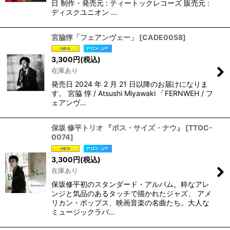
日 制作・発売元 : ティートックレコーズ 販売元 :
ディスクユニオン …
宮脇惇「フェアンヴェー」
[
CADE0058
]
3,300
円
(税込)
在庫あり
発売日 2024 年 2 月 21 日以降のお届けになりま
す。 宮脇 惇 / Atsushi Miyawaki 「FERNWEH / フ
ェアンヴ…
保坂 修平トリオ 『ボス・サイズ・ナウ』
[
TTOC-
0074
]
3,300
円
(税込)
在庫あり
保坂修平初のスタンダード・アルバム。粋なアレ
ンジと気品のあるタッチで描かれたジャズ、 アメ
リカン・ポップス、映画音楽の名曲たち。大人な
ミュージックラバ…