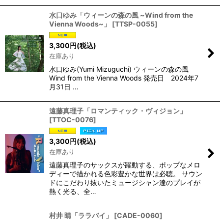
水口ゆみ「ウィーンの森の風 ~Wind from the
Vienna Woods~」
[
TTSP-0055
]
3,300
円
(税込)
在庫あり
水口ゆみ(Yumi Mizuguchi) ウィーンの森の風
Wind from the Vienna Woods 発売日 2024年7
月31日 …
遠藤真理子「ロマンティック・ヴィジョン」
[
TTOC-0076
]
3,300
円
(税込)
在庫あり
遠藤真理子のサックスが躍動する、ポップなメロ
ディーで描かれる色彩豊かな世界は必聴。 サウン
ドにこだわり抜いたミュージシャン達のプレイが
熱く光る、全…
村井 睛「ララバイ」
[
CADE-0060
]