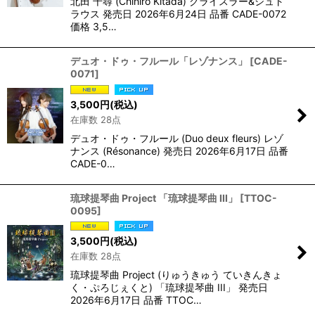
北田 千尋 (Chihiro Kitada) クライスラー&シュト
ラウス 発売日 2026年6月24日 品番 CADE-0072
価格 3,5…
デュオ・ドゥ・フルール「レゾナンス」
[
CADE-
0071
]
3,500
円
(税込)
在庫数 28点
デュオ・ドゥ・フルール (Duo deux fleurs) レゾ
ナンス (Résonance) 発売日 2026年6月17日 品番
CADE-0…
琉球提琴曲 Project 「琉球提琴曲 III」
[
TTOC-
0095
]
3,500
円
(税込)
在庫数 28点
琉球提琴曲 Project (りゅうきゅう ていきんきょ
く・ぷろじぇくと) 「琉球提琴曲 III」 発売日
2026年6月17日 品番 TTOC…