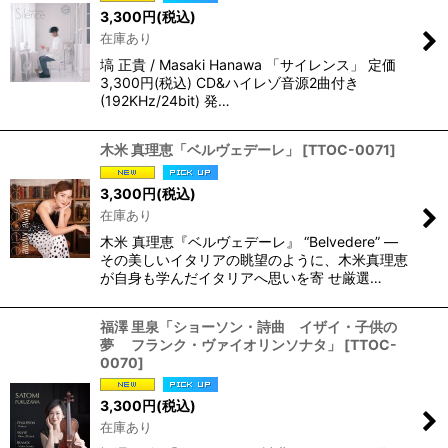
3,300
円
(税込)
在庫あり
塙 正貴 / Masaki Hanawa 「サイレンス」 定価
3,300円(税込) CD&ハイレゾ音源2曲付き
(192KHz/24bit) 発…
木米 真理恵「ベルヴェデーレ」
[
TTOC-0071
]
3,300
円
(税込)
在庫あり
木米 真理恵『ベルヴェデーレ』 “Belvedere” ―
その美しいイタリアの眺望のように、木米真理恵
が自身も学んだイタリアへ思いを寄 せ厳選…
福澤 里泉「ショーソン・詩曲 イザイ・子供の
夢 フランク・ヴァイオリンソナタ」
[
TTOC-
0070
]
3,300
円
(税込)
在庫あり