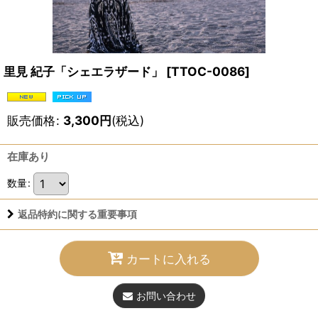
里見 紀子「シェエラザード」
[
TTOC-0086
]
販売価格
:
3,300
円
(税込)
在庫あり
数量
:
返品特約に関する重要事項
カートに入れる
お問い合わせ