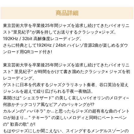
商品詳細
東京芸術大学を卒業後25年間ジャズを追求し続けてきたバイオリニ
スト"里見紀子"が満を持してお送りするクラシック×ジャズ。
192KHz / 32bit 高解像度レコーディング。
さらに特典として192KHz / 24bit ハイレゾ音源2曲が楽しめるダウ
ンロード用QRコード付き!
東京芸術大学を卒業後25年間ジャズを追求し続けてきたバイオリニ
スト" 里見紀子" が時間をかけて書き溜めたクラシック× ジャズを初
レコーディング。
ゲストに日本を代表するジャズクラリネット奏者、谷口英治を迎え
ジャンルを超えて繰り広げられる千夜一夜物語。
幕開けは" シェエラザード" の美しく哀しいバイオリンのメロディ~
何故かチックコリア風なピアノのバッキングが!?
カルメンの" ハバネラ" か…と思ったらジャズの超有名な曲のイント
ロが始まり… " テキーラ" の楽しいメロディと同時にベートーベン
の" 歓喜の歌" が!
もはやジャズにしか聞こえない、スイングするメンデルスゾーンの