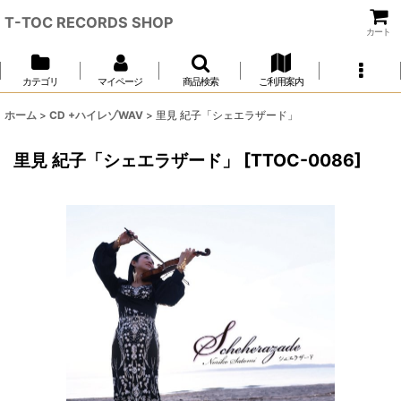
T-TOC RECORDS SHOP
カート
カテゴリ
マイページ
商品検索
ご利用案内
ホーム
>
CD +ハイレゾWAV
>
里見 紀子「シェエラザード」
里見 紀子「シェエラザード」
[
TTOC-0086
]