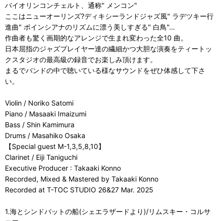
バイオリンコンチェルト、通称" メンコン"
ここはニューオーリンズ?ディキシーランドジャズ風" ラデツキー行
進曲" ポインシアナのリズムに漂う美しすぎる" 白鳥"…
作曲者も驚く画期的なアレンジで生まれ変わった全10 曲。
日本屈指のジャズプレイヤー達の繊細かつ大胆な演奏をティートッ
クスタジオの最高級の録音でお楽しみ頂けます。
まるでバンドの中で聴いている様なサウンドをぜひ体感して下さ
い。
Violin / Noriko Satomi
Piano / Masaaki Imaizumi
Bass / Shin Kamimura
Drums / Masahiko Osaka
【Special guest M-1,3,5,8,10】
Clarinet / Eiji Taniguchi
Executive Producer : Takaaki Konno
Recorded, Mixed & Mastered by Takaaki Konno
Recorded at T-TOC STUDIO 26&27 Mar. 2025
1.海とシンドバットの船(シェエラザードより)/リムスキー・コルサ