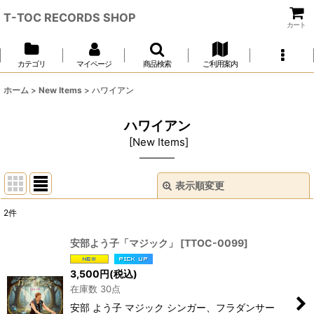
T-TOC RECORDS SHOP
カート
カテゴリ
マイページ
商品検索
ご利用案内
ホーム
>
New Items
>
ハワイアン
ハワイアン
[
New Items
]
表示順変更
閉じる
2
件
表示数
:
安部よう子「マジック」
[
TTOC-0099
]
並び順
:
3,500
円
(税込)
在庫数 30点
絞り込む
安部 よう子 マジック シンガー、フラダンサー