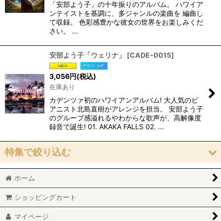
「安部よう子」の十年振りのアルバム。 ハワイア
ンテイストを基調に、多ジャンルの楽曲を 編曲し
て収録。 色彩感豊かな彼女の世界をお楽しみくだ
さい。 …
安部よう子「ウェリナ」
[
CADE-0015
]
3,056
円
(税込)
在庫あり
カデンツァ初のハワイアンアルバム! 大人気のピ
アニスト北島直樹がアレンジを担当。 安部よう子
のグルーブ感溢れるやわからな歌声が、高解像度
録音で誕生! 01. AKAKA FALLS 02. …
特集で絞り込む
ホーム
おすすめ「高音質」作品
ショッピングカート
「ヴォーカル」作品
マイページ