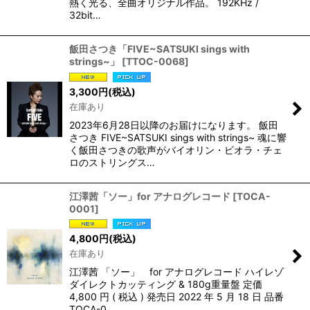
熱く光る、全曲オリジナル作品。 192KHz /
32bit…
飯田さつき「FIVE~SATSUKI sings with
strings~」
[
TTOC-0068
]
3,300
円
(税込)
在庫あり
2023年6月28日以降のお届けになります。 飯田
さつき FIVE~SATSUKI sings with strings~ 魂に響
く飯田さつきの歌声がバイオリン・ビオラ・チェ
ロのストリングス…
江澤茜「ソー」for アナログレコード
[
TOCA-
0001
]
4,800
円
(税込)
在庫あり
江澤茜 「ソー」 for アナログレコード ハイレゾ
ダイレクトカッティング & 180g重量盤 定価
4,800 円 ( 税込 ) 発売日 2022 年 5 月 18 日 品番
TOCA-0…