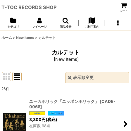
T-TOC RECORDS SHOP
カート
カテゴリ
マイページ
商品検索
ご利用案内
ホーム
>
New Items
>
カルテット
カルテット
[
New Items
]
表示順変更
閉じる
26
件
表示数
:
ユーカホリック「ニッポンホリック」
[
CADE-
0068
]
並び順
:
3,300
円
(税込)
在庫数 98点
絞り込む