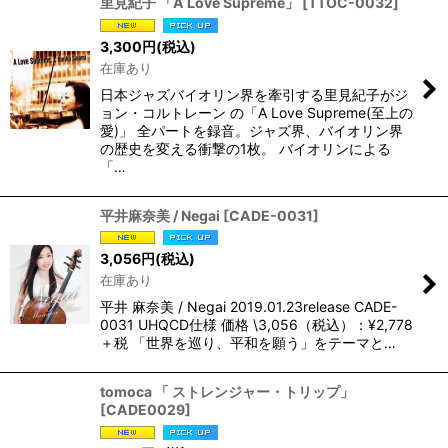
里見紀子 「A Love Supreme」
[
TTOC-0032
]
3,300
円
(税込)
在庫あり
日本ジャズバイオリン界を牽引する里見紀子がジ
ョン・コルトレーン の「A Love Supreme(至上の
愛)」 全パートを録音。ジャズ界、バイオリン界
の歴史を変える衝撃の1枚。 バイオリンによる
「…
平井麻奈美 / Negai
[
CADE-0031
]
3,056
円
(税込)
在庫あり
平井 麻奈美 / Negai 2019.01.23release CADE-
0031 UHQCD仕様 価格 \3,056（税込）：¥2,778
＋税 「世界を巡り、平和を願う」をテーマと…
tomoca 「 ストレンジャー・トリップ」
[
CADE0029
]