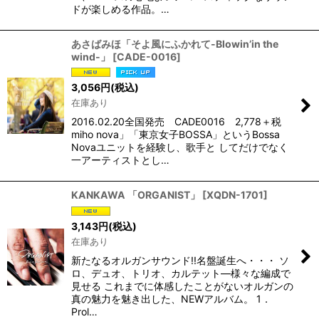
ドが楽しめる作品。…
あさばみほ「そよ風にふかれて-Blowin’in the
wind-」
[
CADE-0016
]
3,056
円
(税込)
在庫あり
2016.02.20全国発売 CADE0016 2,778＋税
miho nova」「東京女子BOSSA」というBossa
Novaユニットを経験し、歌手と してだけでなく
一アーティストとし…
KANKAWA 「ORGANIST」
[
XQDN-1701
]
3,143
円
(税込)
在庫あり
新たなるオルガンサウンド!!名盤誕生へ・・・ ソ
ロ、デュオ、トリオ、カルテット―様々な編成で
見せる これまでに体感したことがないオルガンの
真の魅力を魅き出した、NEWアルバム。 1．
Prol…