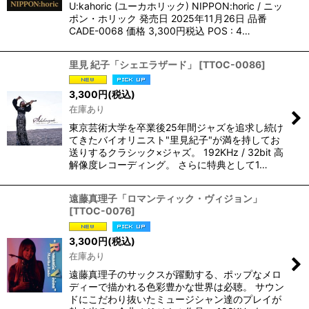
U:kahoric (ユーカホリック) NIPPON:horic / ニッ
ポン・ホリック 発売日 2025年11月26日 品番
CADE-0068 価格 3,300円税込 POS : 4…
里見 紀子「シェエラザード」
[
TTOC-0086
]
3,300
円
(税込)
在庫あり
東京芸術大学を卒業後25年間ジャズを追求し続け
てきたバイオリニスト"里見紀子"が満を持してお
送りするクラシック×ジャズ。 192KHz / 32bit 高
解像度レコーディング。 さらに特典として1…
遠藤真理子「ロマンティック・ヴィジョン」
[
TTOC-0076
]
3,300
円
(税込)
在庫あり
遠藤真理子のサックスが躍動する、ポップなメロ
ディーで描かれる色彩豊かな世界は必聴。 サウン
ドにこだわり抜いたミュージシャン達のプレイが