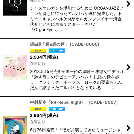
ジャズオルガンを堪能するために ORGANJAZZフ
ァンが待ちに待ったアルバムが遂に完成した。ト
ミー・キャンベル(ds)がオルガンプレイヤー河合
代介とともに東京でスタートさせた
「OrganEyes」…
輝&輝「輝&輝の芽」
[
CADE-0006
]
2,934
円
(税込)
在庫切れ
2013.5.15発売!! 全国一位の津軽三味線女性デュオ
「輝＆輝」のデビューアルバム！ 民謡の枠を越
え、クラシック、ポップス、ロックの要素もふん
だんに詰まったアルバムとなっている。 …
中村新史「RR-Rebel Right-」
[
CADE-0007
]
2,934
円
(税込)
在庫あり
6月26日発売!! 「僕が共演してきたミュージシャ