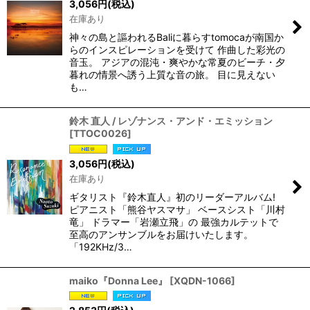
3,056
円
(税込)
在庫あり
神々の島と謳われるBaliに暮らすtomocaが南国か
らのインスピレーションを受けて 作曲した彩光の
音玉。 アジアの混沌・爽やかな常夏のビーチ・夕
暮れの情景へ誘う上質な音の旅。 目に見えない
も…
鈴木 直人 / レゾナンス・アンド・エミッション
[
TTOC0026
]
3,056
円
(税込)
在庫あり
ギタリスト『鈴木直人』初のリーダーアルバム!
ピアニスト「熊谷ヤスマサ」 ベースシスト「川村
竜」 ドラマー「岩瀬立飛」の 最強カルテットで
至高のアンサンブルをお届けいたします。
「192KHz/3…
maiko『Donna Lee』
[
XQDN-1066
]