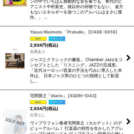
ンの中でいちばん独創的な音を奏でる、希代のピ
アニスト中村新史。彼以外の何物でもない、 途方
もないエネルギーを放つこのアルバムはまさに傑
作。」 …
Yasuo Nisimoto 「Prelude」
[
CADE-0010
]
2,934
円
(税込)
在庫あり
ジャズとクラシックの邂逅。 Chamber Jazzをコ
ンセプトとした「リスニング」JAZZの完成形。
「近代ヨーロッパ音楽の手法を巧みに導入した本
作は、 日本ジャズ界のひとつの指標として歓迎
し…
宅間善之「diario」
[
XQDN-1043
]
2,934
円
(税込)
在庫なし
ヴィブラフォン奏者宅間善之（カルテット）のデ
ビューアルバム！ 打楽器の特性を生かしたアグレ
ッシブなサウンドと ヴィブラフォン特有の心地い