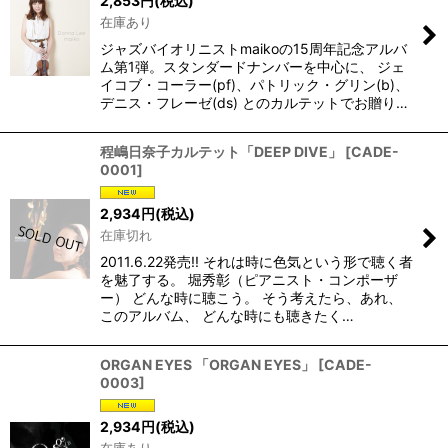
2,853
円
(税込)
在庫あり
ジャズバイオリニストmaikoの15周年記念アルバ
ム第1弾。スタンダードナンバーを中心に、 ジェ
イコブ・コーラー(pf)、パトリック・グリン(b)、
デニス・フレーゼ(ds) とのカルテットでお贈り…
程嶋日奈子カルテット「DEEP DIVE」
[
CADE-
0001
]
2,934
円
(税込)
在庫切れ
2011.6.22発売!! それは時に色気という形で聴く者
を魅了する。 堀秀彰（ピアニスト・コンポーザ
ー） どんな時に聴こう。 そう考えたら、あれ、
このアルバム、 どんな時にも聴きたく…
ORGAN EYES 「ORGAN EYES」
[
CADE-
0003
]
2,934
円
(税込)
在庫あり