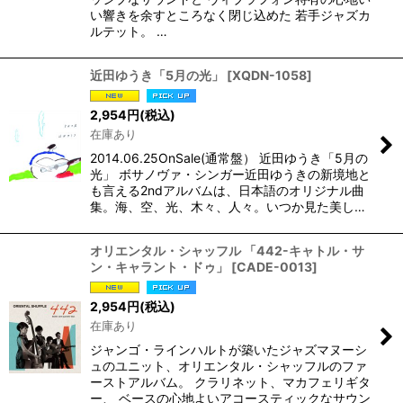
い響きを余すところなく閉じ込めた 若手ジャズカ
ルテット。 …
近田ゆうき「5月の光」
[
XQDN-1058
]
2,954
円
(税込)
在庫あり
2014.06.25OnSale(通常盤） 近田ゆうき「5月の
光」 ボサノヴァ・シンガー近田ゆうきの新境地と
も言える2ndアルバムは、日本語のオリジナル曲
集。海、空、光、木々、人々。いつか見た美し…
オリエンタル・シャッフル 「442-キャトル・サ
ン・キャラント・ドゥ」
[
CADE-0013
]
2,954
円
(税込)
在庫あり
ジャンゴ・ラインハルトが築いたジャズマヌーシ
ュのユニット、オリエンタル・シャッフルのファ
ーストアルバム。 クラリネット、マカフェリギタ
ー、 ベースの心地よいアコースティックなサウン