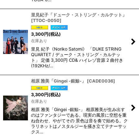
里見紀子「ドューク・ストリング・カルテット」
[
TTOC-0050
]
3,300
円
(税込)
在庫あり
里見 紀子《Noriko Satomi》 「DUKE STRING
QUARTET / デューク・ストリング・カルテッ
ト」 定価 3,300円 CD& ハイレゾ音源 2 曲付き
(192KHz/…
相原 雅美「Gingei -銀鯨-」
[
CADE0036
]
3,300
円
(税込)
在庫あり
相原 雅美「Gingei -銀鯨-」 相原雅美が生み出す
のはファンタジーである。現実の風景に空想を重
ね合わせ、やがてその 景色は音を奏で始める。ク
ラリネットはノスタルジーを掻き立てテナーサッ
クス…