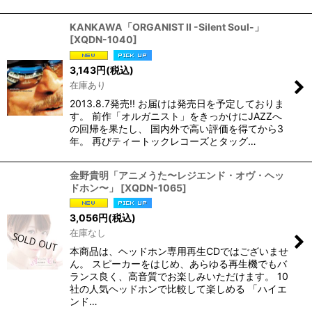
KANKAWA「ORGANIST II -Silent Soul-」
[
XQDN-1040
]
3,143
円
(税込)
在庫あり
2013.8.7発売!! お届けは発売日を予定しておりま
す。 前作「オルガニスト」をきっかけにJAZZへ
の回帰を果たし、 国内外で高い評価を得てから3
年。 再びティートックレコーズとタッグ…
金野貴明「アニメうた〜レジエンド・オヴ・ヘッ
ドホン〜」
[
XQDN-1065
]
3,056
円
(税込)
在庫なし
本商品は、ヘッドホン専用再生CDではございませ
ん。 スピーカーをはじめ、あらゆる再生機でもバ
ランス良く、高音質でお楽しみいただけます。 10
社の人気ヘッドホンで比較して楽しめる 「ハイエ
ンド…