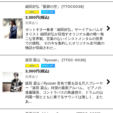
細田好弘「藍碧の空」
[
TTOC0038
]
3,300
円
(税込)
在庫あり
ガットギター奏者「細田好弘」サードアルバムギ
タリスト 細田好弘が目指すオリジナル曲の唯一無
二な世界観。言葉のないインストメンタルの世界
での挑戦。 その今を集約したオリジナル全10曲の
物語が収録された…
坂田 梁山 「Ryozan」
[
TTOC-0036
]
3,300
円
(税込)
在庫あり
坂田 梁山 / Ryozan 音色で愛を語る尺八プレーヤ
ー『坂田 梁山』待望の最新アルバム。 ピアノの
進藤陽吾、コントラバスの鳥越啓介、ドラムの山
内陽一朗とともに奏でるサウンドは激しく、また
あ…