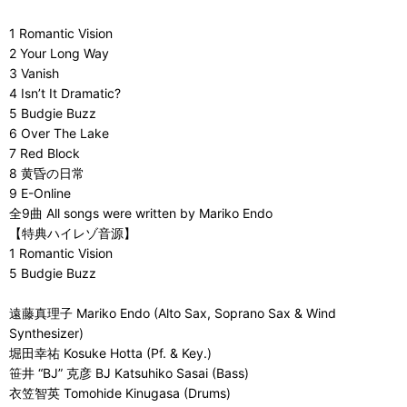
1 Romantic Vision
2 Your Long Way
3 Vanish
4 Isn’t It Dramatic?
5 Budgie Buzz
6 Over The Lake
7 Red Block
8 黄昏の日常
9 E-Online
全9曲 All songs were written by Mariko Endo
【特典ハイレゾ音源】
1 Romantic Vision
5 Budgie Buzz
遠藤真理子 Mariko Endo (Alto Sax, Soprano Sax & Wind
Synthesizer)
堀田幸祐 Kosuke Hotta (Pf. & Key.)
笹井 “BJ” 克彦 BJ Katsuhiko Sasai (Bass)
衣笠智英 Tomohide Kinugasa (Drums)