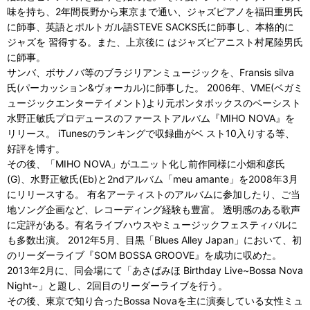
味を持ち、2年間長野から東京まで通い、ジャズピアノを福田重男氏
に師事、英語とポルトガル語STEVE SACKS氏に師事し、本格的に
ジャズを 習得する。また、上京後に はジャズピアニスト村尾陸男氏
に師事。
サンバ、ボサノバ等のブラジリアンミュージックを、Fransis silva
氏(パーカッション&ヴォーカル)に師事した。 2006年、VME(ベガミ
ュージックエンターテイメント)より元ポンタボックスのベーシスト
水野正敏氏プロデュースのファーストアルバム『MIHO NOVA』を
リリース。 iTunesのランキングで収録曲がベ スト10入りする等、
好評を博す。
その後、「MIHO NOVA」がユニット化し前作同様に小畑和彦氏
(G)、水野正敏氏(Eb)と2ndアルバム「meu amante」を2008年3月
にリリースする。 有名アーティストのアルバムに参加したり、ご当
地ソング企画など、レコーディング経験も豊富。 透明感のある歌声
に定評がある。有名ライブハウスやミュージックフェスティバルに
も多数出演。 2012年5月、目黒「Blues Alley Japan」において、初
のリーダーライブ『SOM BOSSA GROOVE』を成功に収めた。
2013年2月に、同会場にて「あさばみほ Birthday Live~Bossa Nova
Night~」と題し、2回目のリーダーライブを行う。
その後、東京で知り合ったBossa Novaを主に演奏している女性ミュ