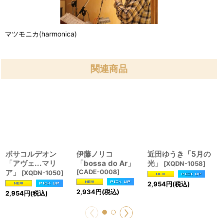
マツモニカ(harmonica)
関連商品
ボサコルデオン
伊藤ノリコ
近田ゆうき「5月の
「アヴェ...マリ
「bossa do Ar」
光」
[
XQDN-1058
]
ア」
[
CADE-0008
]
[
XQDN-1050
]
2,954
円
(税込)
2,934
円
(税込)
2,954
円
(税込)