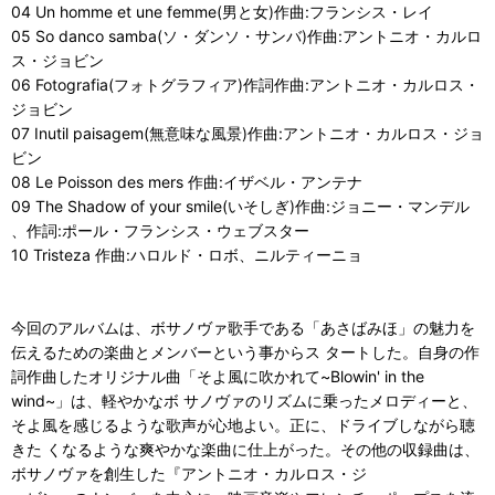
04 Un homme et une femme(男と女)作曲:フランシス・レイ
05 So danco samba(ソ・ダンソ・サンバ)作曲:アントニオ・カルロ
ス・ジョビン
06 Fotografia(フォトグラフィア)作詞作曲:アントニオ・カルロス・
ジョビン
07 Inutil paisagem(無意味な風景)作曲:アントニオ・カルロス・ジョ
ビン
08 Le Poisson des mers 作曲:イザベル・アンテナ
09 The Shadow of your smile(いそしぎ)作曲:ジョニー・マンデル
、作詞:ポール・フランシス・ウェブスター
10 Tristeza 作曲:ハロルド・ロボ、ニルティーニョ
今回のアルバムは、ボサノヴァ歌手である「あさばみほ」の魅力を
伝えるための楽曲とメンバーという事からス タートした。自身の作
詞作曲したオリジナル曲「そよ風に吹かれて~Blowin' in the
wind~」は、軽やかなボ サノヴァのリズムに乗ったメロディーと、
そよ風を感じるような歌声が心地よい。正に、ドライブしながら聴
きた くなるような爽やかな楽曲に仕上がった。その他の収録曲は、
ボサノヴァを創生した『アントニオ・カルロス・ジ