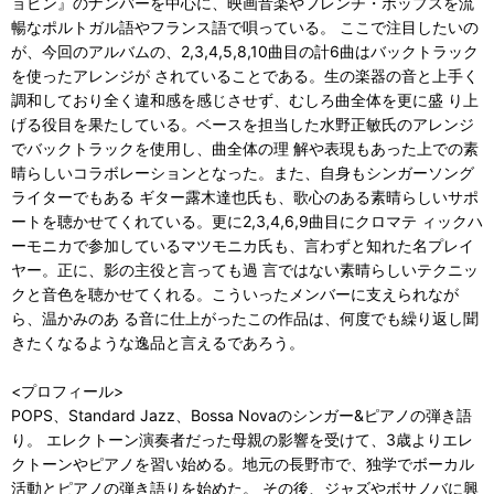
ョビン』のナンバーを中心に、映画音楽やフレンチ・ポップスを流
暢なポルトガル語やフランス語で唄っている。 ここで注目したいの
が、今回のアルバムの、2,3,4,5,8,10曲目の計6曲はバックトラック
を使ったアレンジが されていることである。生の楽器の音と上手く
調和しており全く違和感を感じさせず、むしろ曲全体を更に盛 り上
げる役目を果たしている。ベースを担当した水野正敏氏のアレンジ
でバックトラックを使用し、曲全体の理 解や表現もあった上での素
晴らしいコラボレーションとなった。また、自身もシンガーソング
ライターでもある ギター露木達也氏も、歌心のある素晴らしいサポ
ートを聴かせてくれている。更に2,3,4,6,9曲目にクロマテ ィックハ
ーモニカで参加しているマツモニカ氏も、言わずと知れた名プレイ
ヤー。正に、影の主役と言っても過 言ではない素晴らしいテクニッ
クと音色を聴かせてくれる。こういったメンバーに支えられなが
ら、温かみのあ る音に仕上がったこの作品は、何度でも繰り返し聞
きたくなるような逸品と言えるであろう。
<プロフィール>
POPS、Standard Jazz、Bossa Novaのシンガー&ピアノの弾き語
り。 エレクトーン演奏者だった母親の影響を受けて、3歳よりエレ
クトーンやピアノを習い始める。地元の長野市で、独学でボーカル
活動とピアノの弾き語りを始めた。 その後、ジャズやボサノバに興