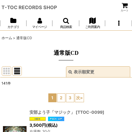
T-TOC RECORDS SHOP
カート
カテゴリ
マイページ
商品検索
ご利用案内
ホーム
>
通常版CD
通常版CD
表示順変更
閉じる
141
件
サブカテゴリ
:
1
2
3
次
»
表示数
:
安部よう子「マジック」
[
TTOC-0099
]
並び順
:
3,500
円
(税込)
在庫数 30点