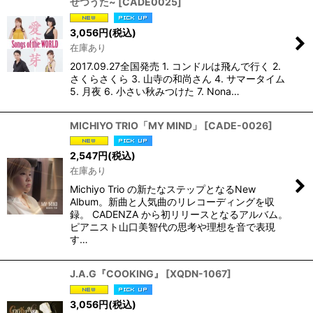
せつうた~
[
CADE0025
]
3,056
円
(税込)
在庫あり
2017.09.27全国発売 1. コンドルは飛んで行く 2.
さくらさくら 3. 山寺の和尚さん 4. サマータイム
5. 月夜 6. 小さい秋みつけた 7. Nona…
MICHIYO TRIO「MY MIND」
[
CADE-0026
]
2,547
円
(税込)
在庫あり
Michiyo Trio の新たなステップとなるNew
Album。新曲と人気曲のリレコーディングを収
録。 CADENZA から初リリースとなるアルバム。
ピアニスト山口美智代の思考や理想を音で表現
す…
J.A.G『COOKING』
[
XQDN-1067
]
3,056
円
(税込)