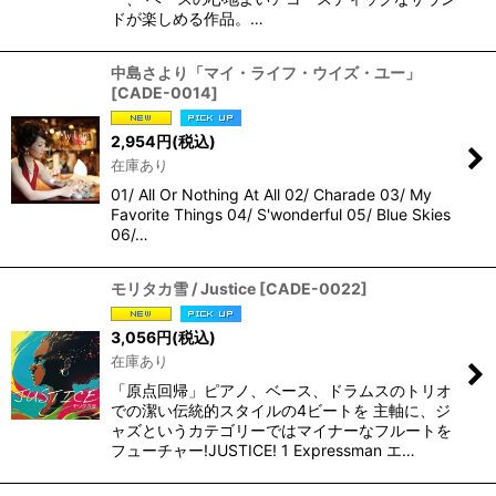
ドが楽しめる作品。…
中島さより「マイ・ライフ・ウイズ・ユー」
[
CADE-0014
]
2,954
円
(税込)
在庫あり
01/ All Or Nothing At All 02/ Charade 03/ My
Favorite Things 04/ S'wonderful 05/ Blue Skies
06/…
モリタカ雪 / Justice
[
CADE-0022
]
3,056
円
(税込)
在庫あり
「原点回帰」ピアノ、ベース、ドラムスのトリオ
での潔い伝統的スタイルの4ビートを 主軸に、ジ
ャズというカテゴリーではマイナーなフルートを
フューチャー!JUSTICE! 1 Expressman エ…