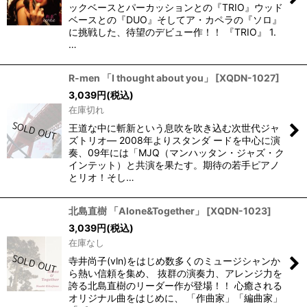
ックベースとパーカッションとの『TRIO』ウッド
ベースとの『DUO』そしてア・カペラの『ソロ』
に挑戦した、待望のデビュー作！！ 『TRIO』 1.
…
R-men 「I thought about you」
[
XQDN-1027
]
3,039
円
(税込)
在庫切れ
王道な中に斬新という息吹を吹き込む次世代ジャ
ズトリオ― 2008年よりスタンダ ードを中心に演
奏、09年には「MJQ（マンハッタン・ジャズ・ク
インテット）と共演を果たす。期待の若手ピアノ
とリオ！そし…
北島直樹 「Alone&Together」
[
XQDN-1023
]
3,039
円
(税込)
在庫なし
寺井尚子(vln)をはじめ数多くのミュージシャンか
ら熱い信頼を集め、 抜群の演奏力、アレンジ力を
誇る北島直樹のリーダー作が登場！！ 心癒される
オリジナル曲をはじめに、 「作曲家」「編曲家」