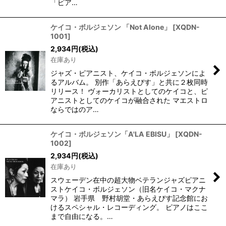
「ピア…
ケイコ・ボルジェソン 「Not Alone」
[
XQDN-
1001
]
2,934
円
(税込)
在庫あり
ジャズ・ピアニスト、ケイコ・ボルジェソンによ
るアルバム。 別作「あらえびす」と共に２枚同時
リリース！ ヴォーカリストとしてのケイコと、ピ
アニストとしてのケイコが融合された マエストロ
ならではのア…
ケイコ・ボルジェソン「A'LA EBISU」
[
XQDN-
1002
]
2,934
円
(税込)
在庫あり
スウェーデン在中の超大物ベテランジャズピアニ
ストケイコ・ボルジェソン（旧名ケイコ・マクナ
マラ） 岩手県 野村胡堂・あらえびす記念館にお
けるスペシャル・レコーディング。 ピアノはここ
まで自由になる。…