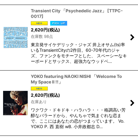
Transient City 「Psychedelic Jazz」
[
TTPC-
0017
]
2,620
円
(税込)
在庫数 98点
東京発サイケデリック・ジャズ 井上オサム(ts)率
いるTransientCityの2作目。60-70年代のジャ
ズ、ファンクをモチーフとした、 スペーシーなキ
ーボードとサックス、超強力なウッドベ…
YOKO featuring NAOKI NISHI 「Welcome To
My Space ll !!」
2,620
円
(税込)
在庫あり
ワクワク・ドキドキ・ハラハラ・・・格調高い芳
醇なバラードから、やんちゃで気まぐれな恋ま
で、ここにはあなたの恋がつまっています。 Vo.
YOKO P. 西 直樹 wB. 小井政都志 D…