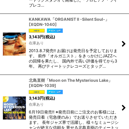
ブレコ…
KANKAWA「ORGANIST II -Silent Soul-」
[
XQDN-1040
]
3,143
円
(税込)
在庫あり
2013.8.7発売!! お届けは発売日を予定しておりま
す。 前作「オルガニスト」をきっかけにJAZZへ
の回帰を果たし、 国内外で高い評価を得てから3
年。 再びティートックレコーズとタッグ…
北島直樹「Moon on The Mysterious Lake」
[
XQDN-1039
]
3,143
円
(税込)
在庫あり
6月19日発売!! ※発売日前にご注文のお客様には、
発売日着（宅急便のみ）でお送りさせていただき
ます。 長年ジャズ界で活躍し、様々なミュージシ
ャンが絶大な信頼を 寄せる北島直樹のティートッ