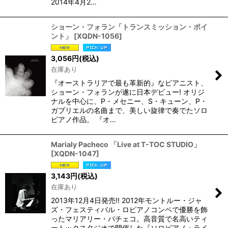
2014年4月2…
ショーン・フォラン「トランスミッション・ポイ
ント」
[
XQDN-1056
]
3,056
円
(税込)
在庫あり
『オーストラリアで最も革新的』なピアニスト、
ショーン・フォランが遂に日本デビュー! オリジ
ナルを中心に、P・メセニー、S・キューン、P・
ガブリエルの名曲まで、美しい旋律で奏でたソロ
ピアノ作品。 『オ…
Marialy Pacheco 「Live at T-TOC STUDIO」
[
XQDN-1047
]
3,143
円
(税込)
在庫あり
2013年12月4日発売!! 2012年モントルー・ジャ
ズ・フェスティバル・ロピアノコンペで優勝を飾
ったマリアリー・パチェコ。高音質で名高いティ
ートックスタジオで開催した『ソロピアノ・ライ