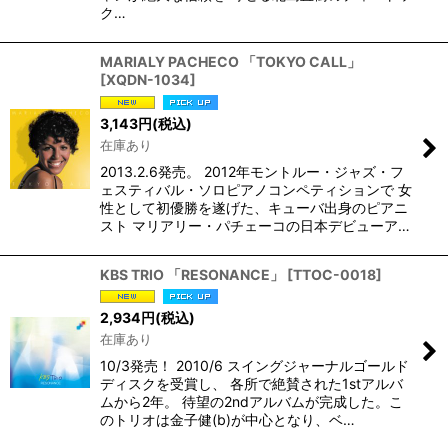
ク…
MARIALY PACHECO 「TOKYO CALL」
[
XQDN-1034
]
3,143
円
(税込)
在庫あり
2013.2.6発売。 2012年モントルー・ジャズ・フ
ェスティバル・ソロピアノコンペティションで 女
性として初優勝を遂げた、キューバ出身のピアニ
スト マリアリー・パチェーコの日本デビューア…
KBS TRIO 「RESONANCE」
[
TTOC-0018
]
2,934
円
(税込)
在庫あり
10/3発売！ 2010/6 スイングジャーナルゴールド
ディスクを受賞し、 各所で絶賛された1stアルバ
ムから2年。 待望の2ndアルバムが完成した。こ
のトリオは金子健(b)が中心となり、ベ…