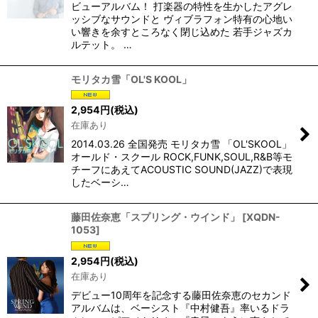
ビューアルバム！ 打楽器の特性を生かしたアグレ
ッシブなサウンドと ヴィブラフォン特有の心地い
い響きを余すところなく閉じ込めた 若手ジャズカ
ルテット。 …
モリタカ雪「OL'S KOOL」
2,954
円
(税込)
在庫あり
2014.03.26 全国発売 モリタカ雪 「OL'SKOOL」
オールド・スクール ROCK,FUNK,SOUL,R&B等モ
チーフにあえてACOUSTIC SOUND(JAZZ)で表現
したベーシ…
藤田佐奈恵「スプリング・ウインド」
[
XQDN-
1053
]
2,954
円
(税込)
在庫あり
デビュー10周年を記念する藤田佐奈恵のセカンド
アルバムは、ベーシスト『中村健吾』率いるドラ