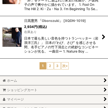
「絆」をテーマに選ばれた珠玉の名曲が、戸坂純
子の声で爽やかに描かれています。 1. Fool On
The Hill 2. Ki・Zu・Na 3. I’m Beginning To Se…
日高憲男 「Oborozuki」
[
XQDN-1019
]
2,934
円
(税込)
在庫あり
日本で最も美しい音色を持つトランぺッター（岩
浪洋三氏）」 日本の“わび、さび” を感じさせる
間、名手ピアノの竹下清志との絶妙なコンビネー
ションが光る。 ー曲目ー 1. Nature Boy …
1
2
3
次
»
ホーム
ショッピングカート
マイページ