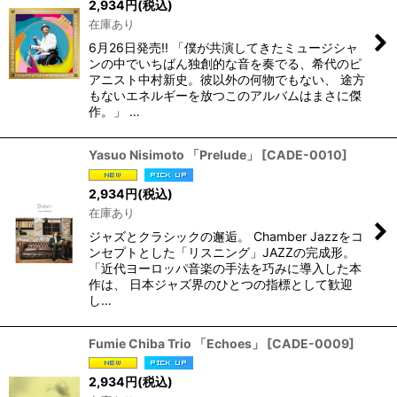
2,934
円
(税込)
在庫あり
6月26日発売!! 「僕が共演してきたミュージシャ
ンの中でいちばん独創的な音を奏でる、希代のピ
アニスト中村新史。彼以外の何物でもない、 途方
もないエネルギーを放つこのアルバムはまさに傑
作。」 …
Yasuo Nisimoto 「Prelude」
[
CADE-0010
]
2,934
円
(税込)
在庫あり
ジャズとクラシックの邂逅。 Chamber Jazzをコ
ンセプトとした「リスニング」JAZZの完成形。
「近代ヨーロッパ音楽の手法を巧みに導入した本
作は、 日本ジャズ界のひとつの指標として歓迎
し…
Fumie Chiba Trio 「Echoes」
[
CADE-0009
]
2,934
円
(税込)