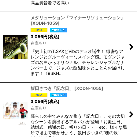
高品質音源で名高い…
メタリューション「マイナーリソリューション」
[
XQDN-1059
]
3,056
円
(税込)
在庫あり
『史上初のT.SAXとVibのデュオ誕生！ 緻密なア
レンジとグルーヴィーなスイング感。モダンジャ
ズの名曲からオリジナル、チャレンジャブルなナ
ンバーまで、ジャズの醍醐味をとことんお届けし
ます！《96KH…
飯田さつき「記念日」
[
XQDN-1055
]
3,056
円
(税込)
在庫あり
暮らしの中でみんなが集う「記念日」。その大切
なシーンを演出するアルバムが登場！お誕生日、
結婚式、感謝の日、祈りの日・・・etc。様々な場
所で場面で響かせよう、飯田さつきの“魂の歌”