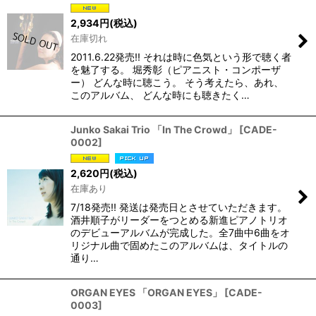
2,934
円
(税込)
在庫切れ
2011.6.22発売!! それは時に色気という形で聴く者
を魅了する。 堀秀彰（ピアニスト・コンポーザ
ー） どんな時に聴こう。 そう考えたら、あれ、
このアルバム、 どんな時にも聴きたく…
Junko Sakai Trio 「In The Crowd」
[
CADE-
0002
]
2,620
円
(税込)
在庫あり
7/18発売!! 発送は発売日とさせていただきます。
酒井順子がリーダーをつとめる新進ピアノトリオ
のデビューアルバムが完成した。全7曲中6曲をオ
リジナル曲で固めたこのアルバムは、タイトルの
通り…
ORGAN EYES 「ORGAN EYES」
[
CADE-
0003
]