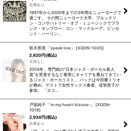
在庫あり
1997年から2000年までの3年間をニューヨークで
過ごす。 その間ニューヨーク大学、ブルックリ
ン・コンサバトリー・オブ・ミュージックでフラ
ンク・キンブロー、ロン・マックルーア、ビンセ
ント・ハーリン…
彩木香里 「speak low」
[
XQDN-1005
]
2,620
円
(税込)
在庫なし
2004年、専門紙の”日本ジャズ・ボーカル新人
賞”を受賞するなど着実にキャリアを重ねてきてい
るジャズ・ボーカリスト。 バックは今田勝トリオ
が務め、ゲストで女性サックス奏者、堤智恵子が
参加。 「ヨコ…
戸坂純子 「in my heart-kizuna-」
[
XQDN-
1018
]
2,934
円
(税込)
在庫あり