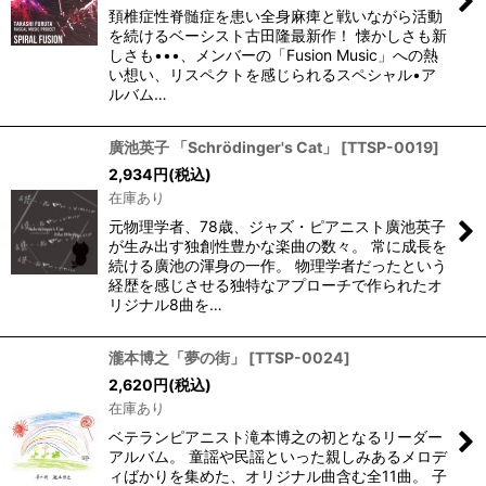
頚椎症性脊髄症を患い全身麻痺と戦いながら活動
を続けるベーシスト古田隆最新作！ 懐かしさも新
しさも•••、メンバーの「Fusion Music」への熱
い想い、リスペクトを感じられるスペシャル•ア
ルバム…
廣池英子 「Schrödinger's Cat」
[
TTSP-0019
]
2,934
円
(税込)
在庫あり
元物理学者、78歳、ジャズ・ピアニスト廣池英子
が生み出す独創性豊かな楽曲の数々。 常に成長を
続ける廣池の渾身の一作。 物理学者だったという
経歴を感じさせる独特なアプローチで作られたオ
リジナル8曲を…
瀧本博之「夢の街」
[
TTSP-0024
]
2,620
円
(税込)
在庫あり
ベテランピアニスト滝本博之の初となるリーダー
アルバム。 童謡や民謡といった親しみあるメロデ
ィばかりを集めた、オリジナル曲含む全11曲。 子