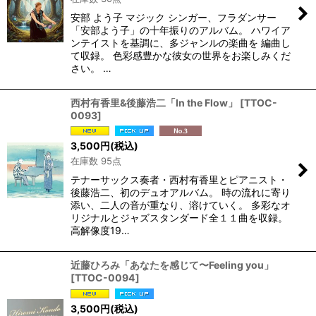
絞り込む
安部 よう子 マジック シンガー、フラダンサー
「安部よう子」の十年振りのアルバム。 ハワイア
ンテイストを基調に、多ジャンルの楽曲を 編曲し
て収録。 色彩感豊かな彼女の世界をお楽しみくだ
さい。 …
西村有香里&後藤浩二「In the Flow」
[
TTOC-
0093
]
3,500
円
(税込)
在庫数 95点
テナーサックス奏者・西村有香里とピアニスト・
後藤浩二、初のデュオアルバム。 時の流れに寄り
添い、二人の音が重なり、溶けていく。 多彩なオ
リジナルとジャズスタンダード全１１曲を収録。
高解像度19…
近藤ひろみ「あなたを感じて〜Feeling you」
[
TTOC-0094
]
3,500
円
(税込)