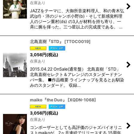
在庫あり
JAZZをテーマに、大御所音楽料理人、和の青木弘
武(pf)・洋のジャンボ小野(b)・そして新感覚料理
人のジーン重村(ds) の3人が材料を持ち寄り、一
斉に腕を揮った。三つ星以上の完成度である。 …
北島直樹『STD』
[
TTOC0019
]
3,056
円
(税込)
在庫あり
2015.04.22 OnSale(通常盤） 北島直樹「STD」
北島直樹セレクト＆アレンジのスタンダードナン
バー集。 ■作品概要 ラインナップを見るとお馴染
みのスタンダード。 収録…
maiko『the Duo』
[
XQDN-1068
]
3,056
円
(税込)
在庫あり
コンポーザーとしても高評価のジャズバイオリニ
ストmaikoが、2ヶ月連続でリリースする 15周年