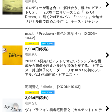
在庫あり
メロディーが響き合い、解け合う、極上のピアノ
トリオ。 2009年にリリースした「Tip Of
Dream」に続く2ndアルバム「Echoes」。全編オ
リジナル曲で固めた今作は、キース・ジャレッ…
m.s.t. 「Predawn -景色と連なり-」
[
XQDN-
1042
]
2,934
円
(税込)
在庫あり
2013.9.4発売! ピアノトリオというシンプルな構
成から想像を超えた多彩な音像を奏でる。 ピアニ
スト持山翔子のリーダートリオ m.s.t.の初のフル
アルバム! 作編曲家・ピアニスト・…
宅間善之「diario」
[
XQDN-1043
]
2,934
円
(税込)
在庫なし
ヴィブラフォン奏者宅間善之（カルテット）のデ