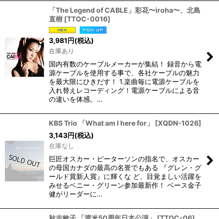
「The Legend of CABLE」彩花〜iroha〜、北島
直樹
[
TTOC-0016
]
3,981
円
(税込)
在庫あり
国内有数のケーブルメーカーが集結！ 録音から電
源ケーブルを使用する事で、各社ケーブルの魅力
を最大限にひきだす！ 1.楽曲毎に電源ケーブルを
入れ替えレコーディング！電源ケーブルによる音
の違いを体感。…
KBS Trio 「What am I here for」
[
XQDN-1026
]
3,143
円
(税込)
在庫なし
巨匠オスカー・ピーターソンの指名で、オスカー
の母国カナダの最高の名誉でもある 『グレン・グ
ールド賞新人賞』に輝くな ど、目覚ましい活躍を
みせるベニー・グリーン参加最新作！ ベース金子
健がリーダーに…
秋吉敏子 「渡米50周年日本公演」
[
TTOC-06
]