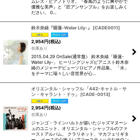
ムレス・ピアノトリオ。『春風のように爽やかで
優雅な美声』と『匠アンサンブル』をお楽しみく
ださい。 0…
鈴木奈緒『睡蓮-Water Lily-』
[
CADE0011
]
2,954
円
(税込)
在庫あり
2015.04.29 OnSale(通常盤） 鈴木奈緒「睡蓮-
Water Lily-」 ヒーリングジャズピアニスト鈴木奈
緒のメジャーデビューソロピアノ作品集。 「水」
をテーマに瑞々しい音世界が心…
オリエンタル・シャッフル 「442-キャトル・サ
ン・キャラント・ドゥ」
[
CADE-0013
]
2,954
円
(税込)
在庫あり
ジャンゴ・ラインハルトが築いたジャズマヌーシ
ュのユニット、オリエンタル・シャッフルのファ
ーストアルバム。 クラリネット、マカフェリギタ
ー、 ベースの心地よいアコースティックなサウン