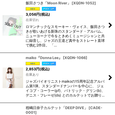
飯田さつき「Moon River」
[
XQDN-1052
]
3,056
円
(税込)
在庫切れ
ロマンチックなスモーキー・ヴォイス、飯田さつ
きが歌いあげる新珠のスタンダード・アルバム。
ニューヨークで今をときめくミュージシャンと共
に録音し、ジャズの王道ど真中をストレート直球
で挑む2作目。 「…
maiko『Donna Lee』
[
XQDN-1066
]
2,853
円
(税込)
在庫あり
ジャズバイオリニストmaikoの15周年記念アルバ
ム第1弾。スタンダードナンバーを中心に、 ジェ
イコブ・コーラー(pf)、パトリック・グリン(b)、
デニス・フレーゼ(ds) とのカルテットでお贈り…
程嶋日奈子カルテット「DEEP DIVE」
[
CADE-
0001
]