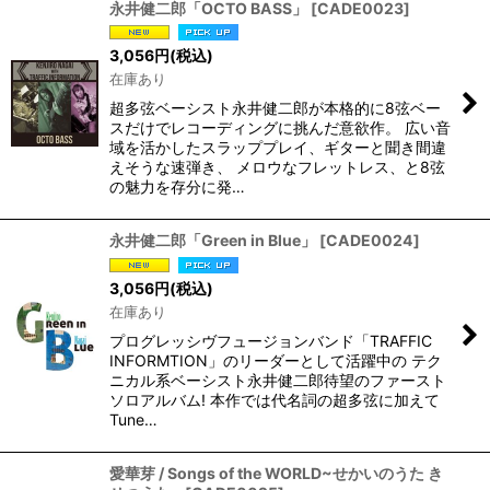
永井健二郎「OCTO BASS」
[
CADE0023
]
3,056
円
(税込)
在庫あり
超多弦ベーシスト永井健二郎が本格的に8弦ベー
スだけでレコーディングに挑んだ意欲作。 広い音
域を活かしたスラッププレイ、ギターと聞き間違
えそうな速弾き、 メロウなフレットレス、と8弦
の魅力を存分に発…
永井健二郎「Green in Blue」
[
CADE0024
]
3,056
円
(税込)
在庫あり
プログレッシヴフュージョンバンド「TRAFFIC
INFORMTION」のリーダーとして活躍中の テク
ニカル系ベーシスト永井健二郎待望のファースト
ソロアルバム! 本作では代名詞の超多弦に加えて
Tune…
愛華芽 / Songs of the WORLD~せかいのうた き