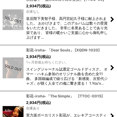
2,934
円
(税込)
在庫なし
皇后陛下美智子様、高円宮妃久子様に献上されま
した。 おかげさまで、このアルバムは数々の受賞
をいただきました。 非常に名誉あることであり光
栄であり、 皆様の暖かいご支援に心から御礼申し
上げます…
彩花-iroha- 「Dear Souls」
[
XQDN-1020
]
2,934
円
(税込)
1ヶ月前後お待ちください。
スイングジャーナル誌選定ゴールドディスク。 オ
マー・ハキム参加のオリジナル曲を含めた全11
曲。 多国籍編成で繰り広げる「新感覚、次世代ジ
ャズ」が聴く人全ての魂に響き渡る！ 1.You'v…
彩花-iroha-「The Simple」
[
TTOC-0015
]
2,934
円
(税込)
在庫あり
実力派ボーカリスト彩花が、エレキアコースティ