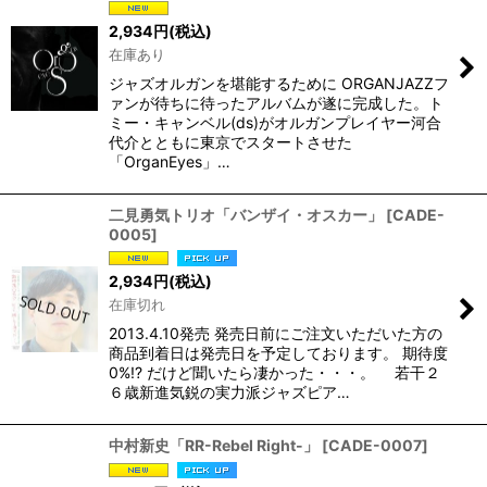
2,934
円
(税込)
在庫あり
ジャズオルガンを堪能するために ORGANJAZZフ
ァンが待ちに待ったアルバムが遂に完成した。ト
ミー・キャンベル(ds)がオルガンプレイヤー河合
代介とともに東京でスタートさせた
「OrganEyes」…
二見勇気トリオ「バンザイ・オスカー」
[
CADE-
0005
]
2,934
円
(税込)
在庫切れ
2013.4.10発売 発売日前にご注文いただいた方の
商品到着日は発売日を予定しております。 期待度
0%!? だけど聞いたら凄かった・・・。 若干２
６歳新進気鋭の実力派ジャズピア…
中村新史「RR-Rebel Right-」
[
CADE-0007
]