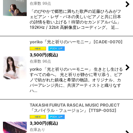
在庫数 99点
「のびやかで郷愁に満ちた歌声の近藤ひろみがフ
ェビアン・レザ・パネの美しいピアノと共に日本
の詩情を歌い上げる！待望のセカンドアルバム」
192KHz / 32bit 高解像度レコーディング。 近…
yoriko「光と祈りのハーモニー」
[
CADE-0070
]
3,500
円
(税込)
在庫数 96点
yoriko 「光と祈りのハーモニー」 生きとし生ける
すべての命へ。 光と祈りが静かに寄り添う、ピア
ノで紡がれた鎮魂と希望の物語。オリジナル、カ
バーアレンジ共に、共演アーティストと織りなす
ハ…
TAKASHI FURUTA RASCAL MUSIC PROJECT
「スパイラル・フュージョン」
[
TTSP-0052
]
3,300
円
(税込)
在庫あり