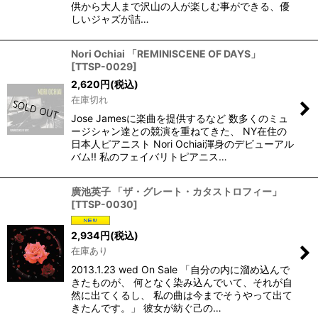
供から大人まで沢山の人が楽しむ事ができる、優
しいジャズが詰…
Nori Ochiai 「REMINISCENE OF DAYS」
[
TTSP-0029
]
2,620
円
(税込)
在庫切れ
Jose Jamesに楽曲を提供するなど 数多くのミュ
ージシャン達との競演を重ねてきた、 NY在住の
日本人ピアニスト Nori Ochiai渾身のデビューアル
バム!! 私のフェイバリトピアニス…
廣池英子 「ザ・グレート・カタストロフィー」
[
TTSP-0030
]
2,934
円
(税込)
在庫あり
2013.1.23 wed On Sale 「自分の内に溜め込んで
きたものが、 何となく染み込んでいて、それが自
然に出てくるし、 私の曲は今までそうやって出て
きたんです。」 彼女が紡ぐ己の…