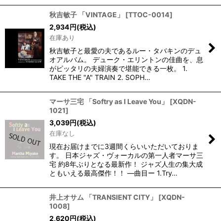
秋吉敏子 「VINTAGE」
[
TTOC-0014
]
2,934
円
(税込)
在庫あり
秋吉敏子と最愛の夫であるルー・タバキンのデュ
オアルバム。 デューク・エリントンの佳曲を、息
がピッタリの夫婦演奏で堪能できる一枚。 1.
TAKE THE "A" TRAIN 2. SOPH…
マーサ三宅 「Softry as I Leave You」
[
XQDN-
1021
]
3,039
円
(税込)
在庫なし
現在お届けまでに3週間くらいいただいておりま
す。 日本ジャズ・ヴォーカルの第一人者マーサ三
宅 約8年ぶりとなる最新作！ ジャズ人生の集大成
ともいえる最高傑作！！ —曲目ー 1.Try…
井上オサム 「TRANSIENT CITY」
[
XQDN-
1008
]
2,620
円
(税込)