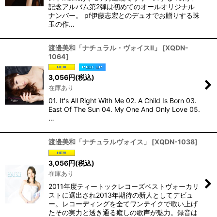
記念アルバム第2弾は初めてのオールオリジナル
ナンバー。 pf伊藤志宏とのデュオでお贈りする珠
玉の作…
渡邊美和「ナチュラル・ヴォイスII」
[
XQDN-
1064
]
3,056
円
(税込)
在庫あり
01. It's All Right With Me 02. A Child Is Born 03.
East Of The Sun 04. My One And Only Love 05.
…
渡邊美和「ナチュラルヴォイス」
[
XQDN-1038
]
3,056
円
(税込)
在庫あり
2011年度ティートックレコーズベストヴォーカリ
ストに選出され2013年期待の新人としてデビュ
ー。レコーディングを全てワンテイクで歌い上げ
たその実力と透き通る癒しの歌声が魅力。録音は