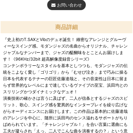
お問い合わせ
商品詳細
『史上初のT.SAXとVibのデュオ誕生！ 緻密なアレンジとグルーヴ
ィーなスイング感。モダンジャズの名曲からオリジナル、チャレン
ジャブルなナンバーまで、ジャズの醍醐味をとことんお届けしま
す！《96KHz/32bit 超高解像度録音シリーズ》
コンテンポラリーなスタイルを基本としつつも、モダンジャズの伝
統をこよなく愛し「ゴリゴリ」から「むせび泣き」まで巧みに操る
日本を代表するテナーの巨匠佐藤達哉と、その音楽性は日本に留ま
らず世界的なレベルにまで達しているヴァイブの至宝、浜田均との
スリリングかつダイナミックなデュオ！
演奏技術の確かさは言うに及ばず、二人が信条とするジャズのスピ
リット、歌心、スイング感を驚異的なインタープレイを繰り広げな
がらオーディエンスにお届けします。この作品は基本的に佐藤達哉
のアレンジを中心に、随所に浜田均のセンス溢れるサポートがちり
ばめられています。「チャレンジャブル！」を合い言葉に選曲にも
工夫が凝らされ「えっ、二人でこんな曲を演奏するの？」という意