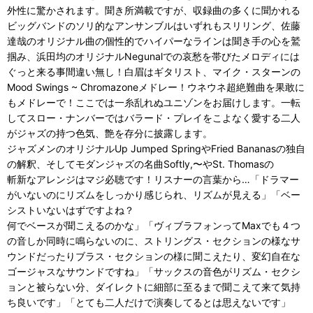
外性に驚かされます。聞き所満載ですが、収録曲の多くに聞かれる
ビッグバンドのソリ的なアンサンブルはいずれもスリリング、佐藤
達哉のオリジナル曲の個性的でハイパーなラインは聞き手の心を鷲
掴み、浜田均のオリジナルNegunalでの哀愁を帯びたメロディには
ぐっと来る事間違い無し！白眉はギタリスト、マイク・スターンの
Mood Swings ~ Chromazoneメドレー！ウネウネ超絶難曲を果敢に
もメドレーで！ここでは一糸乱れぬユニゾンをお届けします。一転
してスロー・ナンバーではバラード・プレイをこよなく愛する二人
がジャズの持つ色気、艶を存分に披露します。
ジャズメンのオリジナルUp Jumped SpringやFried Bananasの独自
の解釈、そしてモダンジャズの名曲Softly,〜やSt. Thomasの
斬新なアレンジはマジ必聴です！リスナーの言葉から…「ドラマー
がいないのにリズムをしっかり感じられ、リズムが見える」「ベー
シストいないはずですよね？
何でベースが聞こえるのかな」「ヴィブラフォンってMaxでも４つ
の音しか同時に鳴らないのに、ストリングス・セクションの様なサ
ウンドだったりブラス・セクションの様に聞こえたり、変幻自在な
ゴージャスなサウンドですね」「サックスの音色がリズム・セクシ
ョンと被らない分、ダイレクトに細部に至るまで聞こえて来て気持
ち良いです」「とても二人だけで演奏してるとは思えないです」