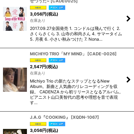
せつうた~
[
CADE0025
]
3,056
円
(税込)
在庫あり
2017.09.27全国発売 1. コンドルは飛んで行く 2.
さくらさくら 3. 山寺の和尚さん 4. サマータイム
5. 月夜 6. 小さい秋みつけた 7. Nona…
MICHIYO TRIO「MY MIND」
[
CADE-0026
]
2,547
円
(税込)
在庫あり
Michiyo Trio の新たなステップとなるNew
Album。新曲と人気曲のリレコーディングを収
録。 CADENZA から初リリースとなるアルバム。
ピアニスト山口美智代の思考や理想を音で表現
す…
J.A.G『COOKING』
[
XQDN-1067
]
3,056
円
(税込)