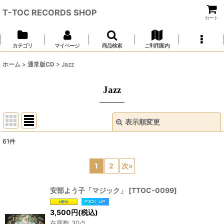
T-TOC RECORDS SHOP
カート
カテゴリ
マイページ
商品検索
ご利用案内
ホーム
>
通常版CD
>
Jazz
Jazz
表示順変更
閉じる
61
件
表示数
:
1
2
次
»
並び順
:
安部よう子「マジック」
[
TTOC-0099
]
絞り込む
3,500
円
(税込)
在庫数 30点