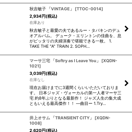
秋吉敏子 「VINTAGE」
[
TTOC-0014
]
2,934
円
(税込)
在庫あり
秋吉敏子と最愛の夫であるルー・タバキンのデュ
オアルバム。 デューク・エリントンの佳曲を、息
がピッタリの夫婦演奏で堪能できる一枚。 1.
TAKE THE "A" TRAIN 2. SOPH…
マーサ三宅 「Softry as I Leave You」
[
XQDN-
1021
]
3,039
円
(税込)
在庫なし
現在お届けまでに3週間くらいいただいておりま
す。 日本ジャズ・ヴォーカルの第一人者マーサ三
宅 約8年ぶりとなる最新作！ ジャズ人生の集大成
ともいえる最高傑作！！ —曲目ー 1.Try…
井上オサム 「TRANSIENT CITY」
[
XQDN-
1008
]
2,620
円
(税込)