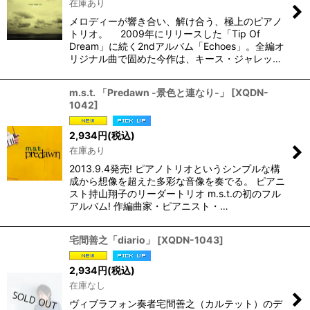
在庫あり
メロディーが響き合い、解け合う、極上のピアノ
トリオ。 2009年にリリースした「Tip Of
Dream」に続く2ndアルバム「Echoes」。全編オ
リジナル曲で固めた今作は、キース・ジャレッ…
m.s.t. 「Predawn -景色と連なり-」
[
XQDN-
1042
]
2,934
円
(税込)
在庫あり
2013.9.4発売! ピアノトリオというシンプルな構
成から想像を超えた多彩な音像を奏でる。 ピアニ
スト持山翔子のリーダートリオ m.s.t.の初のフル
アルバム! 作編曲家・ピアニスト・…
宅間善之「diario」
[
XQDN-1043
]
2,934
円
(税込)
在庫なし
ヴィブラフォン奏者宅間善之（カルテット）のデ