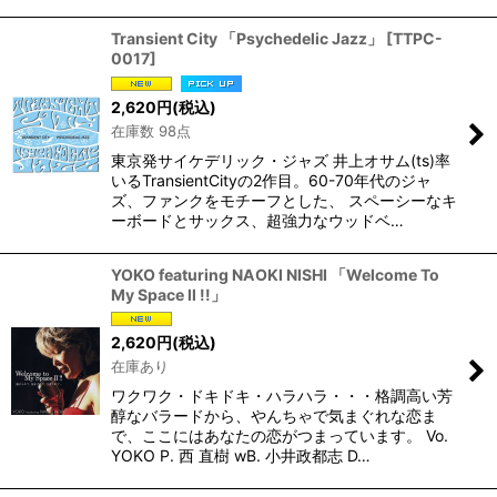
Transient City 「Psychedelic Jazz」
[
TTPC-
0017
]
2,620
円
(税込)
在庫数 98点
東京発サイケデリック・ジャズ 井上オサム(ts)率
いるTransientCityの2作目。60-70年代のジャ
ズ、ファンクをモチーフとした、 スペーシーなキ
ーボードとサックス、超強力なウッドベ…
YOKO featuring NAOKI NISHI 「Welcome To
My Space ll !!」
2,620
円
(税込)
在庫あり
ワクワク・ドキドキ・ハラハラ・・・格調高い芳
醇なバラードから、やんちゃで気まぐれな恋ま
で、ここにはあなたの恋がつまっています。 Vo.
YOKO P. 西 直樹 wB. 小井政都志 D…