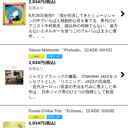
2,934
円
(税込)
在庫あり
6月26日発売!! 「僕が共演してきたミュージシャ
ンの中でいちばん独創的な音を奏でる、希代のピ
アニスト中村新史。彼以外の何物でもない、 途方
もないエネルギーを放つこのアルバムはまさに傑
作。」 …
Yasuo Nisimoto 「Prelude」
[
CADE-0010
]
2,934
円
(税込)
在庫あり
ジャズとクラシックの邂逅。 Chamber Jazzをコ
ンセプトとした「リスニング」JAZZの完成形。
「近代ヨーロッパ音楽の手法を巧みに導入した本
作は、 日本ジャズ界のひとつの指標として歓迎
し…
Fumie Chiba Trio 「Echoes」
[
CADE-0009
]
2,934
円
(税込)