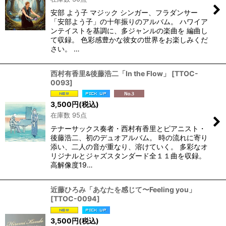
安部 よう子 マジック シンガー、フラダンサー
「安部よう子」の十年振りのアルバム。 ハワイア
ンテイストを基調に、多ジャンルの楽曲を 編曲し
て収録。 色彩感豊かな彼女の世界をお楽しみくだ
さい。 …
西村有香里&後藤浩二「In the Flow」
[
TTOC-
0093
]
3,500
円
(税込)
在庫数 95点
テナーサックス奏者・西村有香里とピアニスト・
後藤浩二、初のデュオアルバム。 時の流れに寄り
添い、二人の音が重なり、溶けていく。 多彩なオ
リジナルとジャズスタンダード全１１曲を収録。
高解像度19…
近藤ひろみ「あなたを感じて〜Feeling you」
[
TTOC-0094
]
3,500
円
(税込)