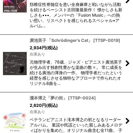
頚椎症性脊髄症を患い全身麻痺と戦いながら活動
を続けるベーシスト古田隆最新作！ 懐かしさも新
しさも•••、メンバーの「Fusion Music」への熱
い想い、リスペクトを感じられるスペシャル•ア
ルバム…
廣池英子 「Schrödinger's Cat」
[
TTSP-0019
]
2,934
円
(税込)
在庫あり
元物理学者、78歳、ジャズ・ピアニスト廣池英子
が生み出す独創性豊かな楽曲の数々。 常に成長を
続ける廣池の渾身の一作。 物理学者だったという
経歴を感じさせる独特なアプローチで作られたオ
リジナル8曲を…
瀧本博之「夢の街」
[
TTSP-0024
]
2,620
円
(税込)
在庫あり
ベテランピアニスト滝本博之の初となるリーダー
アルバム。 童謡や民謡といった親しみあるメロデ
ィばかりを集めた、オリジナル曲含む全11曲。 子