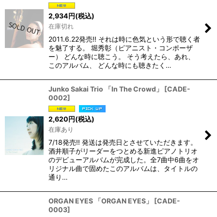
2,934
円
(税込)
在庫切れ
2011.6.22発売!! それは時に色気という形で聴く者
を魅了する。 堀秀彰（ピアニスト・コンポーザ
ー） どんな時に聴こう。 そう考えたら、あれ、
このアルバム、 どんな時にも聴きたく…
Junko Sakai Trio 「In The Crowd」
[
CADE-
0002
]
2,620
円
(税込)
在庫あり
7/18発売!! 発送は発売日とさせていただきます。
酒井順子がリーダーをつとめる新進ピアノトリオ
のデビューアルバムが完成した。全7曲中6曲をオ
リジナル曲で固めたこのアルバムは、タイトルの
通り…
ORGAN EYES 「ORGAN EYES」
[
CADE-
0003
]