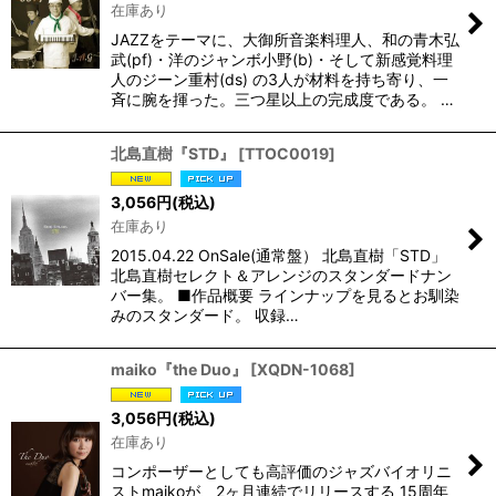
在庫あり
JAZZをテーマに、大御所音楽料理人、和の青木弘
武(pf)・洋のジャンボ小野(b)・そして新感覚料理
人のジーン重村(ds) の3人が材料を持ち寄り、一
斉に腕を揮った。三つ星以上の完成度である。 …
北島直樹『STD』
[
TTOC0019
]
3,056
円
(税込)
在庫あり
2015.04.22 OnSale(通常盤） 北島直樹「STD」
北島直樹セレクト＆アレンジのスタンダードナン
バー集。 ■作品概要 ラインナップを見るとお馴染
みのスタンダード。 収録…
maiko『the Duo』
[
XQDN-1068
]
3,056
円
(税込)
在庫あり
コンポーザーとしても高評価のジャズバイオリニ
ストmaikoが、2ヶ月連続でリリースする 15周年