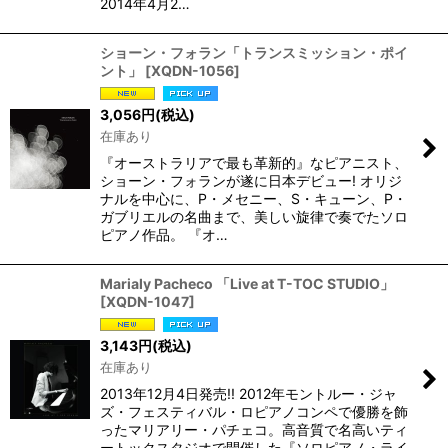
2014年4月2…
ショーン・フォラン「トランスミッション・ポイ
ント」
[
XQDN-1056
]
3,056
円
(税込)
在庫あり
『オーストラリアで最も革新的』なピアニスト、
ショーン・フォランが遂に日本デビュー! オリジ
ナルを中心に、P・メセニー、S・キューン、P・
ガブリエルの名曲まで、美しい旋律で奏でたソロ
ピアノ作品。 『オ…
Marialy Pacheco 「Live at T-TOC STUDIO」
[
XQDN-1047
]
3,143
円
(税込)
在庫あり
2013年12月4日発売!! 2012年モントルー・ジャ
ズ・フェスティバル・ロピアノコンペで優勝を飾
ったマリアリー・パチェコ。高音質で名高いティ
ートックスタジオで開催した『ソロピアノ・ライ