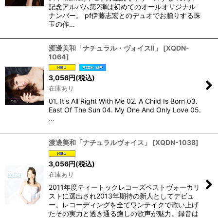
記念アルバム第2弾は初めてのオールオリジナル
ナンバー。 pf伊藤志宏とのデュオでお贈りする珠
玉の作…
渡邊美和「ナチュラル・ヴォイスII」
[
XQDN-
1064
]
3,056
円
(税込)
在庫あり
01. It's All Right With Me 02. A Child Is Born 03.
East Of The Sun 04. My One And Only Love 05.
…
渡邊美和「ナチュラルヴォイス」
[
XQDN-1038
]
3,056
円
(税込)
在庫あり
2011年度ティートックレコーズベストヴォーカリ
ストに選出され2013年期待の新人としてデビュ
ー。レコーディングを全てワンテイクで歌い上げ
たその実力と透き通る癒しの歌声が魅力。録音は