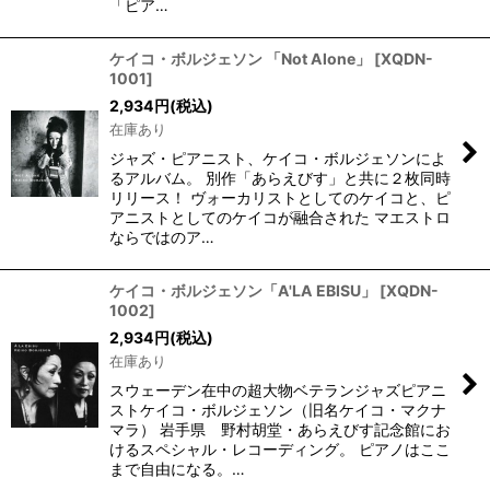
「ピア…
ケイコ・ボルジェソン 「Not Alone」
[
XQDN-
1001
]
2,934
円
(税込)
在庫あり
ジャズ・ピアニスト、ケイコ・ボルジェソンによ
るアルバム。 別作「あらえびす」と共に２枚同時
リリース！ ヴォーカリストとしてのケイコと、ピ
アニストとしてのケイコが融合された マエストロ
ならではのア…
ケイコ・ボルジェソン「A'LA EBISU」
[
XQDN-
1002
]
2,934
円
(税込)
在庫あり
スウェーデン在中の超大物ベテランジャズピアニ
ストケイコ・ボルジェソン（旧名ケイコ・マクナ
マラ） 岩手県 野村胡堂・あらえびす記念館にお
けるスペシャル・レコーディング。 ピアノはここ
まで自由になる。…