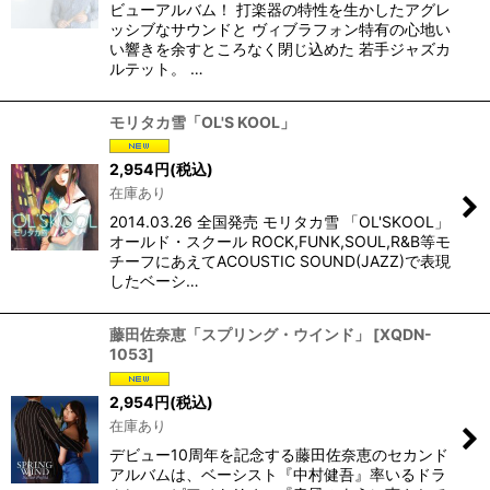
ビューアルバム！ 打楽器の特性を生かしたアグレ
ッシブなサウンドと ヴィブラフォン特有の心地い
い響きを余すところなく閉じ込めた 若手ジャズカ
ルテット。 …
モリタカ雪「OL'S KOOL」
2,954
円
(税込)
在庫あり
2014.03.26 全国発売 モリタカ雪 「OL'SKOOL」
オールド・スクール ROCK,FUNK,SOUL,R&B等モ
チーフにあえてACOUSTIC SOUND(JAZZ)で表現
したベーシ…
藤田佐奈恵「スプリング・ウインド」
[
XQDN-
1053
]
2,954
円
(税込)
在庫あり
デビュー10周年を記念する藤田佐奈恵のセカンド
アルバムは、ベーシスト『中村健吾』率いるドラ