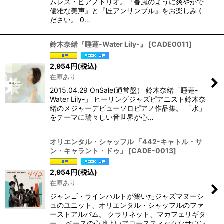
ムレス・ピアノトリオ。『春風のように爽やかで
優雅な美声』と『匠アンサンブル』をお楽しみく
ださい。 0…
鈴木奈緒『睡蓮-Water Lily-』
[
CADE0011
]
2,954
円
(税込)
在庫あり
2015.04.29 OnSale(通常盤） 鈴木奈緒「睡蓮-
Water Lily-」 ヒーリングジャズピアニスト鈴木奈
緒のメジャーデビューソロピアノ作品集。 「水」
をテーマに瑞々しい音世界が心…
オリエンタル・シャッフル 「442-キャトル・サ
ン・キャラント・ドゥ」
[
CADE-0013
]
2,954
円
(税込)
在庫あり
ジャンゴ・ラインハルトが築いたジャズマヌーシ
ュのユニット、オリエンタル・シャッフルのファ
ーストアルバム。 クラリネット、マカフェリギタ
ー、 ベースの心地よいアコースティックなサウン