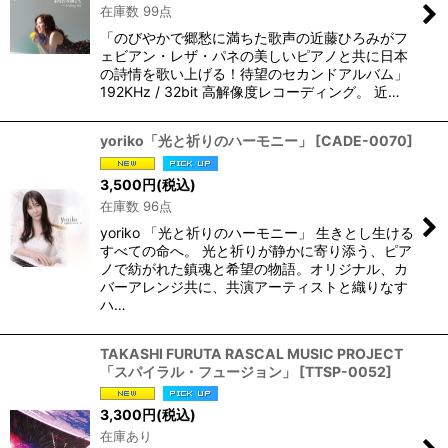
在庫数 99点
「のびやかで郷愁に満ちた歌声の近藤ひろみがフ
ェビアン・レザ・パネの美しいピアノと共に日本
の詩情を歌い上げる！待望のセカンドアルバム」
192KHz / 32bit 高解像度レコーディング。 近…
yoriko「光と祈りのハーモニー」
[
CADE-0070
]
3,500
円
(税込)
在庫数 96点
yoriko 「光と祈りのハーモニー」 生きとし生ける
すべての命へ。 光と祈りが静かに寄り添う、ピア
ノで紡がれた鎮魂と希望の物語。オリジナル、カ
バーアレンジ共に、共演アーティストと織りなす
ハ…
TAKASHI FURUTA RASCAL MUSIC PROJECT
「スパイラル・フュージョン」
[
TTSP-0052
]
3,300
円
(税込)
在庫あり