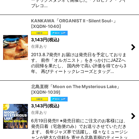
ブレコ…
KANKAWA「ORGANIST II -Silent Soul-」
[
XQDN-1040
]
3,143
円
(税込)
在庫あり
2013.8.7発売!! お届けは発売日を予定しておりま
す。 前作「オルガニスト」をきっかけにJAZZへ
の回帰を果たし、 国内外で高い評価を得てから3
年。 再びティートックレコーズとタッグ…
北島直樹「Moon on The Mysterious Lake」
[
XQDN-1039
]
3,143
円
(税込)
在庫あり
6月19日発売!! ※発売日前にご注文のお客様には、
発売日着（宅急便のみ）でお送りさせていただき
ます。 長年ジャズ界で活躍し、様々なミュージシ
ャンが絶大な信頼を 寄せる北島直樹のティートッ