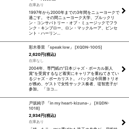
在庫あり
1997年から2000年までの3年間をニューヨークで
過ごす。 その間ニューヨーク大学、ブルックリ
ン・コンサバトリー・オブ・ミュージックでフラ
ンク・キンブロー、ロン・マックルーア、ビンセ
ント・ハーリン…
彩木香里 「speak low」
[
XQDN-1005
]
2,620
円
(税込)
在庫なし
2004年、専門紙の”日本ジャズ・ボーカル新人
賞”を受賞するなど着実にキャリアを重ねてきてい
るジャズ・ボーカリスト。 バックは今田勝トリオ
が務め、ゲストで女性サックス奏者、堤智恵子が
参加。 「ヨコ…
戸坂純子 「in my heart-kizuna-」
[
XQDN-
1018
]
2,934
円
(税込)
在庫あり