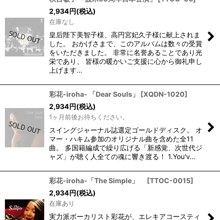
2,934
円
(税込)
在庫なし
皇后陛下美智子様、高円宮妃久子様に献上されま
した。 おかげさまで、このアルバムは数々の受賞
をいただきました。 非常に名誉あることであり光
栄であり、 皆様の暖かいご支援に心から御礼申し
上げます…
彩花-iroha- 「Dear Souls」
[
XQDN-1020
]
2,934
円
(税込)
1ヶ月前後お待ちください。
スイングジャーナル誌選定ゴールドディスク。 オ
マー・ハキム参加のオリジナル曲を含めた全11
曲。 多国籍編成で繰り広げる「新感覚、次世代ジ
ャズ」が聴く人全ての魂に響き渡る！ 1.You'v…
彩花-iroha-「The Simple」
[
TTOC-0015
]
2,934
円
(税込)
在庫あり
実力派ボーカリスト彩花が、エレキアコースティ