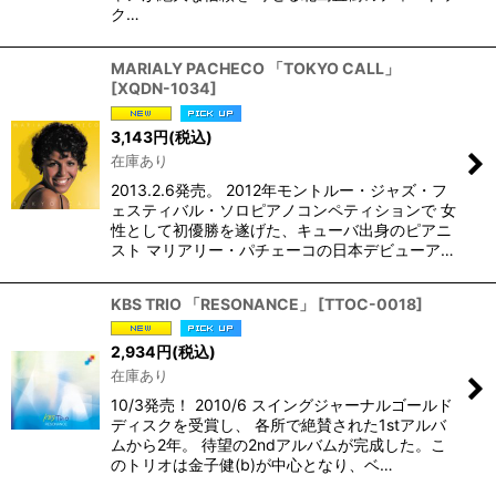
ク…
MARIALY PACHECO 「TOKYO CALL」
[
XQDN-1034
]
3,143
円
(税込)
在庫あり
2013.2.6発売。 2012年モントルー・ジャズ・フ
ェスティバル・ソロピアノコンペティションで 女
性として初優勝を遂げた、キューバ出身のピアニ
スト マリアリー・パチェーコの日本デビューア…
KBS TRIO 「RESONANCE」
[
TTOC-0018
]
2,934
円
(税込)
在庫あり
10/3発売！ 2010/6 スイングジャーナルゴールド
ディスクを受賞し、 各所で絶賛された1stアルバ
ムから2年。 待望の2ndアルバムが完成した。こ
のトリオは金子健(b)が中心となり、ベ…