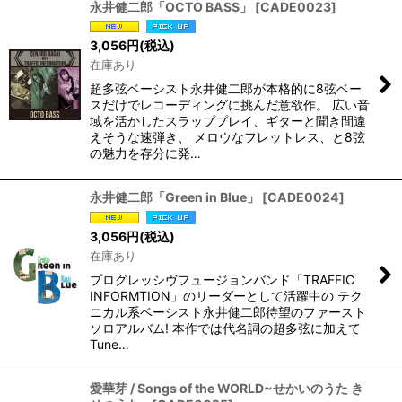
永井健二郎「OCTO BASS」
[
CADE0023
]
3,056
円
(税込)
在庫あり
超多弦ベーシスト永井健二郎が本格的に8弦ベー
スだけでレコーディングに挑んだ意欲作。 広い音
域を活かしたスラッププレイ、ギターと聞き間違
えそうな速弾き、 メロウなフレットレス、と8弦
の魅力を存分に発…
永井健二郎「Green in Blue」
[
CADE0024
]
3,056
円
(税込)
在庫あり
プログレッシヴフュージョンバンド「TRAFFIC
INFORMTION」のリーダーとして活躍中の テク
ニカル系ベーシスト永井健二郎待望のファースト
ソロアルバム! 本作では代名詞の超多弦に加えて
Tune…
愛華芽 / Songs of the WORLD~せかいのうた き