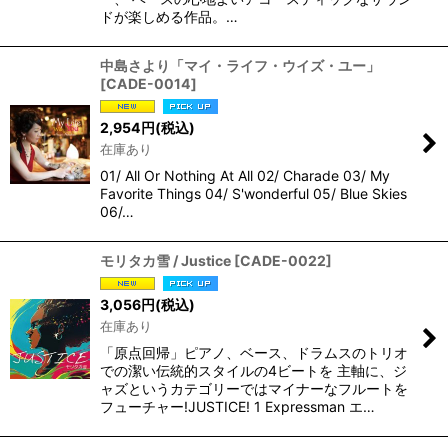
ドが楽しめる作品。…
中島さより「マイ・ライフ・ウイズ・ユー」
[
CADE-0014
]
2,954
円
(税込)
在庫あり
01/ All Or Nothing At All 02/ Charade 03/ My
Favorite Things 04/ S'wonderful 05/ Blue Skies
06/…
モリタカ雪 / Justice
[
CADE-0022
]
3,056
円
(税込)
在庫あり
「原点回帰」ピアノ、ベース、ドラムスのトリオ
での潔い伝統的スタイルの4ビートを 主軸に、ジ
ャズというカテゴリーではマイナーなフルートを
フューチャー!JUSTICE! 1 Expressman エ…