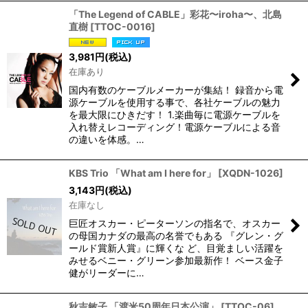
「The Legend of CABLE」彩花〜iroha〜、北島
直樹
[
TTOC-0016
]
3,981
円
(税込)
在庫あり
国内有数のケーブルメーカーが集結！ 録音から電
源ケーブルを使用する事で、各社ケーブルの魅力
を最大限にひきだす！ 1.楽曲毎に電源ケーブルを
入れ替えレコーディング！電源ケーブルによる音
の違いを体感。…
KBS Trio 「What am I here for」
[
XQDN-1026
]
3,143
円
(税込)
在庫なし
巨匠オスカー・ピーターソンの指名で、オスカー
の母国カナダの最高の名誉でもある 『グレン・グ
ールド賞新人賞』に輝くな ど、目覚ましい活躍を
みせるベニー・グリーン参加最新作！ ベース金子
健がリーダーに…
秋吉敏子 「渡米50周年日本公演」
[
TTOC-06
]