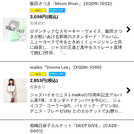
飯田さつき「Moon River」
[
XQDN-1052
]
3,056
円
(税込)
在庫切れ
ロマンチックなスモーキー・ヴォイス、飯田さつ
きが歌いあげる新珠のスタンダード・アルバム。
ニューヨークで今をときめくミュージシャンと共
に録音し、ジャズの王道ど真中をストレート直球
で挑む2作目。 「…
maiko『Donna Lee』
[
XQDN-1066
]
2,853
円
(税込)
在庫あり
ジャズバイオリニストmaikoの15周年記念アルバ
ム第1弾。スタンダードナンバーを中心に、 ジェ
イコブ・コーラー(pf)、パトリック・グリン(b)、
デニス・フレーゼ(ds) とのカルテットでお贈り…
程嶋日奈子カルテット「DEEP DIVE」
[
CADE-
0001
]