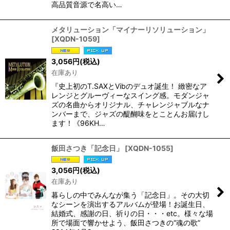
高品質音源で名高い…
メタリューション「マイナーリソリューション」
[
XQDN-1059
]
3,056
円
(税込)
在庫あり
『史上初のT.SAXとVibのデュオ誕生！ 緻密なア
レンジとグルーヴィーなスイング感。モダンジャ
ズの名曲からオリジナル、チャレンジャブルなナ
ンバーまで、ジャズの醍醐味をとことんお届けし
ます！《96KH…
飯田さつき「記念日」
[
XQDN-1055
]
3,056
円
(税込)
在庫あり
暮らしの中でみんなが集う「記念日」。その大切
なシーンを演出するアルバムが登場！お誕生日、
結婚式、感謝の日、祈りの日・・・etc。様々な場
所で場面で響かせよう、飯田さつきの“魂の歌”