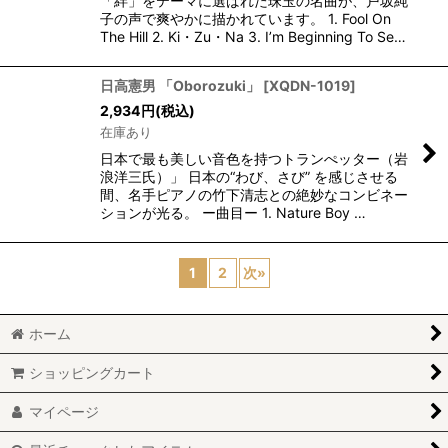
「絆」をテーマに選ばれた珠玉の名曲が、戸坂純
子の声で爽やかに描かれています。 1. Fool On
The Hill 2. Ki・Zu・Na 3. I’m Beginning To Se…
日高憲男 「Oborozuki」
[
XQDN-1019
]
2,934
円
(税込)
在庫あり
日本で最も美しい音色を持つトランぺッター（岩
浪洋三氏）」 日本の“わび、さび” を感じさせる
間、名手ピアノの竹下清志との絶妙なコンビネー
ションが光る。 ー曲目ー 1. Nature Boy …
1
2
次
»
ホーム
ショッピングカート
マイページ