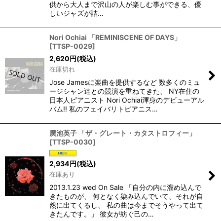
供から大人まで沢山の人が楽しむ事ができる、優
しいジャズが詰…
Nori Ochiai 「REMINISCENE OF DAYS」
[
TTSP-0029
]
2,620
円
(税込)
在庫切れ
Jose Jamesに楽曲を提供するなど 数多くのミュ
ージシャン達との競演を重ねてきた、 NY在住の
日本人ピアニスト Nori Ochiai渾身のデビューアル
バム!! 私のフェイバリトピアニス…
廣池英子 「ザ・グレート・カタストロフィー」
[
TTSP-0030
]
2,934
円
(税込)
在庫あり
2013.1.23 wed On Sale 「自分の内に溜め込んで
きたものが、 何となく染み込んでいて、それが自
然に出てくるし、 私の曲は今までそうやって出て
きたんです。」 彼女が紡ぐ己の…