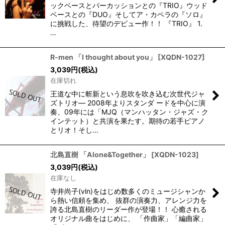
ックベースとパーカッションとの『TRIO』ウッド
ベースとの『DUO』そしてア・カペラの『ソロ』
に挑戦した、待望のデビュー作！！ 『TRIO』 1.
…
R-men 「I thought about you」
[
XQDN-1027
]
3,039
円
(税込)
在庫切れ
王道な中に斬新という息吹を吹き込む次世代ジャ
ズトリオ― 2008年よりスタンダ ードを中心に演
奏、09年には「MJQ（マンハッタン・ジャズ・ク
インテット）と共演を果たす。期待の若手ピアノ
とリオ！そし…
北島直樹 「Alone&Together」
[
XQDN-1023
]
3,039
円
(税込)
在庫なし
寺井尚子(vln)をはじめ数多くのミュージシャンか
ら熱い信頼を集め、 抜群の演奏力、アレンジ力を
誇る北島直樹のリーダー作が登場！！ 心癒される
オリジナル曲をはじめに、 「作曲家」「編曲家」