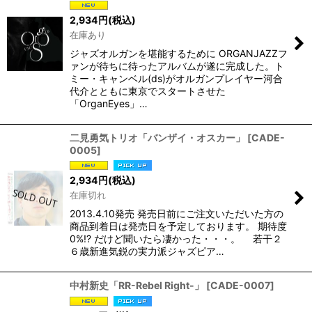
2,934
円
(税込)
在庫あり
ジャズオルガンを堪能するために ORGANJAZZフ
ァンが待ちに待ったアルバムが遂に完成した。ト
ミー・キャンベル(ds)がオルガンプレイヤー河合
代介とともに東京でスタートさせた
「OrganEyes」…
二見勇気トリオ「バンザイ・オスカー」
[
CADE-
0005
]
2,934
円
(税込)
在庫切れ
2013.4.10発売 発売日前にご注文いただいた方の
商品到着日は発売日を予定しております。 期待度
0%!? だけど聞いたら凄かった・・・。 若干２
６歳新進気鋭の実力派ジャズピア…
中村新史「RR-Rebel Right-」
[
CADE-0007
]