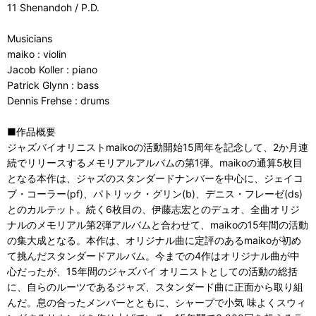
11 Shenandoh / P.D.
Musicians
maiko : violin
Jacob Koller : piano
Patrick Glynn : bass
Dennis Frehse : drums
■作品概要
ジャズバイオリニストmaikoの活動開始15周年を記念して、2か月連
続でリリースするメモリアルアルバムの第1弾。maikoの通算5枚目
となる本作は、ジャズのスタンダードナンバーを中心に、ジェイコ
ブ・コーラー(pf)、パトリック・グリン(b)、デニス・フレーゼ(ds)
とのカルテット。続く6枚目の、伊藤志宏とのデュオ、全曲オリジ
ナルのメモリアル第2弾アルバムと合わせて、maikoの15年間の活動
の集大成となる。本作は、オリジナル曲に定評のあるmaikoが初め
て挑んだスタンダードアルバム。今までの4作はオリジナル曲が中
心だったが、15年間のジャズバイ オリニストとしての活動の総括
に、自らのルーツであるジャズ、スタンダード曲に正面から取り組
んだ。息の合ったメンバーとともに、シャープで小気 味よくスウィ