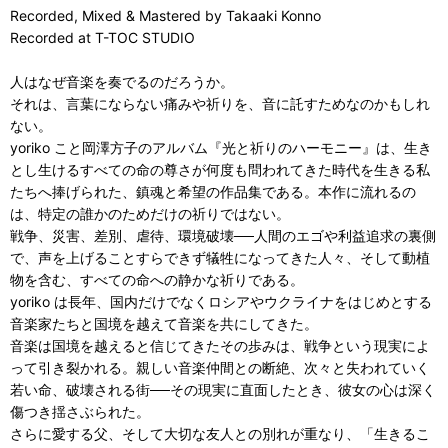
Recorded, Mixed & Mastered by Takaaki Konno
Recorded at T-TOC STUDIO
人はなぜ音楽を奏でるのだろうか。
それは、言葉にならない痛みや祈りを、音に託すためなのかもしれ
ない。
yoriko こと岡澤方子のアルバム『光と祈りのハーモニー』は、生き
とし生けるすべての命の尊さが何度も問われてきた時代を生きる私
たちへ捧げられた、鎮魂と希望の作品集である。本作に流れるの
は、特定の誰かのためだけの祈りではない。
戦争、災害、差別、虐待、環境破壊──人間のエゴや利益追求の裏側
で、声を上げることすらできず犠牲になってきた人々、そして動植
物を含む、すべての命への静かな祈りである。
yoriko は長年、国内だけでなくロシアやウクライナをはじめとする
音楽家たちと国境を越えて音楽を共にしてきた。
音楽は国境を越えると信じてきたその歩みは、戦争という現実によ
って引き裂かれる。親しい音楽仲間との断絶、次々と失われていく
若い命、破壊される街──その現実に直面したとき、彼女の心は深く
傷つき揺さぶられた。
さらに愛する父、そして大切な友人との別れが重なり、「生きるこ