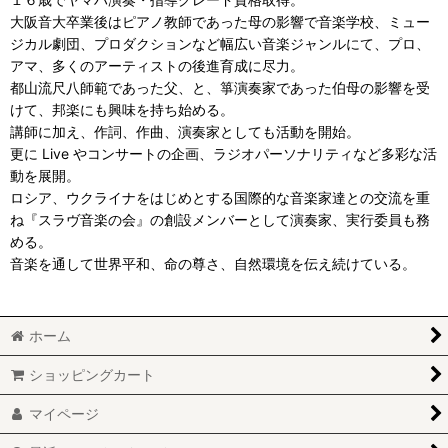
大阪音大卒業後はピアノ教師であった母の影響で音楽学校、ミュー
ジカル劇団、プロダクションなど幅広い音楽ジャンルにて、プロ、
アマ、多くのアーティストの後進育成に尽力。
都山流尺八師範であった父、と、箏演奏家であった伯母の影響を受
けて、邦楽にも興味を持ち始める。
講師に加え、作詞、作曲、演奏家としても活動を開始。
更に Live やコンサートの企画、ラジオパーソナリティなど多彩な活
動を展開。
ロシア、ウクライナをはじめとする国際的な音楽家達との交流を重
ね『スラヴ音楽の会』の創設メンバーとして演奏家、実行委員も務
める。
音楽を通して世界平和、命の尊さ、自然環境を伝え続けている。
ホーム
ショッピングカート
マイページ