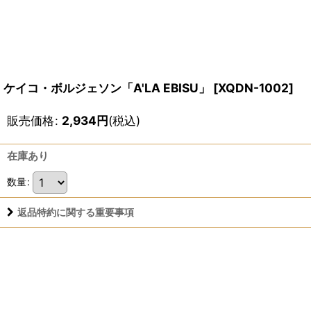
ケイコ・ボルジェソン「A'LA EBISU」
[
XQDN-1002
]
販売価格
:
2,934
円
(税込)
在庫あり
数量
:
返品特約に関する重要事項