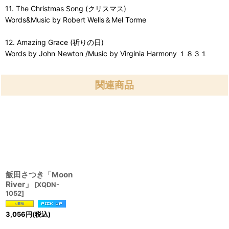
11. The Christmas Song (クリスマス)
Words&Music by Robert Wells＆Mel Torme
12. Amazing Grace (祈りの日)
Words by John Newton /Music by Virginia Harmony １８３１
関連商品
飯田さつき「Moon
River」
[
XQDN-
1052
]
3,056
円
(税込)