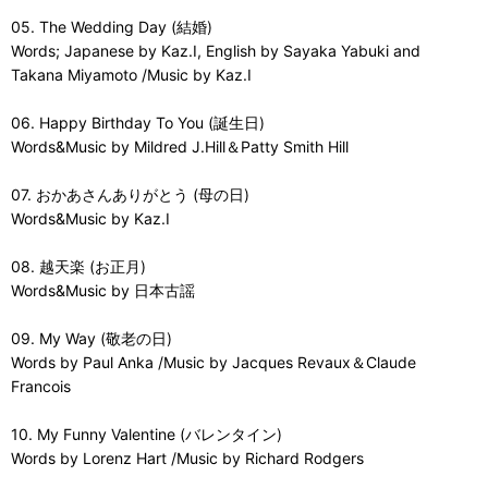
05. The Wedding Day (結婚)
Words; Japanese by Kaz.I, English by Sayaka Yabuki and
Takana Miyamoto /Music by Kaz.I
06. Happy Birthday To You (誕生日)
Words&Music by Mildred J.Hill＆Patty Smith Hill
07. おかあさんありがとう (母の日)
Words&Music by Kaz.I
08. 越天楽 (お正月)
Words&Music by 日本古謡
09. My Way (敬老の日)
Words by Paul Anka /Music by Jacques Revaux＆Claude
Francois
10. My Funny Valentine (バレンタイン)
Words by Lorenz Hart /Music by Richard Rodgers