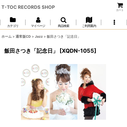
T-TOC RECORDS SHOP
カート
カテゴリ
マイページ
商品検索
ご利用案内
ホーム
>
通常版CD
>
Jazz
>
飯田さつき「記念日」
飯田さつき「記念日」
[
XQDN-1055
]