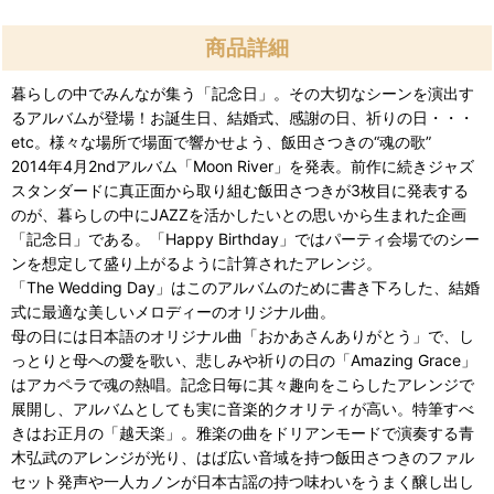
商品詳細
暮らしの中でみんなが集う「記念日」。その大切なシーンを演出す
るアルバムが登場！お誕生日、結婚式、感謝の日、祈りの日・・・
etc。様々な場所で場面で響かせよう、飯田さつきの“魂の歌”
2014年4月2ndアルバム「Moon River」を発表。前作に続きジャズ
スタンダードに真正面から取り組む飯田さつきが3枚目に発表する
のが、暮らしの中にJAZZを活かしたいとの思いから生まれた企画
「記念日」である。「Happy Birthday」ではパーティ会場でのシー
ンを想定して盛り上がるように計算されたアレンジ。
「The Wedding Day」はこのアルバムのために書き下ろした、結婚
式に最適な美しいメロディーのオリジナル曲。
母の日には日本語のオリジナル曲「おかあさんありがとう」で、し
っとりと母への愛を歌い、悲しみや祈りの日の「Amazing Grace」
はアカペラで魂の熱唱。記念日毎に其々趣向をこらしたアレンジで
展開し、アルバムとしても実に音楽的クオリティが高い。特筆すべ
きはお正月の「越天楽」。雅楽の曲をドリアンモードで演奏する青
木弘武のアレンジが光り、はば広い音域を持つ飯田さつきのファル
セット発声や一人カノンが日本古謡の持つ味わいをうまく醸し出し