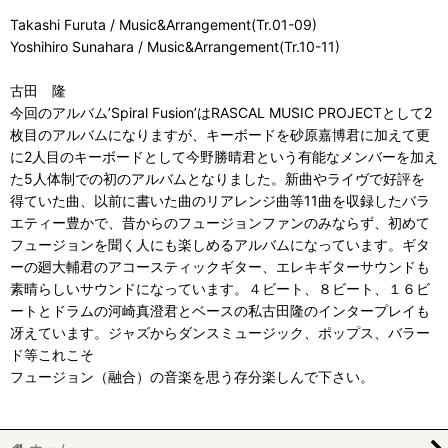
Takashi Furuta / Music&Arrangement(Tr.01-09)
Yoshihiro Sunahara / Music&Arrangement(Tr.10-11)
古田 隆
今回のアルバム’Spiral Fusion’はRASCAL MUSIC PROJECTとして2
枚目のアルバムになりますが、キーボードを砂原嘉博君に加えて更
に2人目のキーボードとして今野勝晴君という有能なメンバーを加え
た5人体制での初のアルバムとなりました。新曲やライヴで好評を
得ていた曲、以前に書いた曲のリアレンジ曲等11曲を収録したバラ
エティー豊かで、昔からのフュージョンファンのみならず、初めて
フュージョンを聞く人にも楽しめるアルバムになっています。ギタ
ーの廻大輔君のアコースティックギター、エレキギターサウンドも
素晴らしいサウンドになっています。４ビート、８ビート、１６ビ
ートとドラムの河崎真澄君とベースの私古田隆のインタープレイも
冴えています。ジャズからダンスミュージック、ポップス、バラー
ド等これこそ
フュージョン（融合）の音楽を思う存分楽しんで下さい。