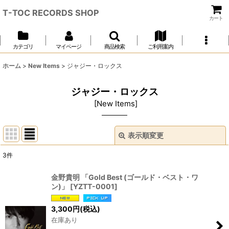
T-TOC RECORDS SHOP
カート
カテゴリ
マイページ
商品検索
ご利用案内
ホーム
>
New Items
>
ジャジー・ロックス
ジャジー・ロックス
[
New Items
]
表示順変更
閉じる
3
件
表示数
:
金野貴明 「Gold Best (ゴールド・ベスト・ワ
ン)」
[
YZTT-0001
]
並び順
:
3,300
円
(税込)
在庫あり
絞り込む