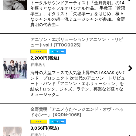
トータルサウンドアーティスト「金野貴明」の14
年振りとなるフルオリジナル作品。 手数王「菅沼
孝三」、ギタリスト「矢堀孝一」をはじめ、様々
なジャンルの超一流ミュージシャンが参加。 金野
貴明の代表曲…
アニソン・エボリューション / アニソン・トリビ
ュートvol.1
[
TTOC0025
]
2,200
円
(税込)
在庫あり
海外の大型フェスで人気急上昇中のTAKAAKIがバ
ンド・プロジェクト 次世代のアニソン・トリビュ
ート・バンド「アニソン・エボリューション」を
結成 ! ロック、ジャズ、ラテン、邦楽など様々な
ミュージック…
金野貴明「アニメうた〜レジエンド・オヴ・ヘッ
ドホン〜」
[
XQDN-1065
]
3,056
円
(税込)
在庫なし