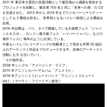
2011 年 東日本大震災の支援活動として被災地から感謝を発信する
プロジェクトを始動し、被災者 700 名と共に「未来への扉」の CD
を完成させた。 2013 年から 2016 年までラジオパーソナリティー
としても 2 番組を担当し、世界初となるハイレゾ録音による番組を
企画。
2016 年以降は、パリ、タイで開催している大規模フェス「ジャパ
ンエキスポ」、ロンドン最大級フェス「ハイパージャパン」などの
海外フェスに 毎年のように出演している。
今後もハイレゾレコーディングの先駆者として現在も年間 20 組以
上のアーティスト作品をプロデュースする中、自身のアーティスト
活動にも力 を注いでいく。
「その他作品」
2008 年シングル「アメージング・ライフ」
2015 年アニソンカバーアルバム「アニメうた」
2018 年アニソントリビュードバンド「アニソントリビュート
Vol.1」( マーティ・フリードマン参加 )