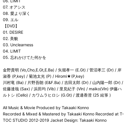
06. LIMIT
07. オアシス
08. 愛より深く
09. エル
【DVD】
01. DESIRE
02. 美貌
03. Unclearness
04. LIMIT
05. 忘れかけてた何かを
金野貴明 (Vo,Cho,E.Gt,E.Ba) / 矢堀孝一 (E.Gt) / 菅沼孝三 (Dr) / 岸
淑香 (P,key) / 菊池太光 (P) / Hiromi★(P,key)
川村竜 (Ba) / 片野吾朗 (E&F.Ba) / 吉田太郎 (Dr) / 山内陽一郎 (Dr) /
佐藤達哉 (Sax) / 浜田均 (Vib) / 里見紀子 (Vln) / maiko(Vln) 伊藤ハ
ルトシ (Cello) / カワムラヒロシ (G.Gt) / 渡邊香澄 (25 絃箏 )
All Music & Movie Produced by Takaaki Konno
Recorded & Mixed & Mastered by Takaaki Konno Recorded at T-
TOC STUDIO 2012-2019 Jacket Design: Takaaki Konno