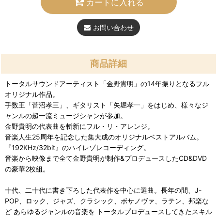
カートに入れる
お問い合わせ
商品詳細
トータルサウンドアーティスト「金野貴明」の14年振りとなるフル
オリジナル作品。
手数王「菅沼孝三」、ギタリスト「矢堀孝一」をはじめ、様々なジ
ャンルの超一流ミュージシャンが参加。
金野貴明の代表曲を斬新にフル・リ・アレンジ。
音楽人生25周年を記念した集大成のオリジナルベストアルバム。
『192KHz/32bit』のハイレゾレコーディング。
音楽から映像まで全て金野貴明が制作&プロデュースしたCD&DVD
の豪華2枚組。
十代、二十代に書き下ろした代表作を中心に選曲。長年の間、J-
POP、ロック、ジャズ、クラシック、ボサノヴァ、ラテン、邦楽な
ど あらゆるジャンルの音楽を トータルプロデュースしてきたスキル