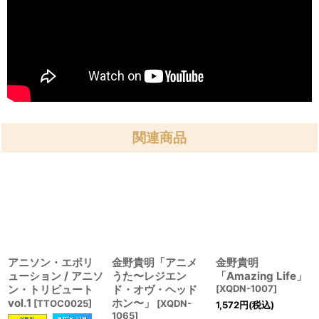
関連商品
アニソン・エボリ
金野貴明「アニメ
金野貴明
ューション / アニソ
うた〜レジエン
「Amazing Life」
ン・トリビュート
ド・オヴ・ヘッド
[
XQDN-1007
]
vol.1
ホン〜」
[
TTOC0025
]
[
XQDN-
1,572
円
(税込)
1065
]