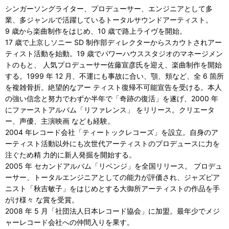
シンガーソングライター、プロデューサー、エンジニアとして多
業、多ジャンルで活躍しているトータルサウンドアーティスト。
9 歳から楽曲制作をはじめ、10 歳で路上ライヴを開始。
17 歳で上京しソニー SD 制作部ディレクターからスカウトされアー
ティスト活動を始動。19 歳でパワーハウススタジオのマネージメン
トのもと、 人気プロデューサー佐藤宣彦氏を迎え、楽曲制作を開始
する。1999 年 12 月、不運にも事故に合い、顎、頬など、全 6 箇所
を複雑骨折。絶望的なアー ティスト復帰不可能宣告を受ける。本人
の強い信念と努力でわずか半年で「奇跡の復活」を遂げ、2000 年
にファーストアルバム「リファレンス」 をリリース。クリエータ
ー、声優、主演映画 なども経験。
2004 年レコード会社「ティートックレコーズ」を設立。自身のア
ーティスト活動以外にも次世代アーティストのプロデュースに力を
注ぐため精 力的に新人発掘を開始する。
2005 年 セカンドアルバム「リベンジ」を全国リリース。 プロデュ
ーサー、トータルエンジニアとしての能力が評価され、ジャズピア
ニスト「秋吉敏子」をはじめとする大御所アーティストの作品を手
がけ様々 な賞を受賞。
2008 年 5 月「社団法人日本レコード協会」に加盟。最年少でメジ
ャーレコード会社への仲間入りを果す。