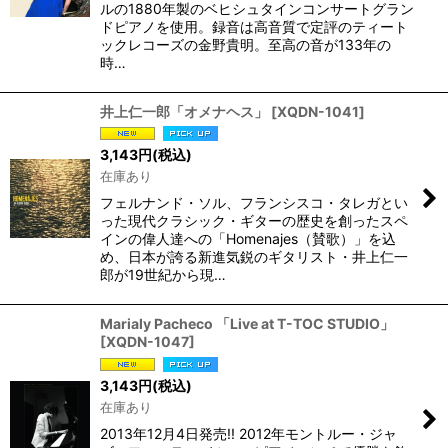
ルの1880年製のベヒシュタインコンサートグラン
ドピアノを使用。録音は高音質で定評のティート
ックレコーズの金野貴明。至高の音が133年の
時…
井上仁一郎「オメナヘス」
[
XQDN-1041
]
3,143
円
(税込)
在庫あり
フェルナンド・ソル、フランシスコ・タレガとい
った現代クラシック・ギターの歴史を創ったスペ
インの偉人達への「Homenajes（賛歌）」を込
め、日本が誇る新進気鋭のギタリスト・井上仁一
郎が19世紀から現…
Marialy Pacheco 「Live at T-TOC STUDIO」
[
XQDN-1047
]
3,143
円
(税込)
在庫あり
2013年12月4日発売!! 2012年モントルー・ジャ