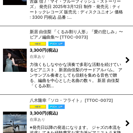
吉森 信 /「マイ・ブルーフィッシュ・ストーリー
ズ」 発売日 2025年3月12日 制作・発売元 : ティ
ートックレコーズ 販売元 : ディスクユニオン 価格
: 3300 円税込 品番 :…
新居 由佳梨 「くるみ割り人形」「愛の悲しみ」〜
ピアノ編曲集〜
[
TTOC-0073
]
3,300
円
(税込)
在庫あり
力強くもしなやかな演奏で多彩な活動を続けてい
るピアニスト、新居由佳梨のサードアルバム。 ア
ンサンブル奏者としても信頼を集める音色で贈
る、編曲を中心とした名曲の数々。 新居 由佳梨
「くるみ割…
八木隆幸「ソロ・フライト」
[
TTOC-0072
]
3,300
円
(税込)
在庫あり
※発売日以降の発送になります。 ジャズの本流を
追求してきた経験豊富な実力派ピアニスト八木隆