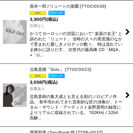
高本一郎 / リュートの楽園
[
TTOC0039
]
3,300
円
(税込)
在庫なし
かつてヨーロッパの宮廷において” 楽器の女王” と
謳われた「リュート」 当時の人々の美意識のなか
で育まれた愛しきメロディの数々。 時は流れてい
ま静かに語りだす。 次世代の最高峰 CD「MQA」
×「U…
北島直樹「Solo」
[
TTOC0023
]
3,056
円
(税込)
在庫あり
北島直樹の集大成とも言える初のソロピアノ作
品。 長年培われてきた芸術的な匠の演奏が、トー
タル・サウンド・アーティスト金野貴明の録音に
よりリアルに収録されている。 192KHz / 32bit
高解…
堀尾和孝 / Day Break 暁
[
TTSP-0037
]