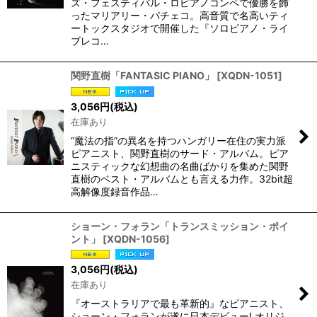
ズ・フェスティバル・ロピアノコンペで優勝を飾
ったマリアリー・パチェコ。高音質で名高いティ
ートックスタジオで開催した『ソロピアノ・ライ
ブレコ…
関野直樹「FANTASIC PIANO」
[
XQDN-1051
]
3,056
円
(税込)
在庫あり
“魔法の指”の異名を持つハンガリー在住の実力派
ピアニスト、関野直樹のサード・アルバム。ピア
ニスティックな幻想曲の名曲ばかりを集めた関野
直樹のベスト・アルバムとも言える力作。32bit超
高解像度録音作品…
ショーン・フォラン「トランスミッション・ポイ
ント」
[
XQDN-1056
]
3,056
円
(税込)
在庫あり
『オーストラリアで最も革新的』なピアニスト、
ショーン・フォランが遂に日本デビュー! オリジ