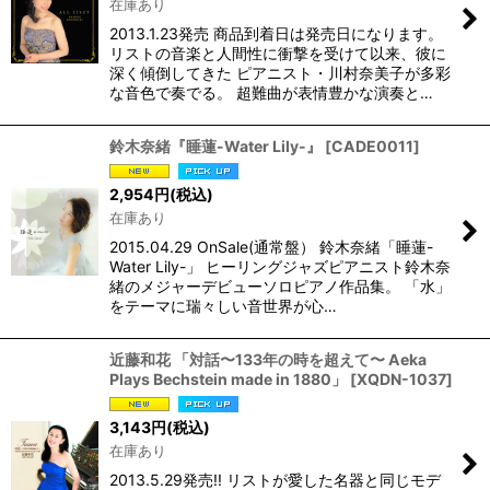
在庫あり
2013.1.23発売 商品到着日は発売日になります。
リストの音楽と人間性に衝撃を受けて以来、彼に
深く傾倒してきた ピアニスト・川村奈美子が多彩
な音色で奏でる。 超難曲が表情豊かな演奏と…
鈴木奈緒『睡蓮-Water Lily-』
[
CADE0011
]
2,954
円
(税込)
在庫あり
2015.04.29 OnSale(通常盤） 鈴木奈緒「睡蓮-
Water Lily-」 ヒーリングジャズピアニスト鈴木奈
緒のメジャーデビューソロピアノ作品集。 「水」
をテーマに瑞々しい音世界が心…
近藤和花 「対話〜133年の時を超えて〜 Aeka
Plays Bechstein made in 1880」
[
XQDN-1037
]
3,143
円
(税込)
在庫あり
2013.5.29発売!! リストが愛した名器と同じモデ