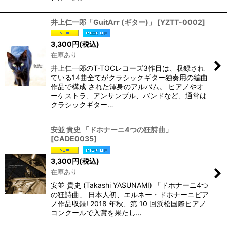
井上仁一郎「GuitArr (ギター)」
[
YZTT-0002
]
3,300
円
(税込)
在庫あり
井上仁一郎のT-TOCレコーズ3作目は、収録され
ている14曲全てがクラシックギター独奏用の編曲
作品で構成 された渾身のアルバム。 ピアノやオ
ーケストラ、アンサンブル、バンドなど、通常は
クラシックギター…
安並 貴史 「ドホナーニ4つの狂詩曲」
[
CADE0035
]
3,300
円
(税込)
在庫あり
安並 貴史 (Takashi YASUNAMI) 「ドホナーニ4つ
の狂詩曲」 日本人初、エルネー・ドホナーニピア
ノ作品収録! 2018 年秋、第 10 回浜松国際ピアノ
コンクールで入賞を果たし…