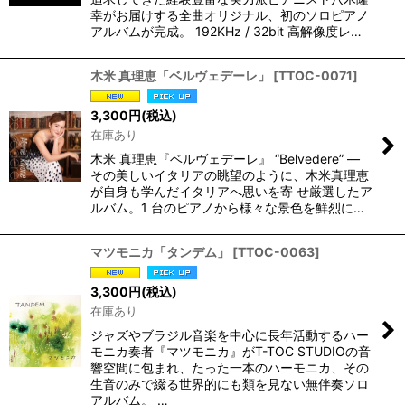
幸がお届けする全曲オリジナル、初のソロピアノ
アルバムが完成。 192KHz / 32bit 高解像度レ…
木米 真理恵「ベルヴェデーレ」
[
TTOC-0071
]
3,300
円
(税込)
在庫あり
木米 真理恵『ベルヴェデーレ』 “Belvedere” ―
その美しいイタリアの眺望のように、木米真理恵
が自身も学んだイタリアへ思いを寄 せ厳選したア
ルバム。1 台のピアノから様々な景色を鮮烈に…
マツモニカ「タンデム」
[
TTOC-0063
]
3,300
円
(税込)
在庫あり
ジャズやブラジル音楽を中心に長年活動するハー
モニカ奏者『マツモニカ』がT-TOC STUDIOの音
響空間に包まれ、たった一本のハーモニカ、その
生音のみで綴る世界的にも類を見ない無伴奏ソロ
アルバム。 …