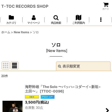
T-TOC RECORDS SHOP
カート
カテゴリ
マイページ
商品検索
ご利用案内
ホーム
>
New Items
>
ソロ
ソロ
[
New Items
]
表示順変更
閉じる
20
件
表示数
:
海野幹雄「The Solo 〜バッハ~コダーイ~新垣~
土田〜」
[
TTOC-0096
]
並び順
:
3,500
円
(税込)
在庫数 30点
絞り込む