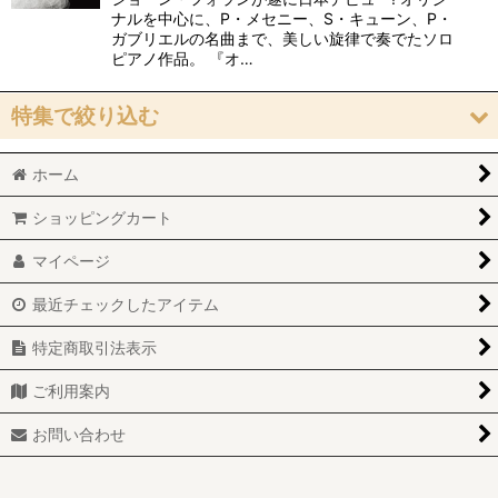
ナルを中心に、P・メセニー、S・キューン、P・
ガブリエルの名曲まで、美しい旋律で奏でたソロ
ピアノ作品。 『オ…
特集で絞り込む
ホーム
おすすめ「高音質」作品
ショッピングカート
「ヴォーカル」作品
マイページ
「ピアノ」作品
最近チェックしたアイテム
「オルガン」作品
特定商取引法表示
「弦楽器」作品
ご利用案内
「管楽器」作品
お問い合わせ
ジャズ