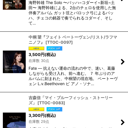
海野幹雄 The Solo 〜バッハ~コダーイ~新垣~土
田〜 海野幹雄による、2台のチェロを使用した無
伴奏アルバム ガット弦とバロック弓によるバッ
ハ、チェコの銘器で奏でられるコダーイ、そし
て…
中桐 望『フェイト ベートーヴェン/リスト/ラフマ
ニノフ』
[
TTOC-0097
]
3,500
円
(税込)
在庫数 30点
Fate — 抗えない運命の流れの中で、迷い、葛藤
しながらも受け入れ、前へ進む。 ７ 年ぶりのア
ルバムに刻まれた、中桐望の現在地。 ベートーヴ
ェン L.v.Beethoven ピ アノ・ソナ…
吉森信「マイ・ブルーフィッシュ・ストーリー
ズ」
[
TTOC-0083
]
3,300
円
(税込)
在庫数 29点