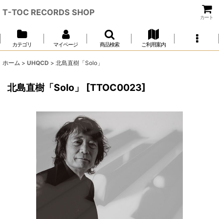
T-TOC RECORDS SHOP
カート
カテゴリ
マイページ
商品検索
ご利用案内
ホーム
>
UHQCD
>
北島直樹「Solo」
北島直樹「Solo」
[
TTOC0023
]