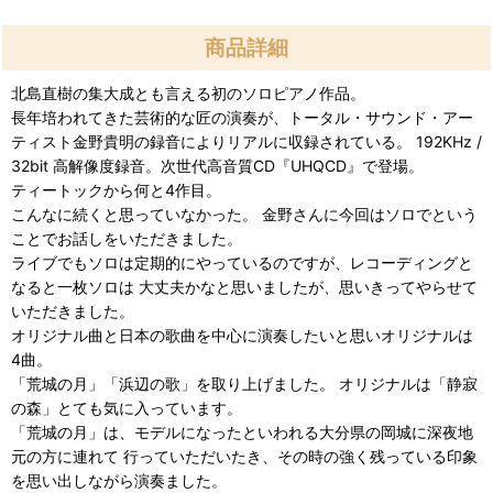
商品詳細
北島直樹の集大成とも言える初のソロピアノ作品。
長年培われてきた芸術的な匠の演奏が、トータル・サウンド・アー
ティスト金野貴明の録音によりリアルに収録されている。 192KHz /
32bit 高解像度録音。次世代高音質CD『UHQCD』で登場。
ティートックから何と4作目。
こんなに続くと思っていなかった。 金野さんに今回はソロでという
ことでお話しをいただきました。
ライブでもソロは定期的にやっているのですが、レコーディングと
なると一枚ソロは 大丈夫かなと思いましたが、思いきってやらせて
いただきました。
オリジナル曲と日本の歌曲を中心に演奏したいと思いオリジナルは
4曲。
「荒城の月」「浜辺の歌」を取り上げました。 オリジナルは「静寂
の森」とても気に入っています。
「荒城の月」は、モデルになったといわれる大分県の岡城に深夜地
元の方に連れて 行っていただいたき、その時の強く残っている印象
を思い出しながら演奏ました。