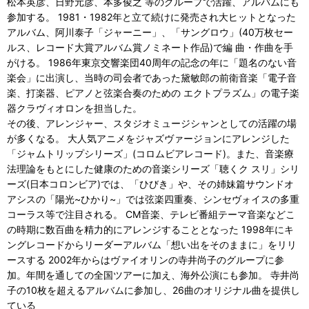
松本英彦、日野元彦、本多俊之 等のグループで活躍、アルバムにも
参加する。 1981・1982年と立て続けに発売され大ヒットとなった
アルバム、阿川泰子「ジャーニー」、「サングロウ」(40万枚セー
ルス、レコード大賞アルバム賞ノミネート作品)で編 曲・作曲を手
がける。 1986年東京交響楽団40周年の記念の年に「題名のない音
楽会」に出演し、当時の司会者であった黛敏郎の前衛音楽「電子音
楽、打楽器、ピアノと弦楽合奏のための エクトプラズム」の電子楽
器クラヴィオロンを担当した。
その後、アレンジャー、スタジオミュージシャンとしての活躍の場
が多くなる。 大人気アニメをジャズヴァージョンにアレンジした
「ジャムトリップシリーズ」(コロムビアレコード)。また、音楽療
法理論をもとにした健康のための音楽シリーズ「聴くク スリ」シリ
ーズ(日本コロンビア)では、「ひびき」や、その姉妹篇サウンドオ
アシスの「陽光~ひかり~」では弦楽四重奏、シンセヴォイスの多重
コーラス等で注目される。 CM音楽、テレビ番組テーマ音楽などこ
の時期に数百曲を精力的にアレンジすることとなった 1998年にキ
ングレコードからリーダーアルバム「想い出をそのままに」をリリ
ースする 2002年からはヴァイオリンの寺井尚子のグループに参
加。年間を通しての全国ツアーに加え、海外公演にも参加。 寺井尚
子の10枚を超えるアルバムに参加し、26曲のオリジナル曲を提供し
ている