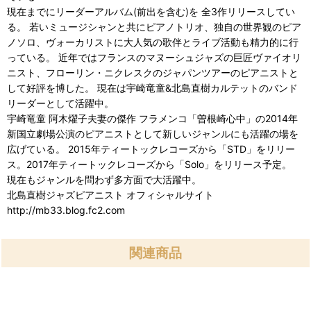
現在までにリーダーアルバム(前出を含む)を 全3作リリースしてい
る。 若いミュージシャンと共にピアノトリオ、独自の世界観のピア
ノソロ、ヴォーカリストに大人気の歌伴とライブ活動も精力的に行
っている。 近年ではフランスのマヌーシュジャズの巨匠ヴァイオリ
ニスト、フローリン・ニクレスクのジャパンツアーのピアニストと
して好評を博した。 現在は宇崎竜童&北島直樹カルテットのバンド
リーダーとして活躍中。
宇崎竜童 阿木燿子夫妻の傑作 フラメンコ「曽根崎心中」の2014年
新国立劇場公演のピアニストとして新しいジャンルにも活躍の場を
広げている。 2015年ティートックレコーズから「STD」をリリー
ス。2017年ティートックレコーズから「Solo」をリリース予定。
現在もジャンルを問わず多方面で大活躍中。
北島直樹ジャズピアニスト オフィシャルサイト
http://mb33.blog.fc2.com
関連商品