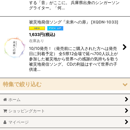
する「音」がここに。 兵庫県出身のシンガーソン
グライター。「何…
被災地発信ソング「未来への扉」
[
XQDN-1033
]
1,633
円
(税込)
在庫あり
10/10発売！（発売前にご購入された方へは発売
日に到着予定） 全5県12会場で延べ700人以上が
参加した被災地から世界への感謝の気持ちを歌う
被災地発信ソング。 CDの利益はすべて世界の子
供達…
特集で絞り込む
ホーム
おすすめ「高音質」作品
ショッピングカート
「ヴォーカル」作品
マイページ
「ピアノ」作品