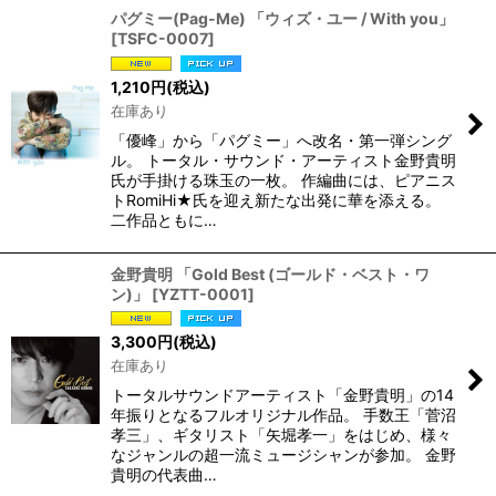
パグミー(Pag-Me) 「ウィズ・ユー / With you」
[
TSFC-0007
]
1,210
円
(税込)
在庫あり
「優峰」から「パグミー」へ改名・第一弾シング
ル。 トータル・サウンド・アーティスト金野貴明
氏が手掛ける珠玉の一枚。 作編曲には、ピアニス
トRomiHi★氏を迎え新たな出発に華を添える。
二作品ともに…
金野貴明 「Gold Best (ゴールド・ベスト・ワ
ン)」
[
YZTT-0001
]
3,300
円
(税込)
在庫あり
トータルサウンドアーティスト「金野貴明」の14
年振りとなるフルオリジナル作品。 手数王「菅沼
孝三」、ギタリスト「矢堀孝一」をはじめ、様々
なジャンルの超一流ミュージシャンが参加。 金野
貴明の代表曲…