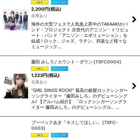
2,200
円
(税込)
在庫あり
海外の大型フェスで人気急上昇中のTAKAAKIがバ
ンド・プロジェクト 次世代のアニソン・トリビュ
ート・バンド「アニソン・エボリューション」を
結成 ! ロック、ジャズ、ラテン、邦楽など様々な
ミュージック…
藤田 みしろ / カウント・ダウン
[
TSFC0004
]
1,223
円
(税込)
在庫あり
"GIRL SINGS ROCK!" 孤高の銀髪ロックシンガー
ソングライター『藤田みしろ』のデビューシング
ル! 【アルバム紹介】 「ロックシンガーソングラ
イター 藤田みしろ」のデビューシングル。…
ブーベックあき「キスしてほしい」
[
TSFC-
0003
]