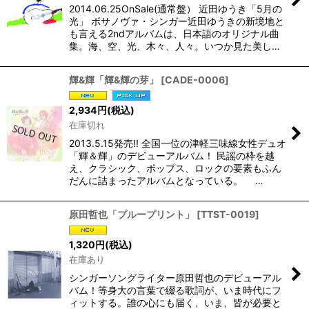
2014.06.25OnSale(通常盤） 近田ゆうき「5月の
光」 ボサノヴァ・シンガー近田ゆうきの新境地と
も言える2ndアルバムは、日本語のオリジナル曲
集。海、空、光、木々、人々。いつか見た美し…
輝&輝「輝&輝の芽」
[
CADE-0006
]
2,934
円
(税込)
在庫切れ
2013.5.15発売!! 全国一位の津軽三味線女性デュオ
「輝＆輝」のデビューアルバム！ 民謡の枠を越
え、クラシック、ポップス、ロックの要素もふん
だんに詰まったアルバムとなっている。 …
原田哲也「プループリント」
[
TTST-0019
]
1,320
円
(税込)
在庫あり
シンガーソングライター原田哲也のデビューアル
バム！等身大の言葉で綴る歌詞が、いま時代にフ
ィットする。誰の心にも届く、いま、皆が必要と