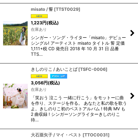
misato / 誓
[
TTST0029
]
1,223
円
(税込)
在庫あり
シンガー・ソング・ライター「misato」デビュー
シングル! アーティスト misato タイトル 誓 定価
1,111+税 CD 発売日 2018 年 10 月 31 日 品番
TTS…
きしのりこ / あいことば
[
TSFC-0006
]
3,056
円
(税込)
在庫あり
「笑おう 泣こう 一緒に行こう」をモットーに曲
を作り、ステージを作る。 あなたと私の歌を歌う
よ。きしのりこ初のベストアルバム ! 特典 MV も
2 曲収録 ! シンガーソングライターきしのりこ
待…
大石亜矢子 / マイ・ベスト
[
TTOC0031
]