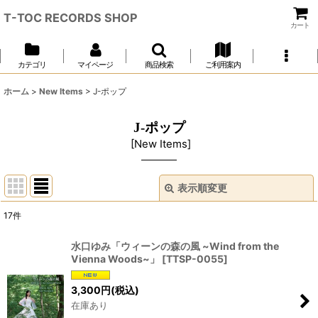
T-TOC RECORDS SHOP
カート
カテゴリ
マイページ
商品検索
ご利用案内
ホーム
>
New Items
>
J-ポップ
J-ポップ
[
New Items
]
表示順変更
閉じる
17
件
表示数
:
水口ゆみ「ウィーンの森の風 ~Wind from the
Vienna Woods~」
[
TTSP-0055
]
並び順
:
3,300
円
(税込)
在庫あり
絞り込む