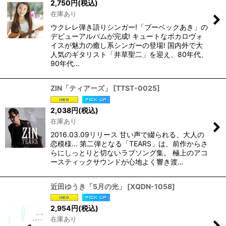
2,750
円
(税込)
在庫あり
ウクレレ弾き語りシンガー!「ブーベックあき」の
デビューアルバムが完成! キュートなボカロヴォ
イスが魅力の癒し系シンガーの登場! 国内外で大
人気のギタリスト「井草聖二」を迎え、80年代、
90年代…
ZIN「ティアーズ」
[
TTST-0025
]
2,038
円
(税込)
在庫あり
2016.03.09リリース 甘い声で綴られる、大人の
恋模様... 第二弾となる「TEARS」は、前作からさ
らにしっとりと切ないラブソング集。 極上のアコ
ースティックサウンドが心地よく響き渡…
近田ゆうき「5月の光」
[
XQDN-1058
]
2,954
円
(税込)
在庫あり