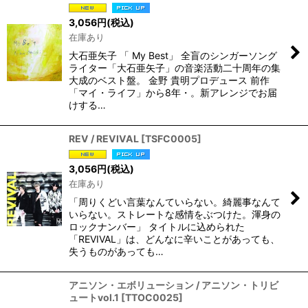
3,056
円
(税込)
在庫あり
大石亜矢子 「 My Best」 全盲のシンガーソング
ライター「大石亜矢子」の音楽活動二十周年の集
大成のベスト盤。 金野 貴明プロデュース 前作
「マイ・ライフ」から8年・。新アレンジでお届
けする…
REV / REVIVAL
[
TSFC0005
]
3,056
円
(税込)
在庫あり
「周りくどい言葉なんていらない。綺麗事なんて
いらない。ストレートな感情をぶつけた。渾身の
ロックナンバー」 タイトルに込められた
「REVIVAL」は、どんなに辛いことがあっても、
失うものがあっても…
アニソン・エボリューション / アニソン・トリビ
ュートvol.1
[
TTOC0025
]