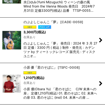
水口ゆみ(Yumi Mizuguchi) ウィーンの森の風
Wind from the Vienna Woods 発売日 2024年7
月31日 定価3300円(税込) 品番 TTSP-0055…
のぶよしじゅんこ「夢」
[
CADE-0059
]
3,300
円
(税込)
在庫あり
のぶよしじゅんこ「夢」 発売日 : 2024 年 3 月 27
日 定価 : 3300 円 ( 税込 ) 制作・発売元 : カデン
ツァ by ティートックレコーズ 販売元 : ディスク
ユニオ…
小原 優「君のそばに」
[
TSFC-0008
]
1,210
円
(税込)
在庫あり
小原 優(Obara Yu) 「君のそばに C/W 未来への
扉」 定価1,210円(税込) 01. 君のそばに 02. 未来へ
の扉 03. 君のそばに (inst) 04. 未来への扉 …