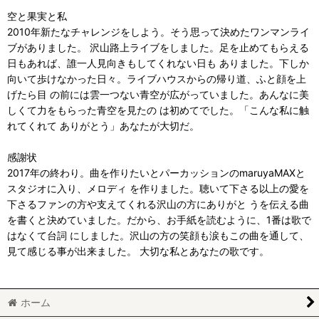
空と果実と私
2010年新たなチャレンジをしよう。そう思って決めたワンマンライ
ブがありました。 沢山路上ライブをしました。足を止めてもらえる
日もあれば、誰一人見向きもしてくれない日も ありました。下しか
向いて歩けなかった日々。ライブハウスからの帰り道、ふと顔を上
げたら目 の前には雲一つない青空が広がっていました。あんなに美
しくて力をもらった青空を見たの は初めてでした。「こんな私に触
れてくれて ありがとう」あなたが大切だ。
感謝状
2017年の終わり。曲を作りたいとパーカッションのmaruyaMAXと
スタジオに入り、メロディ を作りました。聴いて下さる以上の愛を
下さるファンの方や支えてくれる沢山の方にありがと うを伝える曲
を書くと決めていました。だから、お手紙を読むように、1番は歌で
はなくて台詞 にしました。沢山の方の笑顔も涙もこの曲を通して、
見て感じる事が出来ました。 大切な私とあなたの歌です。
ホーム