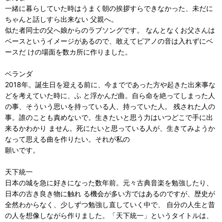
一緒に暮らしていた時はうまく朝の挨拶すらできなかった、未だに
ちゃんと話しすら出来ない 父親へ。
似た者同士の父へ娘からのラブソングです。 なんとなくお父さんは
ベースというイメージがあるので、敢えてピアノの音は入れずにベ
ースだ けの場面を数カ所に作りました。
ベランダ
2018年。誕生日を迎える前に、今までであった方や起きた出来事な
どを考えていた時に、ふ と浮かんだ曲。自ら命を絶ってしまった人
の事、そういう思いを持っている人、持っていた人。 残された人の
事。誰のことも責めないで。生きたいと思う力はいつどこで手に出
来るかわかり ません。死にたいと思っている人が、生きてみようか
なって思える曲を作りたい。それが私の
願いです。
天下統一
日本の城を急に好きになった数年前。元々古典音楽を勉強したり、
日本の古き良き物に触れ る機会が多い方ではあるのですが、歴史が
全然わからなく、少しずつ勉強し直していく中で、 自分の人生と昔
の人を想像しながら作りました。「天下統一」というタイトルは、