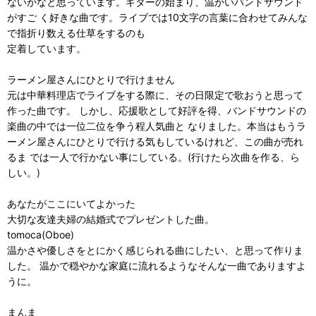
ないかなと思っています。ギターの始まり、温かいバンドサウンド
がすご く好きな曲です。ライブでは10文字の言葉に合わせてみんな
で指折り数える仕草をするのも
定着しています。
ラーメン屋さんにひとりで行けません
元は中華料理店でライブをする際に、その日限定で歌おうと思って
作った曲です。 しかし、応援歌として好評を得、バンドサウンドの
楽曲の中では一位二位を争う程人気曲と なりました。本当はもうラ
ーメン屋さんにひとりで行ける気もしているけれど、この曲が売れ
るま では一人で行かない事にしている。(行けたら次曲を作る、ら
しい。)
あなたがここにいてよかった
大切な友達夫婦の結婚式でプレゼントした曲。
tomoca(Oboe)
温かさや優しさをとにかく感じられる曲にしたい、と思って作りま
した。 温かで穏やかな家庭に流れるようなそんな一曲でありますよ
うに。
まんま