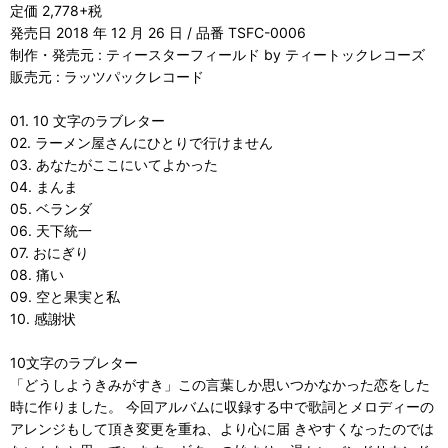
定価 2,778+税
発売日 2018 年 12 月 26 日 / 品番 TSFC-0006
制作・発売元 : ティースターフィールド by ティートックレコーズ
販売元 : ラッツパックレコード
01. 10 文字のラブレター
02. ラーメン屋さんにひとりで行けません
03. あなたがここにいてよかった
04. まんま
05. ベランダ
06. 天下統一
07. おにぎり
08. 痛い
09. 空と果実と私
10. 感謝状
10文字のラブレター
「どうしようきみがすき」この言葉しか思いつかなかった恋をした
時に作りました。 今回アルバムに収録する中で歌詞とメロディーの
アレンジもして頂き変更を重ね、より心に届 きやすくなったのでは