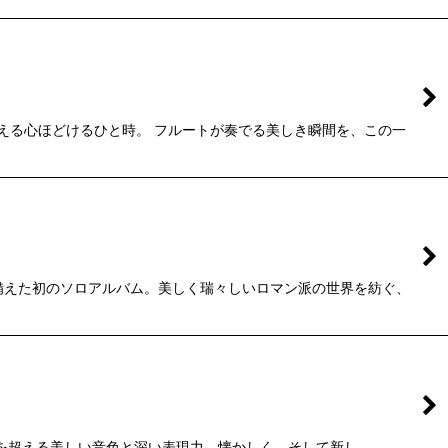
える心ほどけるひと時。 フルートが奏でる美しき瞬間を、この一
ね備えた初のソロアルバム。美しく瑞々しいロマン派の世界を紡ぐ、
す、想像を超える美しい音色と深い表現力。懐かしく、そして新し…