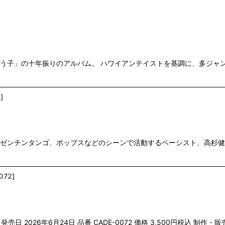
絞り込む
よう子」の十年振りのアルバム。 ハワイアンテイストを基調に、多ジャ
8
]
アルゼンチンタンゴ、ポップスなどのシーンで活動するベーシスト、高杉
072
]
ウス 発売日 2026年6月24日 品番 CADE-0072 価格 3,500円税込 制