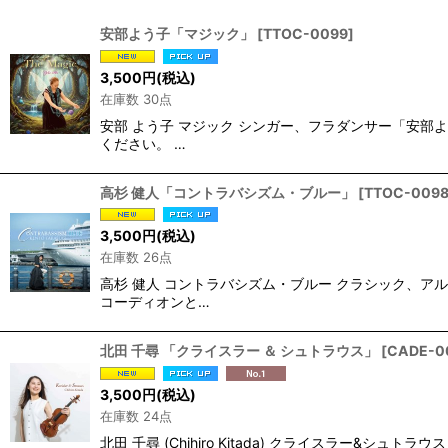
並び順
:
安部よう子「マジック」
[
TTOC-0099
]
3,500
円
(税込)
在庫数 30点
安部 よう子 マジック シンガー、フラダンサー「安部
ください。 …
高杉 健人「コントラバシズム・ブルー」
[
TTOC-009
3,500
円
(税込)
在庫数 26点
高杉 健人 コントラバシズム・ブルー クラシック、
コーディオンと…
北田 千尋 「クライスラー ＆ シュトラウス」
[
CADE-0
3,500
円
(税込)
在庫数 24点
北田 千尋 (Chihiro Kitada) クライスラー&シュトラ