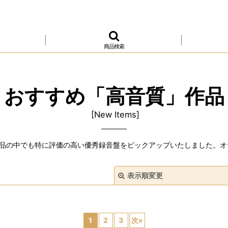
商品検索
おすすめ「高音質」作品
[
New Items
]
品の中でも特に評価の高い優秀録音盤をピックアップいたしました。オ
表示順変更
1
2
3
次
»