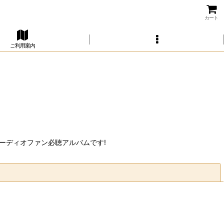
カート
ご利用案内
ーディオファン必聴アルバムです!
閉じる