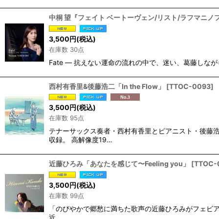
中桐 望『フェイト ベートーヴェン/リスト/ラフマニノ
3,500
円
(税込)
在庫数 30点
Fate — 抗えない運命の流れの中で、迷い、葛藤しながら
西村有香里&後藤浩二「In the Flow」
[
TTOC-0093
]
3,500
円
(税込)
在庫数 95点
テナーサックス奏者・西村有香里とピアニスト・後藤浩
収録。 高解像度19…
近藤ひろみ「あなたを感じて〜Feeling you」
[
TTOC-
3,500
円
(税込)
在庫数 99点
「のびやかで郷愁に満ちた歌声の近藤ひろみがフェビアン・
近…