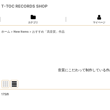
T-TOC RECORDS SHOP
カテゴリ
マイページ
ホーム
>
New Items
>
おすすめ「高音質」作品
音質にこだわって制作している作
175
件
表示数
: