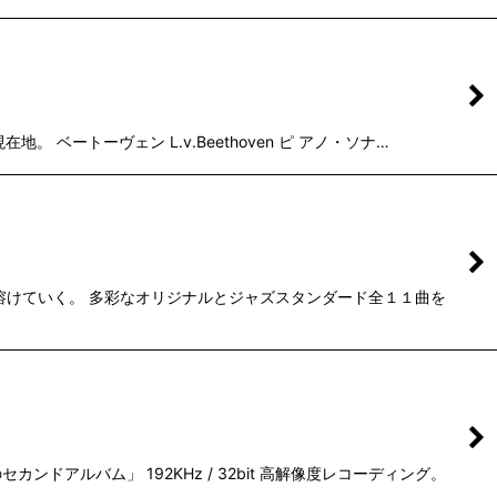
ベートーヴェン L.v.Beethoven ピ アノ・ソナ…
溶けていく。 多彩なオリジナルとジャズスタンダード全１１曲を
ルバム」 192KHz / 32bit 高解像度レコーディング。