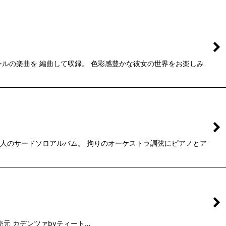
ンルの楽曲を 編曲して収録。 色彩感豊かな彼女の世界をお楽しみ
健人のサードソロアルバム。 拘りのオーケストラ調弦にピアノとア
作・販売元 カデンツァbyティート…