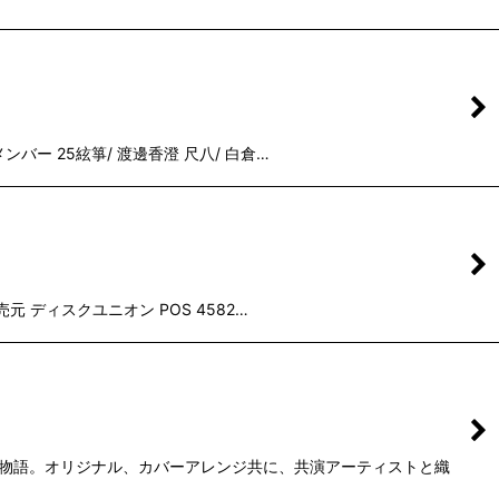
メンバー 25絃箏/ 渡邊香澄 尺八/ 白倉…
売元 ディスクユニオン POS 4582…
望の物語。オリジナル、カバーアレンジ共に、共演アーティストと織