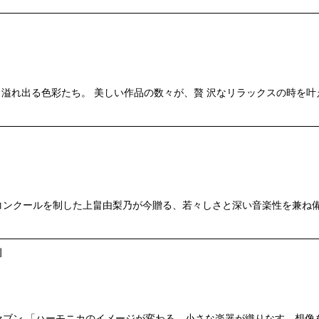
溢れ出る色彩たち。 美しい作品の数々が、贅 沢なリラックスの時を叶
の国内コンクールを制した上畠由梨乃が今贈る、若々しさと深い音楽性を兼
]
ス・ナンバー・セブン 「ハーモニカのイメージが変わる。小さな楽器が織りな