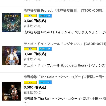
琉球提琴曲 Project 「琉球提琴曲 III」
[
TTOC-0095
]
3,500
円
(税込)
在庫数 28点
琉球提琴曲 Project (りゅうきゅう ていきんきょく・ぷろじ
デュオ・ドゥ・フルール「レゾナンス」
[
CADE-0071
3,500
円
(税込)
在庫数 28点
デュオ・ドゥ・フルール (Duo deux fleurs) レゾナンス 
海野幹雄「The Solo 〜バッハ~コダーイ~新垣~土田〜
3,500
円
(税込)
在庫数 30点
海野幹雄 The Solo 〜バッハ~コダーイ~新垣~
て…