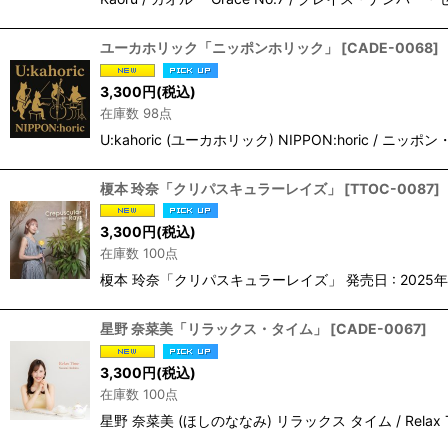
ユーカホリック「ニッポンホリック」
[
CADE-0068
]
3,300
円
(税込)
在庫数 98点
U:kahoric (ユーカホリック) NIPPON:horic / ニッ
榎本 玲奈「クリパスキュラーレイズ」
[
TTOC-0087
]
3,300
円
(税込)
在庫数 100点
榎本 玲奈「クリパスキュラーレイズ」 発売日 : 2025年11
星野 奈菜美「リラックス・タイム」
[
CADE-0067
]
3,300
円
(税込)
在庫数 100点
星野 奈菜美 (ほしのななみ) リラックス タイム / 