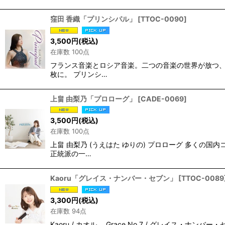
窪田 香織「プリンシパル」
[
TTOC-0090
]
3,500
円
(税込)
在庫数 100点
フランス音楽とロシア音楽。二つの音楽の世界が放つ、
枚に。 プリンシ…
上畠 由梨乃「プロローグ」
[
CADE-0069
]
3,500
円
(税込)
在庫数 100点
上畠 由梨乃 (うえはた ゆりの) プロローグ 多く
正統派の一…
Kaoru「グレイス・ナンバー・セブン」
[
TTOC-0089
3,300
円
(税込)
在庫数 94点
Kaoru / カオル Grace No.7 / グレイ