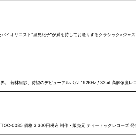
オリニスト"里見紀子"が満を持してお送りするクラシック×ジャズ。 192
里紗、待望のデビューアルバム! 192KHz / 32bit 高解像度レコーディ
TTOC-0085 価格 3,300円税込 制作・販売元 ティートックレコーズ