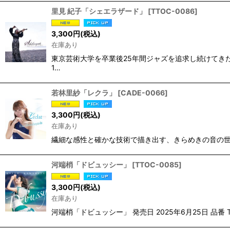
里見 紀子「シェエラザード」
[
TTOC-0086
]
3,300
円
(税込)
在庫あり
東京芸術大学を卒業後25年間ジャズを追求し続けてきたバイ
1…
若林里紗「レクラ」
[
CADE-0066
]
3,300
円
(税込)
在庫あり
繊細な感性と確かな技術で描き出す、きらめきの音の世界。 若林
河端梢「ドビュッシー」
[
TTOC-0085
]
3,300
円
(税込)
在庫あり
河端梢「ドビュッシー」 発売日 2025年6月25日 品番 