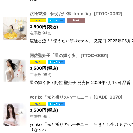
渡邊香澄「伝えたい箏 -koto-V」
[
TTOC-0092
]
3,500
円
(税込)
在庫数 94点
渡邊香澄 /「伝えたい箏-koto-V」 発売日 2026年0
阿佐聖姫子「星の輝く夜」
[
TTOC-0091
]
3,500
円
(税込)
在庫数 98点
星の輝く夜 / 阿佐 聖姫子 発売日 2026年4月15日 品番
yoriko「光と祈りのハーモニー」
[
CADE-0070
]
3,500
円
(税込)
在庫数 96点
yoriko 「光と祈りのハーモニー」 生きとし生け
りなすハ…