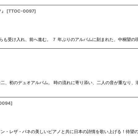
フ』
[
TTOC-0097
]
も受け入れ、前へ進む。 ７ 年ぶりのアルバムに刻まれた、中桐望の現在地。 
二、初のデュオアルバム。 時の流れに寄り添い、二人の音が重なり、
0094
]
レザ・パネの美しいピアノと共に日本の詩情を歌い上げる！待望のセカンドア