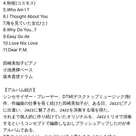
4.秋桜(コスモス)
5.Who Am I ?
6.I Thought About You
7.海を見ていた女(ひと)
8.Why Do You...?
9.Easy Go de
10.Love Nix Love
11.Dear P.M.
田崎美知子ピアノ
小池勇輝ベース
坂本貴啓ドラム
【アルバム紹介】
シンセサイザー・プレーヤー、DTM(デスクトップミュージック)制
作、作編曲の仕事を長く続けた田崎美知子が、ある日、Jazzピアノ
に出逢い、Jazzに魅了され、Jazzを演奏する場を得た。
それまで個人的に作り続けていたオリジナルを、Jazzトリオで演奏
するというコンセプトで編曲しなおしブラッシュアップしたのが本
アルバムである。