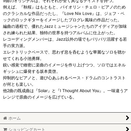
9曲のオリジナルは、それぞれが全く異なるテイストを持つ。
例えば、『秋桜』はもともと、バイオリン・チェロ・ピアノのため
のクラシカルな作品だったし、『Love Nix Love』は、ジェフ・ベ
ックのロックギターをイメージしたプログレ風味の作品だった。
編曲の過程で、優れたJazzミュージシャンたちのアイディアが加味
され練られた結果、独特の世界を持つアルバムに仕上がった。
レコーディングメンバーは、Jazz以外の場でもバリバリ活躍する若
手の実力派。
エレクトリックベースで、思わず息を呑むような華麗なソロを聴か
せてくれる小池勇輝。
鋭い感覚で緻密に楽曲のイメージを作り上げつつ、ソロではエネル
ギッシュに爆発する坂本貴啓。
抑制的なピアノと、遊び心あふれるベース・ドラムのコントラスト
が何とも楽しい。
他2曲の既成曲は『Solar』と『I Thought About You』。一味違うア
レンジで原曲のイメージを広げている。
ホーム
ショッピングカート