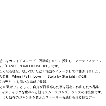
想いをカレイドスコープ（万華鏡）の中に投影し、アーティスティッ
NCE IN KALEIDOSCOPE」です。
たくなる様な、聴いていただく場面をイメージして作曲されました。
 I Fall in Love」「Stella by Starlight」の2曲
 Eyes-星の光と-」を新たな編成で収録。
の共存、人との繋がり」として、自身が日常感じた事を題材に作曲した作品集。
ーティスティックな世界へと誘うスムースジャズ、ジャズの作品集です。
、より既存のジャンルを超えたストーリーも感じられる様なアー