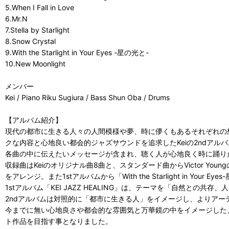
5.When I Fall in Love
6.Mr.N
7.Stella by Starlight
8.Snow Crystal
9.With the Starlight in Your Eyes -星の光と-
10.New Moonlight
メンバー
Kei / Piano Riku Sugiura / Bass Shun Oba / Drums
【アルバム紹介】
現代の都市に生きる人々の人間模様や夢、時に儚くもあるそれぞれの
クな内容と心地良い都会的ジャズサウンドを追求したKeiの2ndアルバム「DA
各曲の中に伝えたいメッセージが含まれ、聴く人が心地良く時に踊り
収録曲はKeiのオリジナル曲8曲と、スタンダード曲からVictor Youngの名曲「When
をアレンジ。また1stアルバムから「With the Starlight in Your
1stアルバム「KEI JAZZ HEALING」は、テーマを「自然と
2ndアルバムは対照的に「都市に生きる人」をイメージし、よりア
今までに無い心地良さや都会的な雰囲気と万華鏡の中をイメージした
ト作品を目指す事となりました。