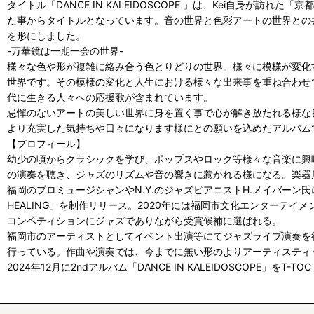
タイトル「DANCE IN KALEIDOSCOPE 」は、Kei自身が
た事からタイトルとなっています。音の世界と色彩アートの世界との
を形にしました。
-万華鏡は一期一会の世界-
様々な色や形が複雑に絡み合う色とりどりの世界。様々に模様が変化
世界です。その模様の変化と人生における様々な出来事を重ね合わせ
代に生きる人々への応援歌が含まれています。
忌憚のないアートの美しい世界に身を置く事で心が解き放たれる様な
より充実した気持ちや日々になります様にとの願いを込めたアルバム
【プロフィール】
幼少の頃からクラシックを学び、ポップスやロック等様々な音楽に興味を
の演奏を聴き、ジャズのリズムや音の響きに惹かれる様になる。楽器
福岡のプロミュージシャンやN.Y.のジャズピアニストH.メイバーン氏に実
HEALING」を制作リリース。2020年には福岡市文化エンターテ
コンペティションにジャズでありながら受賞候補に選ばれる。
福岡市のアーティストとしてイベント出演等にてジャズライブ演奏を
行っている。作曲や演奏では、今までに無い形のよりアーティスティ
2024年12月に2ndアルバム「DANCE IN KALEIDOSCOPE」をT-TO