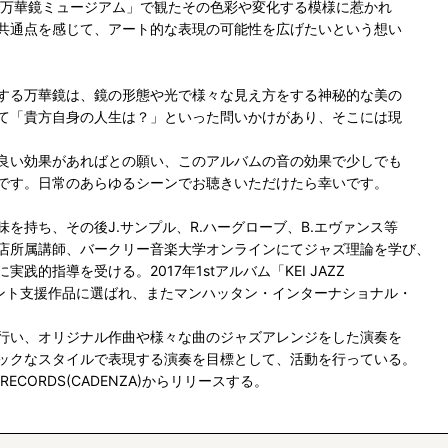
訪れた「京都万華鏡ミュージアム」で観たその色彩や変化する模様に惹かれ
共通点を感じて、アート的な表現の可能性を広げたいという想い
する万華鏡は、鏡の形態や光で様々な見え方をする神秘的な美の
て「貴方自身の人生は？」といった問いかけがあり、そこには現
良い効果があればとの願い、このアルバムの音の効果で少しでも
です。日常のあらゆるシーンでお聴きいただけたら幸いです。
持ち、その後J.サンプル、R.ハーグローブ、B.エヴァンス等
店所属講師、バークリー音楽大学オンラインにてジャズ理論を学び、
践的指導を受ける。2017年1stアルバム「KEI JAZZ
イメント支援作品に選ばれ、またマンハッタン・インターナショナル・
行い、オリジナル作曲や様々な曲のジャズアレンジをした演奏を
ックなスタイルで表現する演奏を目標として、活動を行っている。
C RECORDS(CADENZA)からリリースする。