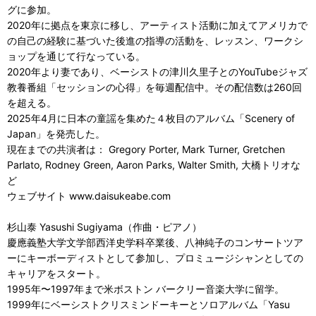
グに参加。
2020年に拠点を東京に移し、アーティスト活動に加えてアメリカで
の自己の経験に基づいた後進の指導の活動を、レッスン、ワークシ
ョップを通じて行なっている。
2020年より妻であり、ベーシストの津川久里子とのYouTubeジャズ
教養番組「セッションの心得」を毎週配信中。その配信数は260回
を超える。
2025年4月に日本の童謡を集めた４枚目のアルバム「Scenery of
Japan」を発売した。
現在までの共演者は： Gregory Porter, Mark Turner, Gretchen
Parlato, Rodney Green, Aaron Parks, Walter Smith, 大橋トリオな
ど
ウェブサイト www.daisukeabe.com
杉⼭泰 Yasushi Sugiyama（作曲・ピアノ）
慶應義塾⼤学⽂学部⻄洋史学科卒業後、⼋神純⼦のコンサートツア
ーにキーボーディストとして参加し、プロミュージシャンとしての
キャリアをスタート。
1995年〜1997年まで⽶ボストン バークリー⾳楽⼤学に留学。
1999年にベーシストクリスミンドーキーとソロアルバム「Yasu