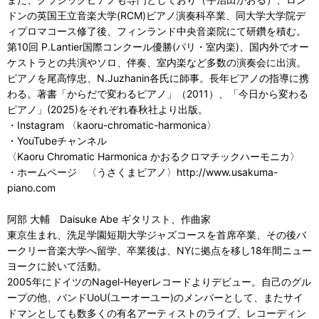
ドンの英国王立音楽大学(RCM)ピアノ演奏科卒業、同大学大学院デ
ィプロマコース修了後、フィンランド中央音楽院にて研鑽を積む。
第10回 P.Lantier国際コンクール優勝(パリ・室内楽)、国内外でオー
ケストラとの共演やソロ、伴奏、室内楽など多数の演奏会に出演。
ピアノを尾高惇忠、N.Juzhanin各氏に師事。長年ピアノの指導に携
わる。著書「からだで変わるピアノ」（2011）、「今日から変わる
ピアノ」(2025)をそれぞれ春秋社より出版。
・Instagram 〈kaoru-chromatic-harmonica〉
・YouTubeチャンネル
〈Kaoru Chromatic Harmonica かおるクロマチックハーモニカ〉
・ホームページ 〈うさくまピアノ〉http://www.usakuma-
piano.com
阿部 大輔 Daisuke Abe ギタリスト、作曲家
東京生まれ、洗足学園短期大学ジャズコースを首席卒業、その後バ
ークリー音楽大学へ留学、卒業後は、NYに拠点を移し18年間ニュー
ヨークに於いて活動。
2005年にドイツのNagel-Heyerレコードよりデビュー。自己のグル
ープの他、バンドUoU(ユーオーユー)のメンバーとして、またサイ
ドマンとしても数多くの有名アーティストのライブ、レコーディン