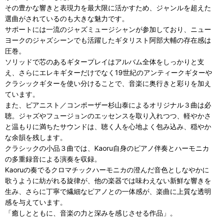
その豊かな響きと表現力を最大限に活かすため、ジャンルを超えた
選曲がされているのも大きな魅力です。
サポートには一流のジャズミュージシャンが参加しており、ニュー
ヨークのジャズシーンでも活躍したギタリスト阿部大輔の存在感は
圧巻。
ソリッドで芯のあるギタープレイはアルバム全体をしっかりと支
え、さらにエレキギターだけでなく19世紀のアンティークギターや
クラシックギターを使い分けることで、音楽に奥行きと彩りを加え
ています。
また、ピアニスト／コンポーザー杉山泰によるオリジナル３曲は必
聴。ジャズやフュージョンのエッセンスを取り入れつつ、軽やかさ
と温もりに満ちたサウンドは、聴く人を心地よく包み込み、穏やか
な余韻を残します。
クラシックの小品３曲では、Kaoru自身のピアノ伴奏とハーモニカ
の多重録音による演奏を収録。
Kaoruの奏でるクロマチックハーモニカの澄んだ音色としなやかに
歌うように紡がれる旋律が、他の楽器では味わえない新鮮な響きを
生み、さらに丁寧で繊細なピアノとの一体感が、楽曲に上質な透明
感を与えています。
「癒しとともに、音楽の力と深みを感じさせる作品」。