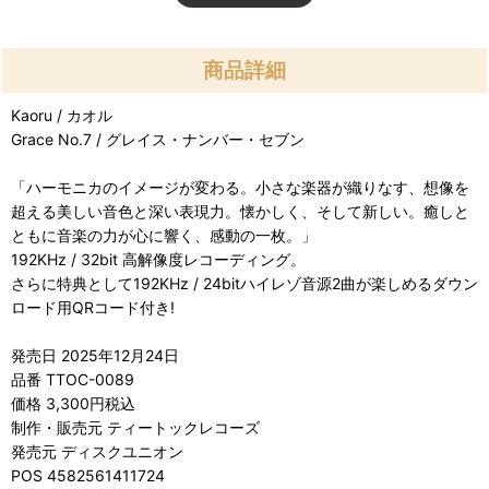
商品詳細
Kaoru / カオル
Grace No.7 / グレイス・ナンバー・セブン
「ハーモニカのイメージが変わる。小さな楽器が織りなす、想像を
超える美しい音色と深い表現力。懐かしく、そして新しい。癒しと
ともに音楽の力が心に響く、感動の一枚。」
192KHz / 32bit 高解像度レコーディング。
さらに特典として192KHz / 24bitハイレゾ音源2曲が楽しめるダウン
ロード用QRコード付き!
発売日 2025年12月24日
品番 TTOC-0089
価格 3,300円税込
制作・販売元 ティートックレコーズ
発売元 ディスクユニオン
POS 4582561411724