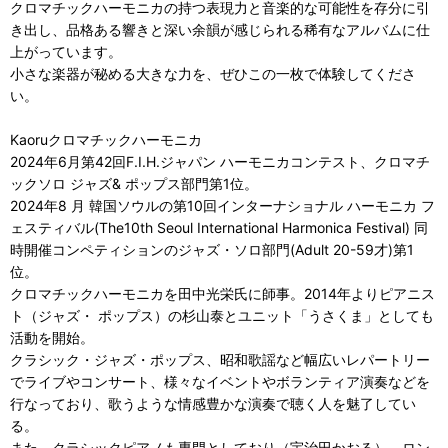
クロマチックハーモニカの持つ表現力と音楽的な可能性を存分に引
き出し、品格ある響きと深い余韻が感じられる稀有なアルバムに仕
上がっています。
小さな楽器が秘める大きな力を、ぜひこの一枚で体験してくださ
い。
Kaoruクロマチックハーモニカ
2024年6月第42回F.I.H.ジャパン ハーモニカコンテスト、クロマチ
ックソロ ジャズ& ポップス部門第1位。
2024年8 月 韓国ソウルの第10回インターナショナル ハーモニカ フ
ェスティバル(The10th Seoul International Harmonica Festival) 同
時開催コンペティションのジャズ・ソロ部門(Adult 20-59才)第1
位。
クロマチックハーモニカを田中光栄氏に師事。2014年よりピアニス
ト（ジャズ・ ポップス）の杉山泰とユニット「うさくま」としても
活動を開始。
クラシック・ジャズ・ポップス、昭和歌謡など幅広いレパートリー
でライブやコンサート、様々なイベントやボランティア演奏などを
行なっており、歌うような情感豊かな演奏で聴く人を魅了してい
る。
また、クラシックピアノも専門としており（宇治田かおる）、ロン