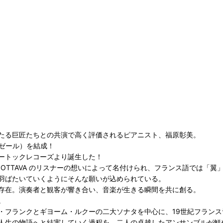
たる巨匠たちとの共演で高く評価されるピアニスト、福原彰美。
・ゼール）を結成！
ートックレコーズより誕生した！
オ OTTAVA のリスナーの想いによって名付けられ、フランス語では「翼
羽ばたいていくようにそんな願いが込められている。
存在。演奏者と観客が響き合い、音楽が生きる瞬間を共に創る。
。
・フランクとギヨーム・ルクーの二大ソナタを中心に、19世紀フラン
人生の物語へと結実していく過程を、二人の卓越したアンサンブルが鮮