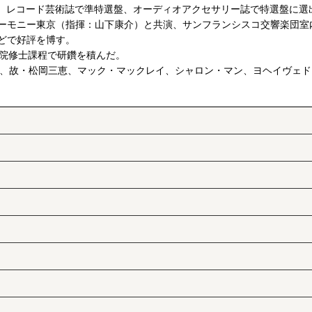
』は、レコード芸術誌で準特選盤、オーディオアクセサリー誌で特選盤に選
ーモニー東京（指揮：山下康介）と共演、サンフランシスコ交響楽団室
どで好評を博す。
楽院修士課程で研鑽を積んだ。
まきゑ、故・松岡三恵、マック・マックレイ、シャロン・マン、ヨヘイヴェ