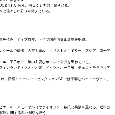
家の瑞々しい感性が切なくも力強く響き渡る。
ムに瑞々しい彩りを添えている。
鑽を積み、ディプロマ、ドイツ国家演奏家資格を取得。
コンクールで優勝、入賞を重ね、ソリストとして欧州、アジア、南米等
ール、王子ホール等の主要なホールで公演を重ねている。
フィンランド・クオピオ響、ドイツ・ホーフ響、チェコ・モラヴィア
採用され、日経ミュージックセレクションCDでは東響とベートーヴェン、
ピエール・アモイヤル（ヴァイオリン）各氏と共演を重ねる。近年は
曲解釈に関する深い洞察を培う。