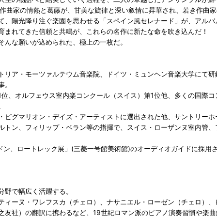
た作曲家の情熱と葛藤が、甘美な旋律と深い叙情に昇華され、若き作曲
て、陽光降り注ぐ楽園を思わせる「スペイン風セレナード」が、アルバ
育まれてきた信頼と共鳴が、これらの名作に新たな命を吹き込んだ！
そんな願いが込められた、極上の一枚だ。
トリア・モーツァルテウム音楽院、ドイツ・ミュンヘン音楽大学にて研
事。
1位、オルフェウス室内楽コンクール（スイス）第1位他、多くの国際
。
・ピグマリオン・デイズ・アーティストに選出された他、サントリーホ
ルトン、フィリップ・ベラン等の指揮で、スイス・ローザンヌ室内管、
21年「ルドン、ロートレック展」(三菱一号館美術館)のオーディオガイドに
分野で幅広く活躍する。
ティーヌ・ワレフスカ（チェロ）、ナサニエル・ローゼン（チェロ）、
之友社）の翻訳に携わるなど、19世紀ロマン派のピアノ演奏習慣や楽