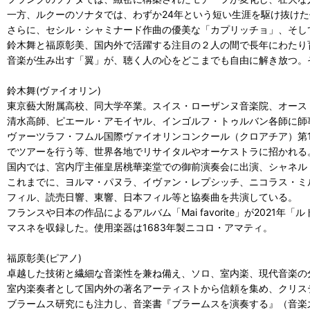
一方、ルクーのソナタでは、わずか24年という短い生涯を駆け抜け
さらに、セシル・シャミナード作曲の優美な「カプリッチョ」、そし
鈴木舞と福原彰美、国内外で活躍する注目の２人の間で長年にわたり
音楽が生み出す「翼」が、聴く人の心をどこまでも自由に解き放つ。
鈴木舞(ヴァイオリン)
東京藝大附属高校、同大学卒業。スイス・ローザンヌ音楽院、オース
清水高師、ピエール・アモイヤル、インゴルフ・トゥルバン各師に師
ヴァーツラフ・フムル国際ヴァイオリンコンクール（クロアチア）第
でツアーを行う等、世界各地でリサイタルやオーケストラに招かれる
国内では、宮内庁主催皇居桃華楽堂での御前演奏会に出演、シャネル
これまでに、ヨルマ・パヌラ、イヴァン・レプシッチ、ニコラス・ミ
フィル、読売日響、東響、日本フィル等と協奏曲を共演している。
フランスや日本の作品によるアルバム「Mai favorite」が20
マスネを収録した。使用楽器は1683年製ニコロ・アマティ。
福原彰美(ピアノ)
卓越した技術と繊細な音楽性を兼ね備え、ソロ、室内楽、現代音楽の
室内楽奏者として国内外の著名アーティストから信頼を集め、クリス
ブラームス研究にも注力し、音楽書『ブラームスを演奏する』（音楽