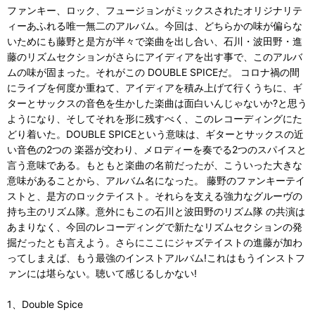
ファンキー、ロック、フュージョンがミックスされたオリジナリテ
ィーあふれる唯一無二のアルバム。今回は、どちらかの味が偏らな
いためにも藤野と是方が半々で楽曲を出し合い、石川・波田野・進
藤のリズムセクションがさらにアイディアを出す事で、このアルバ
ムの味が固まった。それがこの DOUBLE SPICEだ。 コロナ禍の間
にライブを何度か重ねて、アイディアを積み上げて行くうちに、ギ
ターとサックスの音色を生かした楽曲は面白いんじゃないか?と思う
ようになり、そしてそれを形に残すべく、このレコーディングにた
どり着いた。DOUBLE SPICEという意味は、ギターとサックスの近
い音色の2つの 楽器が交わり、メロディーを奏でる2つのスパイスと
言う意味である。もともと楽曲の名前だったが、こういった大きな
意味があることから、アルバム名になった。 藤野のファンキーテイ
ストと、是方のロックテイスト。それらを支える強力なグルーヴの
持ち主のリズム隊。意外にもこの石川と波田野のリズム隊 の共演は
あまりなく、今回のレコーディングで新たなリズムセクションの発
掘だったとも言えよう。さらにここにジャズテイストの進藤が加わ
ってしまえば、もう最強のインストアルバム!これはもうインストフ
ァンには堪らない。聴いて感じるしかない!
1、Double Spice