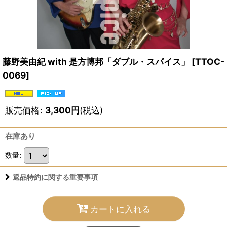
藤野美由紀 with 是方博邦「ダブル・スパイス」
[
TTOC-
0069
]
販売価格
:
3,300
円
(税込)
在庫あり
数量
:
返品特約に関する重要事項
カートに入れる