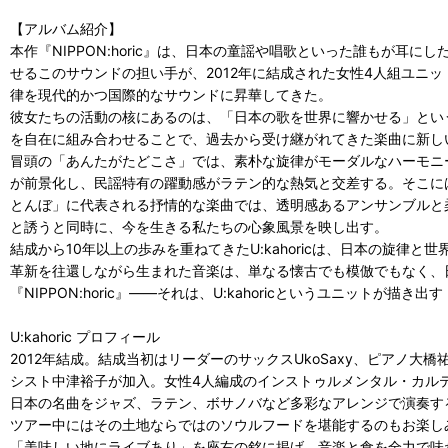
【アルバム紹介】
本作『NIPPON:horic』は、日本の童謡や唱歌といった誰もが
せるこのサウンドの担い手が、2012年に結成された女性4人組ユニット
律を現代的かつ国際的なサウンドに昇華してきた。
彼女たちの活動の核にあるのは、「日本の歌を世界に響かせる」とい
を自在に組み合わせることで、過去から受け継がれてきた楽曲に新し
冒頭の「あんたがたどこさ」では、素朴な旋律がモーダルなハーモニ
が前景化し、民謡特有の躍動感がラテン的な熱気と交差する。そこには、
とんぼ」に代表される抒情的な楽曲では、透明感あるアンサンブルと
と誘うと同時に、今を生きる私たちの心象風景を映し出す。
結成から10年以上の歩みを重ねてきたU:kahoricは、日本の旋律
革新を往還しながら生まれた音楽は、単なる懐古でも模倣でもなく、
『NIPPON:horic』――それは、U:kahoricというユニッ
U:kahoric プロフィール
2012年結成。結成当初はリーダーのサックスUkoSaxy、ピアノ大橋祐
シスト中津裕子が加入。女性4人編成のインストゥルメンタル・カル
日本の名曲をジャズ、ラテン、ボサノバなど多彩なアレンジで演奏す
ツアー中にはその土地ならではのソウルフードを堪能するのもお楽し
「美味しい地にライブあり」を座右の銘に掲げ、音楽と食を全力で味