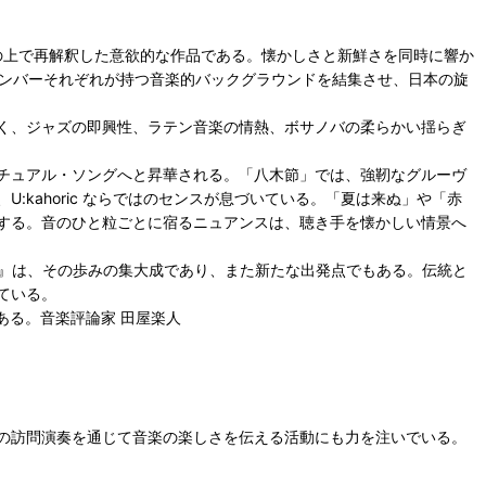
ズムの上で再解釈した意欲的な作品である。懐かしさと新鮮さを同時に響か
心に、メンバーそれぞれが持つ音楽的バックグラウンドを結集させ、日本の旋
く、ジャズの即興性、ラテン音楽の情熱、ボサノバの柔らかい揺らぎ
チュアル・ソングへと昇華される。「八木節」では、強靭なグルーヴ
kahoric ならではのセンスが息づいている。「夏は来ぬ」や「赤
する。音のひと粒ごとに宿るニュアンスは、聴き手を懐かしい情景へ
oric』は、その歩みの集大成であり、また新たな出発点でもある。伝統と
ている。
である。音楽評論家 田屋楽人
の訪問演奏を通じて音楽の楽しさを伝える活動にも力を注いでいる。