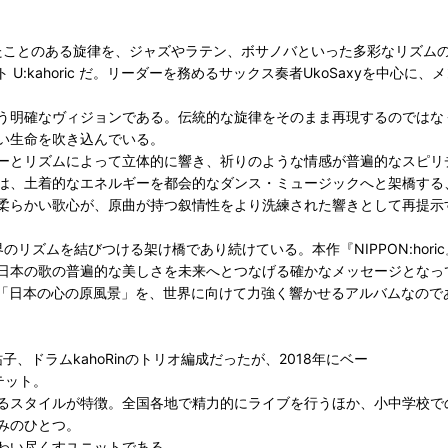
耳にしたことのある旋律を、ジャズやラテン、ボサノバといった多彩なリ
 U:kahoric だ。リーダーを務めるサックス奏者UkoSaxyを中
う明確なヴィジョンである。伝統的な旋律をそのまま再現するのではな
い生命を吹き込んでいる。
ーとリズムによって立体的に響き、祈りのような情感が普遍的なスピリ
土着的なエネルギーを都会的なダンス・ミュージックへと架橋する、U:
柔らかい歌心が、原曲が持つ叙情性をより洗練された響きとして再提示
と世界のリズムを結びつける架け橋であり続けている。本作『NIPPON:h
日本の歌の普遍的な美しさを未来へとつなげる確かなメッセージとなっ
トが描き出す「日本の心の原風景」を、世界に向けて力強く響かせるアルバムなの
子、ドラムkahoRinのトリオ編成だったが、2018年にベー
テット。
るスタイルが特徴。全国各地で精力的にライブを行うほか、小中学校で
みのひとつ。
わい尽くすユニットである。