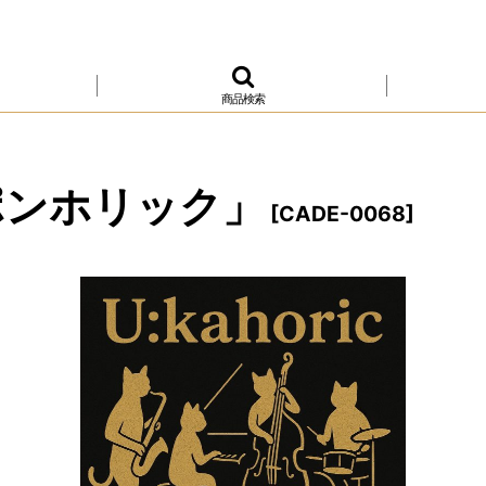
商品検索
ポンホリック」
[
CADE-0068
]