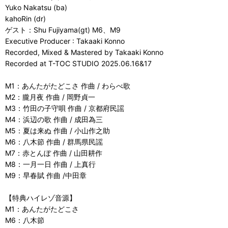
Yuko Nakatsu (ba)
kahoRin (dr)
ゲスト：Shu Fujiyama(gt) M6、M9
Executive Producer : Takaaki Konno
Recorded, Mixed & Mastered by Takaaki Konno
Recorded at T-TOC STUDIO 2025.06.16&17
M1：あんたがたどこさ 作曲 / わらべ歌
M2：朧月夜 作曲 / 岡野貞一
M3：竹田の子守唄 作曲 / 京都府民謡
M4：浜辺の歌 作曲 / 成田為三
M5：夏は来ぬ 作曲 / 小山作之助
M6：八木節 作曲 / 群馬県民謡
M7：赤とんぼ 作曲 / 山田耕作
M8：一月一日 作曲 / 上真行
M9：早春賦 作曲 /中田章
【特典ハイレゾ音源】
M1：あんたがたどこさ
M6：八木節