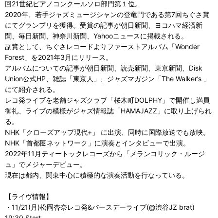
回21世紀ピアノコンクールソロ部門第１位。
2020年、若手ジャズミュージシャンの登竜門である第7回ちぐさ賞
にてグランプリを獲得。受賞の記事が朝日新聞、ヨコハマ経済新
聞、毎日新聞、神奈川新聞、Yahooニュースに掲載される。
副賞として、ちぐさレコードよりファーストアルバム「Wonder
Forest」を2021年3月にリリース。
アルバムについての記事が朝日新聞、読売新聞、東京新聞、Disk
Union公式HP、雑誌「東京人」、ジャズマガジン「The Walker’s 」
にて紹介される。
レコ発ライブを老舗ジャズクラブ「桜木町DOLPHY」で開催し満員
御礼、ライブの模様がジャズ情報誌「HAMAJAZZ」に取り上げられ
る。
NHK「クローズアップ現代+」 に出演、同時に国際放送でも放映。
NHK「首都圏ネットワーク」に演奏とインタビューで出演。
2022年11月ティートックレコーズから「メランコリック・ルージ
ュ」でメジャーデビュー。
現在は都内、関東中心に積極的な演奏活動を行なっている。
【ライヴ情報】
・11/21(月)松岡杏奈レコ発&バースデーライブ(@渋谷JZ brat)
19:30 Start