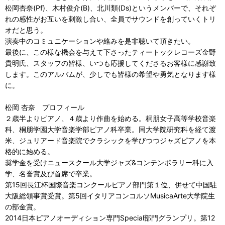
松岡杏奈(Pf)、木村俊介(B)、北川類(Ds)というメンバーで、それぞ
れの感性がお互いを刺激し合い、全員でサウンドを創っていくトリ
オだと思う。
演奏中のコミュニケーションや絡みを是非聴いて頂きたい。
最後に、この様な機会を与えて下さったティートックレコーズ金野
貴明氏、スタッフの皆様、いつも応援してくださるお客様に感謝致
します。このアルバムが、少しでも皆様の希望や勇気となります様
に。
松岡 杏奈 プロフィール
２歳半よりピアノ、４歳より作曲を始める。桐朋女子高等学校音楽
科、桐朋学園大学音楽学部ピアノ科卒業。同大学院研究科を経て渡
米、ジュリアード音楽院でクラシックを学びつつジャズピアノを本
格的に始める。
奨学金を受けニュースクール大学ジャズ&コンテンポラリー科に入
学、名誉賞及び首席で卒業。
第15回長江杯国際音楽コンクールピアノ部門第１位、併せて中国駐
大阪総領事賞受賞。第5回イタリアコンコルソMusicaArte大学院生
の部金賞。
2014日本ピアノオーディション専門Special部門グランプリ。第12