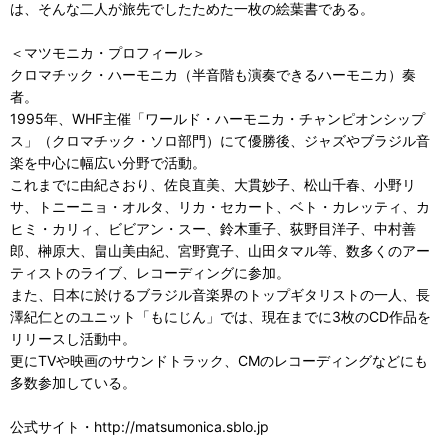
は、そんな二人が旅先でしたためた一枚の絵葉書である。
＜マツモニカ・プロフィール＞
クロマチック・ハーモニカ（半音階も演奏できるハーモニカ）奏
者。
1995年、WHF主催「ワールド・ハーモニカ・チャンピオンシップ
ス」（クロマチック・ソロ部門）にて優勝後、ジャズやブラジル音
楽を中心に幅広い分野で活動。
これまでに由紀さおり、佐良直美、大貫妙子、松山千春、小野リ
サ、トニーニョ・オルタ、リカ・セカート、ベト・カレッティ、カ
ヒミ・カリィ、ビビアン・スー、鈴木重子、荻野目洋子、中村善
郎、榊原大、畠山美由紀、宮野寛子、山田タマル等、数多くのアー
ティストのライブ、レコーディングに参加。
また、日本に於けるブラジル音楽界のトップギタリストの一人、長
澤紀仁とのユニット「もにじん」では、現在までに3枚のCD作品を
リリースし活動中。
更にTVや映画のサウンドトラック、CMのレコーディングなどにも
多数参加している。
公式サイト・http://matsumonica.sblo.jp