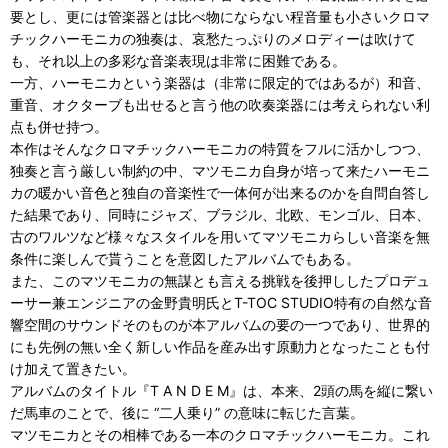
要とし、更には管楽器とは比べ物にならない程音量も小さいクロマ
チックハーモニカの独奏は、哀愁たっぷりのメロディーは吹けて
も、それ以上の多彩な音楽表現は非常に困難である。
一方、ハーモニカという楽器は（非常に限定的ではあるが）和音、
重音、オクターブも出せると言う他の吹奏楽器には考えられない利
点も併せ持つ。
本作はそんなクロマチックハーモニカの特質をフルに活かしつつ、
独奏と言う厳しい制約の中、マツモニカ自身が培って来たハーモニ
カの暖かい音色と独自の音楽性で一体何が出来るのかを自問自答し
た結果であり、同時にジャズ、ブラジル、北欧、モンゴル、日本、
古のワルツなど様々なスタイルを用いてマツモニカらしい音楽を無
条件に楽しんで貰うことを意図したアルバムでもある。
また、このマツモニカの無謀とも言える挑戦を後押ししたプロデュ
ーサー兼エンジニアの金野貴明氏とT-TOC STUDIO特有の自然な音
響空間のサウンドそのものが本アルバムの要の一つであり、世界的
にも先例の無い全く新しい作品を産み出す原動力となったことも付
け加えて置きたい。
アルバムのタイトル『T A N D E M』は、本来、2頭の馬を縦に繋い
だ馬車のことで、後に “二人乗り” の意味に転じた言葉。
マツモニカとその相棒である一本のクロマチックハーモニカ。これ