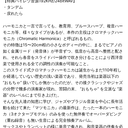
【特典ハイレゾ音源192KHz/24bitWAV】
・タンデム
・戻れたら
ハーモニカと一言で言っても、教育用、ブルースハープ、複音ハー
モニカ等、様々なタイプがあるが、本作の主役はクロマチックハー
モニカ（Chromatic Harmonica）と呼ばれるもの。
その特徴は15〜20cm程の小さなボディーの中に、まるでピアノの
如く金属リード（発音体）が半音ずつ、低音から高音へ整然と配さ
れ、それら各音をスライドバー操作で吹き分けることにより西洋音
楽で使用される全ての調性の演奏が可能なこと。
このスライド式クロマチックハーモニカは誕生からまだ110年程し
か経過していない歴史の浅い楽器であり、発売当初は楽器以下の
“おもちゃ” 扱いでしか無かったのだが、その後クラシックやジャズ
の分野で幾多の演奏家が現れ、苦闘の末、 “おもちゃ” を立派な “楽
器” のレベルにまで引き上げた。
そんな先人達の知恵に学び、ジャズやブラジル音楽を中心に長年活
動を続けて来た『マツモニカ』の最新作は、たった一本のハーモニ
カ（3オクターブモデル）のみを使った無伴奏でオーバーダビング
（重ね録音）も無い生音による完全独奏アルバム。
サックスやトランペットの様に単音で奏され、和音楽器の伴奏を必