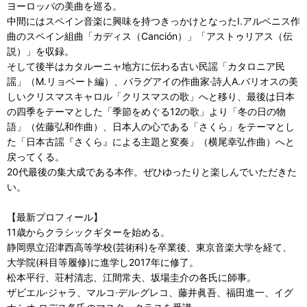
ヨーロッパの美曲を巡る。
中間にはスペイン音楽に興味を持つきっかけとなったI.アルベニス作
曲のスペイン組曲「カディス（Canción）」「アストゥリアス（伝
説）」を収録。
そして後半はカタルーニャ地方に伝わる古い民謡「カタロニア民
謡」（M.リョベート編）、パラグアイの作曲家·詩人A.バリオスの美
しいクリスマスキャロル「クリスマスの歌」へと移り、最後は日本
の四季をテーマとした「季節をめぐる12の歌」より「冬の日の物
語」（佐藤弘和作曲）、日本人の心である「さくら」をテーマとし
た「日本古謡『さくら』による主題と変奏」（横尾幸弘作曲）へと
戻ってくる。
20代最後の集大成である本作。ぜひゆったりと楽しんでいただきた
い。
【最新プロフィール】
11歳からクラシックギターを始める。
静岡県立沼津西高等学校(芸術科)を卒業後、東京音楽大学を経て、
大学院(科目等履修)に進学し2017年に修了。
松本平行、荘村清志、江間常夫、坂場圭介の各氏に師事。
ザビエル·ジャラ、マルコ·デル·グレコ、藤井眞吾、福田進一、イグ