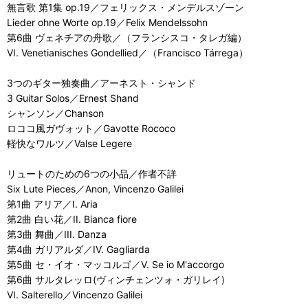
無言歌 第1集 op.19／フェリックス・メンデルスゾーン
Lieder ohne Worte op.19／Felix Mendelssohn
第6曲 ヴェネチアの舟歌／（フランシスコ・タレガ編）
VI. Venetianisches Gondellied／（Francisco Tárrega）
3つのギター独奏曲／アーネスト・シャンド
3 Guitar Solos／Ernest Shand
シャンソン／Chanson
ロココ風ガヴォット／Gavotte Rococo
軽快なワルツ／Valse Legere
リュートのための6つの小品／作者不詳
Six Lute Pieces／Anon, Vincenzo Galilei
第1曲 アリア／I. Aria
第2曲 白い花／II. Bianca fiore
第3曲 舞曲／III. Danza
第4曲 ガリアルダ／IV. Gagliarda
第5曲 セ・イオ・マッコルゴ／V. Se io M'accorgo
第6曲 サルタレッロ(ヴィンチェンツォ・ガリレイ)
VI. Salterello／Vincenzo Galilei