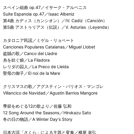
スペイン組曲 op.47／イサーク・アルベニス
Suite Espanola op.47／Isaac Albeniz
第4曲 カディス（カンシオン）／IV. Cadiz（Canción）
第5曲 アストゥリアス（伝説）／V. Asturias（Leyenda）
カタロニア民謡／ミゲル・リョベート
Canciones Populares Catalanas／Miguel Llobet
盗賊の歌／Canco del Lladre
糸を紡ぐ娘／La Filadora
レリダの囚人／La Preco de Lleida
聖母の御子／El noi de la Mare
クリスマスの歌／アグスティン・バリオス・マンゴレ
Villancico de Navidad／Agustin Barrios Mangore
季節をめぐる12の歌より／佐藤 弘和
12 Song Around the Seasons／Hirokazu Sato
冬の日の物語／A Winter Day's Story
日本古謡「さくら」による主題と変奏／横尾 幸弘