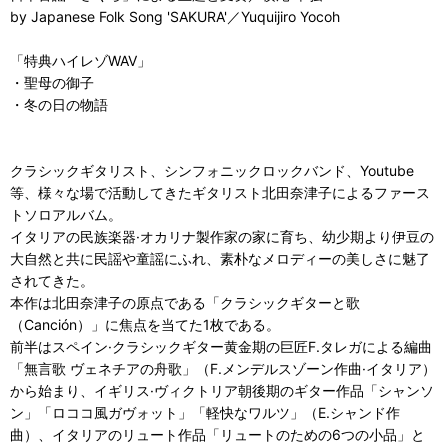
by Japanese Folk Song 'SAKURA'／Yuquijiro Yocoh
「特典ハイレゾWAV」
・聖母の御子
・冬の日の物語
クラシックギタリスト、シンフォニックロックバンド、Youtube
等、様々な場で活動してきたギタリスト北田奈津子によるファース
トソロアルバム。
イタリアの民族楽器·オカリナ製作家の家に育ち、幼少期より伊豆の
大自然と共に民謡や童謡にふれ、素朴なメロディーの美しさに魅了
されてきた。
本作は北田奈津子の原点である「クラシックギターと歌
（Canción）」に焦点を当てた1枚である。
前半はスペイン·クラシックギター黄金期の巨匠F.タレガによる編曲
「無言歌 ヴェネチアの舟歌」（F.メンデルスゾーン作曲·イタリア）
から始まり、イギリス·ヴィクトリア朝後期のギター作品「シャンソ
ン」「ロココ風ガヴォット」「軽快なワルツ」（E.シャンド作
曲）、イタリアのリュート作品「リュートのための6つの小品」と