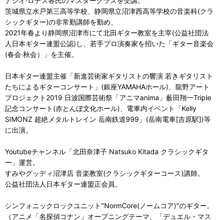
ナシオ·ロデス各氏のマスタークラスを受講。
茨城県立水戸第三高等学校、静岡県立沼津西高等学校の音楽科(クラ
シックギター)の非常勤講師を勤め、
2021年春より静岡県沼津市にて北田ギター教室を主宰(公益社団法
人日本ギター連盟公認)し、若手プロ演奏家を招いた「ギター音楽会
(春会·秋会）」を主催。
日本ギター連盟主催「新進芸術家ギタリストの響演 若きギタリスト
たちによるギターコンサート」(銀座YAMAHAホール)、龍野アート
プロジェクト2019 日波国際芸術祭「アニマanima」薮田翔一Triple
記念コンサート(赤とんぼ文化ホール)、電車内イベント「Kelly
SIMONZ 超絶メタルトレイン 岳南鉄道999」(岳南電車[吉原駅])等
に出演。
Youtubeチャンネル「北田奈津子 Natsuko Kitada クラシックギタ
ー」運営。
すみやグッディ沼津店 音楽教室(クラシックギターコース)講師。
公益社団法人日本ギター連盟正会員。
シンフォニックロックユニット"NormCore(ノームコア)"のギター。
（アニメ「名探偵コナン」オープニングテーマ、「デュエル・マス