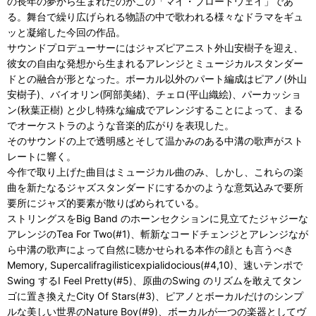
の長年の夢から生まれたのがこの「マイ・ブロードウェイ」であ
る。舞台で繰り広げられる物語の中で歌われる様々なドラマをギュ
ッと凝縮した今回の作品。
サウンドプロデューサーにはジャズピアニスト外山安樹子を迎え、
彼女の自由な発想から生まれるアレンジとミュージカルスタンダー
ドとの融合が形となった。ボーカル以外のパート編成はピアノ(外山
安樹子)、バイオリン(阿部美緒)、チェロ(平山織絵)、パーカッショ
ン(秋葉正樹) と少し特殊な編成でアレンジすることによって、まる
でオーケストラのような音楽的広がりを表現した。
そのサウンドの上で透明感とそして温かみのある中溝の歌声がスト
レートに響く。
今作で取り上げた曲目はミュージカル曲のみ、しかし、これらの楽
曲を新たなるジャズスタンダードにするかのような意気込みで要所
要所にジャズ的要素が散りばめられている。
ストリングスをBig Band のホーンセクションに見立てたジャジーな
アレンジのTea For Two(#1)、斬新なコードチェンジとアレンジなが
ら中溝の歌声によって自然に聴かせられる本作の顔とも言うべき
Memory, Supercalifragilisticexpialidocious(#4,10)、速いテンポで
Swing するI Feel Pretty(#5)、原曲のSwing のリズムを敢えてタン
ゴに置き換えたCity Of Stars(#3)、ピアノとボーカルだけのシンプ
ルな美しい世界のNature Boy(#9)、ボーカルが一つの楽器としてヴ