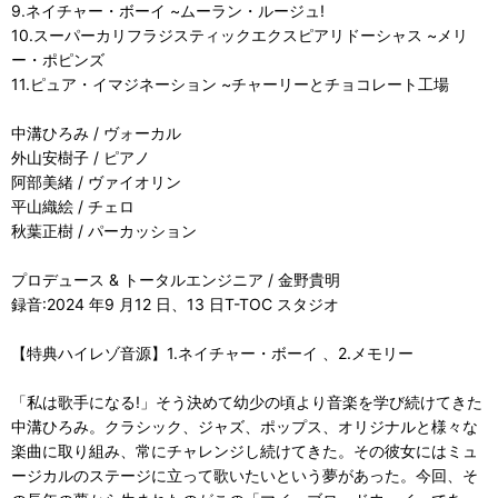
9.ネイチャー・ボーイ ~ムーラン・ルージュ!
10.スーパーカリフラジスティックエクスピアリドーシャス ~メリ
ー・ポピンズ
11.ピュア・イマジネーション ~チャーリーとチョコレート工場
中溝ひろみ / ヴォーカル
外山安樹子 / ピアノ
阿部美緒 / ヴァイオリン
平山織絵 / チェロ
秋葉正樹 / パーカッション
プロデュース & トータルエンジニア / 金野貴明
録音:2024 年9 月12 日、13 日T-TOC スタジオ
【特典ハイレゾ音源】1.ネイチャー・ボーイ 、2.メモリー
「私は歌手になる!」そう決めて幼少の頃より音楽を学び続けてきた
中溝ひろみ。クラシック、ジャズ、ポップス、オリジナルと様々な
楽曲に取り組み、常にチャレンジし続けてきた。その彼女にはミュ
ージカルのステージに立って歌いたいという夢があった。今回、そ