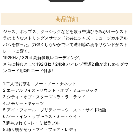
商品詳細
ジャズ、ポップス、クラシックなどを歌う中溝ひろみがオーケスト
ラのようなストリングスサウンドと共にジャズ・ミュージカルアル
バムを作った。力強くしなやかでいて透明感のあるサウンドがスト
レートに響く。
192KHz / 32bit 高解像度レコーディング。
さらに特典として192KHz / 24bit ハイレゾ音源2 曲が楽しめるダウ
ンロード用QR コード付き!
1.二人でお茶を ~ノー・ノー・ナネット
2.エーデルワイス ~サウンド・オブ・ミュージック
3.シティ・オブ・スターズ ~ラ・ラ・ランド
4.メモリー ~キャッツ
5.アイ・フィール・プリティー ~ウエスト・サイド物語
6.ソー・イン・ラブ ~キス・ミー・ケイト
7.夢やぶれて ~レ・ミゼラブル
8.踊り明かそう ~マイ・フェア・レディ