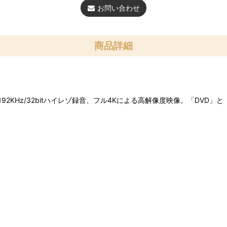
お問い合わせ
商品詳細
KHz/32bitハイレゾ録音、フル4Kによる高解像度映像。「DVD」