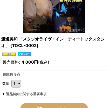
渡邊美和 「スタジオライヴ・イン・ティートックスタジ
オ」
[
TOCL-0002
]
販売価格
:
4,000
円
(税込)
在庫数 9点
数量
:
返品特約に関する重要事項