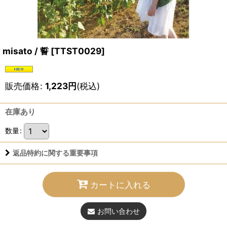
misato / 誓
[
TTST0029
]
販売価格
:
1,223
円
(税込)
在庫あり
数量
:
返品特約に関する重要事項
カートに入れる
お問い合わせ