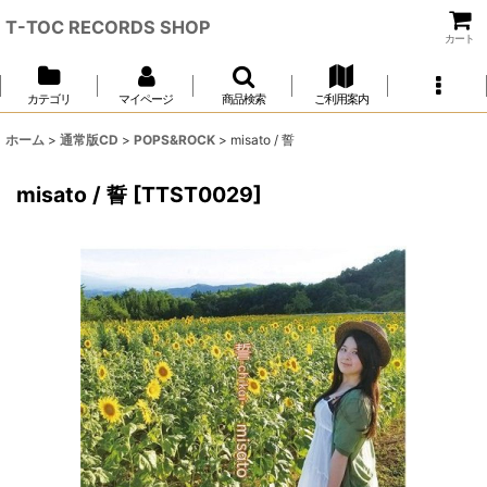
T-TOC RECORDS SHOP
カート
カテゴリ
マイページ
商品検索
ご利用案内
ホーム
>
通常版CD
>
POPS&ROCK
>
misato / 誓
misato / 誓
[
TTST0029
]