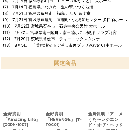
(6) 7月14日 福島県郡山市：ミューカルがくと館 大ホール
(7) 7月14日 福島県いわき市：道の駅よつくら港
(8) 7月21日 福島県福島市：福島テルサ 音楽室
(9) 7月21日 宮城県亘理町：亘理町中央児童センター 多目的ホール
(10) 7月22日 宮城県石巻市：石巻中央公民館 大ホール
(11) 7月22日 宮城県南三陸町：南三陸ホテル観洋 クラブ龍宮
(12) 7月29日 茨城県常総市：ティートックスタジオ
(13) 8月5日 千葉県浦安市：浦安市民プラザwave101中ホール
関連商品
金野貴明
金野貴明
金野貴明「アニメ
「Amazing Life」
「REVENGE」
うた〜レジエン
[
T-
[
XQDN-1007
]
TOC01
]
ド・オヴ・ヘッド