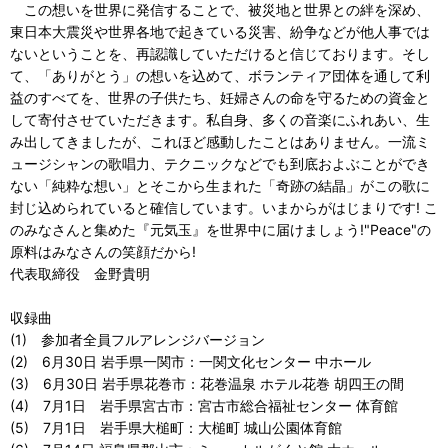
この想いを世界に発信することで、被災地と世界との絆を深め、
東日本大震災や世界各地で起きている災害、紛争などが他人事では
ないということを、再認識していただけると信じております。そし
て、「ありがとう」の想いを込めて、ボランティア団体を通して利
益のすべてを、世界の子供たち、妊婦さんの命を守るための資金と
して寄付させていただきます。私自身、多くの音楽にふれあい、生
み出してきましたが、これほど感動したことはありません。一流ミ
ュージシャンの歌唱力、テクニックなどでも到底およぶことができ
ない「純粋な想い」とそこから生まれた「奇跡の結晶」がこの歌に
封じ込められていると確信しています。いまからがはじまりです! こ
のみなさんと集めた『元気玉』を世界中に届けましょう!"Peace"の
原料はみなさんの笑顔だから!
代表取締役 金野貴明
収録曲
(1) 参加者全員フルアレンジバージョン
(2) 6月30日 岩手県一関市：一関文化センター 中ホール
(3) 6月30日 岩手県花巻市：花巻温泉 ホテル花巻 胡四王の間
(4) 7月1日 岩手県宮古市：宮古市総合福祉センター 体育館
(5) 7月1日 岩手県大槌町：大槌町 城山公園体育館