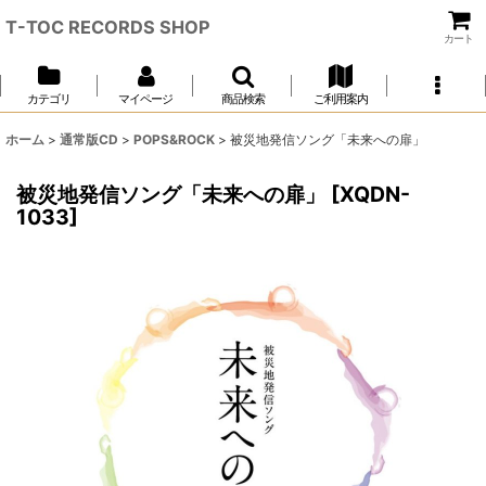
T-TOC RECORDS SHOP
カート
カテゴリ
マイページ
商品検索
ご利用案内
ホーム
>
通常版CD
>
POPS&ROCK
>
被災地発信ソング「未来への扉」
被災地発信ソング「未来への扉」
[
XQDN-
1033
]