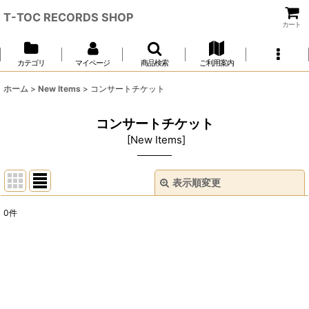
T-TOC RECORDS SHOP
カート
カテゴリ
マイページ
商品検索
ご利用案内
ホーム
>
New Items
>
コンサートチケット
コンサートチケット
[
New Items
]
表示順変更
閉じる
0
件
表示数
:
並び順
:
絞り込む