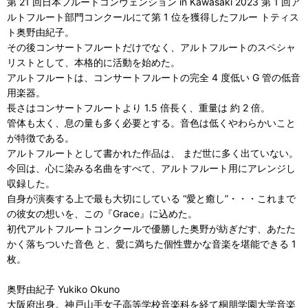
第 21 回日本フルートコンヴェンション in Kawasaki 2023 第 1 回ア
ルトフルート部門コンクールにて第 1 位を獲得したフルー トティス
ト奥野由紀子。
その後コンサートフルートだけでなく、アルトフルートのスペシャ
リストとして、本格的に活動を始めた。
アルトフルートは、コンサートフルートの完全 4 度低い G 管の低音
用楽器。
長さはコンサートフルートより 1.5 倍長く、重量は 約 2 倍。
管体も太く、息の量も多く必要とする。音色は低くやわらかいこと
が特徴である。
アルトフルートとして書かれた作品は、 まだ世に多く出ていない。
今回は、心に染みる名曲をすべて、アルトフルート用にアレンジし
収録した。
自身が演奏する上で最も大切にしている “愛と癒し”・・・これまで
の彼女の想いを、この『Grace』に込めた。
初代アルトフルートコンクールで優勝した奥野が紡ぎだす、あたた
かく落ちついた音色 と、愛に満ちた個性豊かな音楽を堪能できる 1
枚。
奥野由紀子 Yukiko Okuno
大阪府出身。神戸山手女子高等学校音楽科を経て桐朋学園大学音楽