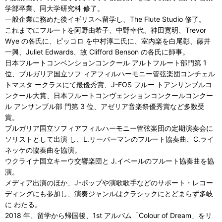
学部卒業、同大学研究科 修了。
一般企業に務めた後イギリスへ留学し、The Flute Studio 修了。
これまでにフルートを阿野由希子、中野幸代、神田寛明、Trevor
Wye の各氏に、ピッコロ を中村淳二氏に、室内楽を白尾彰、藤井
一興、Juliet Edwards、故 Clifford Benson の各氏に師事。
日本フルートコンベンションコンクール アルトフルート部門第 1
位、ブルガリア国立ソフ ィアフィルハーモニー管弦楽団コンチェル
トマスタ ークラスにて最優秀賞、J-FOS フルー トアンサンブルコ
ンクール大賞、日本フルートコンヴェンションコンクールコンクー
ル アンサンブル部 門第 3 位、アゼリア音楽祭優秀賞など多数受
賞。
ブルガリア国立ソフィアフィルハーモニー管弦楽団の定期演奏会に
ソリストとして出演 し、L.リーバーマンのフルート協奏曲、C.ライ
ネッケの協奏曲を協演。
ウクライナ国立キーウ交響楽団と J.イベールのフルート協奏曲を協
演。
メディア出演のほか、J-ポップや演歌歌手などのサポート・レコー
ディングにも参加し、演奏ジャンルはクラシックにとどまらず多岐
に わたる。
2018 年、留学から帰国後、1st アルバム「Colour of Dream」をリ