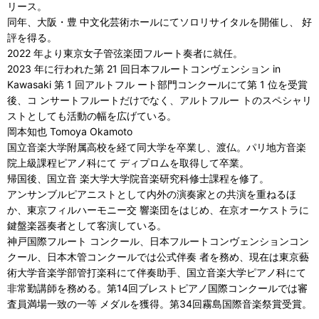
リース。
同年、大阪・豊 中文化芸術ホールにてソロリサイタルを開催し、 好
評を得る。
2022 年より東京女子管弦楽団フルート奏者に就任。
2023 年に行われた第 21 回日本フルートコンヴェンション in
Kawasaki 第 1 回アルトフル ート部門コンクールにて第 1 位を受賞
後、コ ンサートフルートだけでなく、アルトフルー トのスペシャリ
ストとしても活動の幅を広げている。
岡本知也 Tomoya Okamoto
国立音楽大学附属高校を経て同大学を卒業し、渡仏。パリ地方音楽
院上級課程ピアノ科にて ディプロムを取得して卒業。
帰国後、国立音 楽大学大学院音楽研究科修士課程を修了。
アンサンブルピアニストとして内外の演奏家との共演を重ねるほ
か、東京フィルハーモニー交 響楽団をはじめ、在京オーケストラに
鍵盤楽器奏者として客演している。
神戸国際フルート コンクール、日本フルートコンヴェンションコン
クール、日本木管コンクールでは公式伴奏 者を務め、現在は東京藝
術大学音楽学部管打楽科にて伴奏助手、国立音楽大学ピアノ科にて
非常勤講師を務める。第14回ブレストピアノ国際コンクールでは審
査員満場一致の一等 メダルを獲得。第34回霧島国際音楽祭賞受賞。