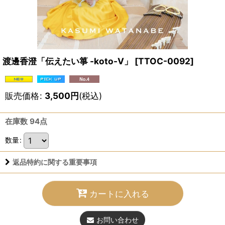
渡邊香澄「伝えたい箏 -koto-V」
[
TTOC-0092
]
販売価格
:
3,500
円
(税込)
在庫数 94点
数量
:
返品特約に関する重要事項
カートに入れる
お問い合わせ