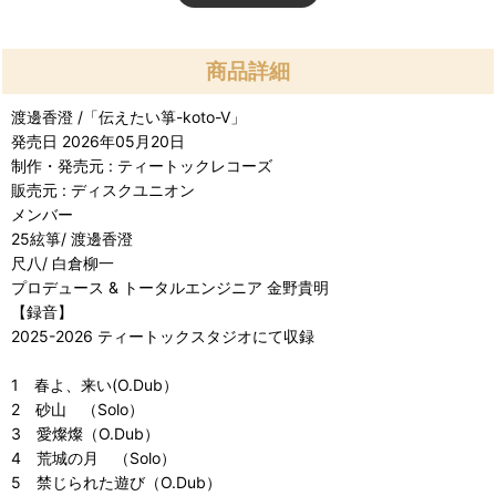
商品詳細
渡邊香澄 /「伝えたい箏-koto-V」
発売日 2026年05月20日
制作・発売元 : ティートックレコーズ
販売元 : ディスクユニオン
メンバー
25絃箏/ 渡邊香澄
尺八/ 白倉柳一
プロデュース & トータルエンジニア 金野貴明
【録音】
2025-2026 ティートックスタジオにて収録
1 春よ、来い(O.Dub）
2 砂山 （Solo）
3 愛燦燦（O.Dub）
4 荒城の月 （Solo）
5 禁じられた遊び（O.Dub）