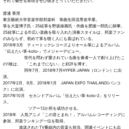
ぞれで魅せる表現をぜひ聴きとっていただきたい。
渡邊 香澄
東京藝術大学音楽学部邦楽科 箏曲生田流専攻卒業。
箏を大畠博子氏・25絃箏を野坂操壽氏・作曲を肥後一郎氏に師事。
25絃箏による巾広い楽曲を取り入れた演奏スタイルは、邦楽ファン
のみならず、初めて箏を聴く人にも喜ばれている。
2016年3月 ティートックレコーズよりオール箏によるアルバム
「伝えたい箏-koto-」でメジャーデビュー。
世代を問わず愛されている曲を奏者一人で創り上げたこ
の1枚は、 「これまでにない」と好評を博す。
同年7月、2018年7月HYPER JAPAN（ロンドン）に出
演。
2017年2月、9月、2018年1月 JAPAN EXPO THAILAND(バンコ
ク）に出演。
2017年10月 セカンドアルバム「伝えたい箏-koto-2」をリリー
ス。
ツアー12か所を成功させる。
2018年 人気アニメ「この音とまれ！」アルバムレコーディングに
参加、邦楽ランキング一位を取得。
放送されたTV番組内の音楽も担当、関連イベントにも出