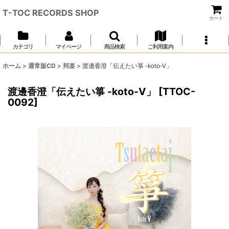
T-TOC RECORDS SHOP
カート
カテゴリ
マイページ
商品検索
ご利用案内
ホーム
>
通常版CD
>
邦楽
>
渡邊香澄「伝えたい箏 -koto-V」
渡邊香澄「伝えたい箏 -koto-V」
[
TTOC-
0092
]