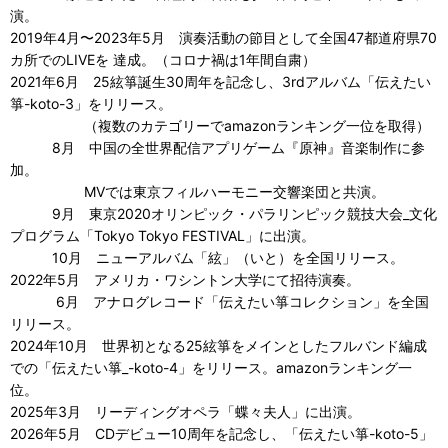
演。
2019年4月〜2023年5月 演奏活動の節目として全国47都道府県70
カ所でのLIVEを 達成。（コロナ禍は1年間自粛）
2021年6月 25絃箏誕生30周年を記念し、3rdアルバム「伝えたい
箏-koto-3」をリリース。
（複数のカテゴリーでamazonランキング一位を取得）
8月 中国の全世界配信アプリゲーム『原神』音楽制作に参
加。
MVでは東京フィルハーモニー交響楽団と共演。
9月 東京2020オリンピック・パラリンピック競技大会_文化
プログラム「Tokyo Tokyo FESTIVAL」に出演。
10月 ニューアルバム「絃」（いと）を全国リリース。
2022年5月 アメリカ・ワシントン大学にて招待演奏。
6月 アナログレコード「伝えたい箏コレクション」を全国
リリース。
2024年10月 世界初となる25絃箏をメインとしたフルバンド編成
での「伝えたい箏_-koto-4」をリリース。amazonランキング一
位。
2025年3月 リーディングオペラ「蝶々夫人」に出演。
2026年5月 CDデビュー10周年を記念し、「伝えたい箏-koto-5」