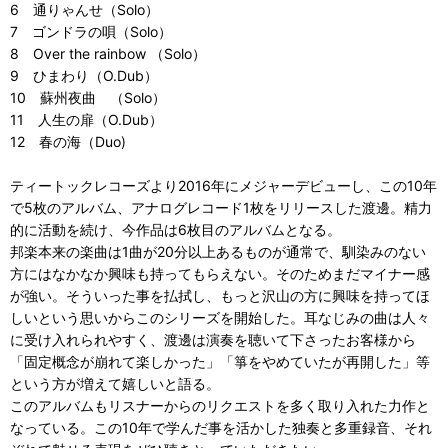
6 通りゃんせ（Solo）
7 ゴンドラの唄（Solo）
8 Over the rainbow （Solo）
9 ひまわり（O.Dub）
10 蘇州夜曲 （Solo）
11 人生の扉（O.Dub）
12 春の海（Duo)
ティートックレコーズより2016年にメジャーデビューし、この10年
で5枚のアルバム、アナログレコード1枚をリリースした渡邊。精力
的に活動を続け、今作品は6枚目のアルバムとなる。
邦楽本来の楽曲は1曲が20分以上あるものが通常で、馴染みのない
方にはなかなか興味も持ってもらえない。そのためまだマイナー感
が強い。そういった事を払拭し、もっと沢山の方に興味を持ってほ
しいという思いからこのシリーズを開始した。耳なじみの曲は人々
に受け入れられやすく、渡邊は演奏を聴いて下さったお客様から
「固定概念が崩れて楽しかった」「箏をやめていたが再開した」等
という方が増えて嬉しいと語る。
このアルバムもリスナーからのリクエストを多く取り入れた力作と
なっている。この10年で学んだ事を活かした独奏と多重録音、それ