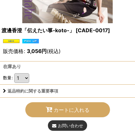
渡邊香澄「伝えたい箏-koto-」
[
CADE-0017
]
販売価格
:
3,056
円
(税込)
在庫あり
数量
:
返品特約に関する重要事項
カートに入れる
お問い合わせ