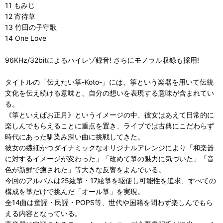
11 もみじ
12 宵待草
13 竹田の子守歌
14 One Love
96KHz/32bitによるハイレゾ録音! さらにモノラル収録も採用!
タイトルの「伝えたい箏-Koto-」には、箏という楽器を用いて伝統
文化を伝え続ける意味と、自分の想いを表現する意味が含まれてい
る。
《箏といえばお正月》というイメージの中、彼女はあえて日常的に
楽しんでもらえることに重点を置き、ライブでは古典にこだわらず
時代にあった馴染み深い曲に挑戦してきた。
彼女の繊細かつダイナミックなオリジナルアレンジにより「和楽器
に対するイメージが変わった」「改めて箏の魅力に気づいた」「音
色が新鮮で癒された」等大きな反響をよんでいる。
今回のアルバムは25絃箏・17絃箏を駆使し可能性を追求、すべての
構成を箏だけで挑んだ「オール箏」を実現。
全14曲は童謡・民謡・POPS等、世代や国籍を問わず楽しんでもら
える内容となっている。