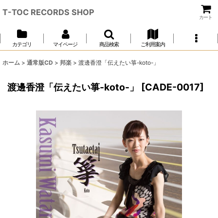
T-TOC RECORDS SHOP
カート
カテゴリ
マイページ
商品検索
ご利用案内
ホーム
>
通常版CD
>
邦楽
>
渡邊香澄「伝えたい箏-koto-」
渡邊香澄「伝えたい箏-koto-」
[
CADE-0017
]