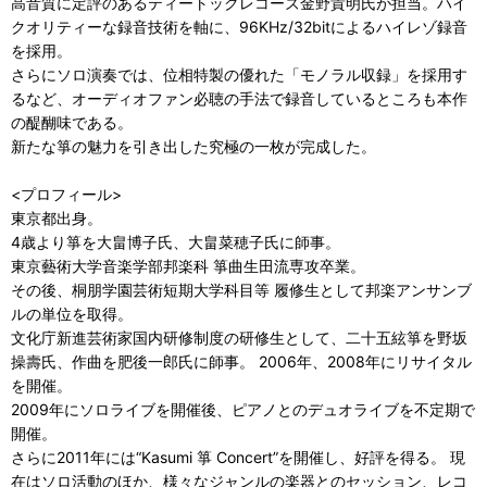
高音質に定評のあるティートックレコーズ金野貴明氏が担当。ハイ
クオリティーな録音技術を軸に、96KHz/32bitによるハイレゾ録音
を採用。
さらにソロ演奏では、位相特製の優れた「モノラル収録」を採用す
るなど、オーディオファン必聴の手法で録音しているところも本作
の醍醐味である。
新たな箏の魅力を引き出した究極の一枚が完成した。
<プロフィール>
東京都出身。
4歳より箏を大畠博子氏、大畠菜穂子氏に師事。
東京藝術大学音楽学部邦楽科 箏曲生田流専攻卒業。
その後、桐朋学園芸術短期大学科目等 履修生として邦楽アンサンブ
ルの単位を取得。
文化庁新進芸術家国内研修制度の研修生として、二十五絃箏を野坂
操壽氏、作曲を肥後一郎氏に師事。 2006年、2008年にリサイタル
を開催。
2009年にソロライブを開催後、ピアノとのデュオライブを不定期で
開催。
さらに2011年には“Kasumi 箏 Concert”を開催し、好評を得る。 現
在はソロ活動のほか、様々なジャンルの楽器とのセッション、レコ