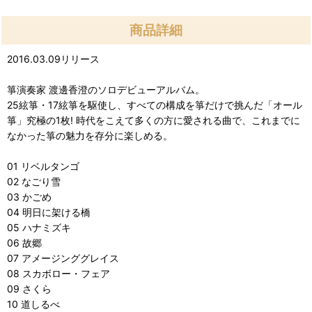
商品詳細
2016.03.09リリース
箏演奏家 渡邊香澄のソロデビューアルバム。
25絃箏・17絃箏を駆使し、すべての構成を箏だけで挑んだ「オール
箏」究極の1枚! 時代をこえて多くの方に愛される曲で、これまでに
なかった箏の魅力を存分に楽しめる。
01 リベルタンゴ
02 なごり雪
03 かごめ
04 明日に架ける橋
05 ハナミズキ
06 故郷
07 アメージンググレイス
08 スカボロー・フェア
09 さくら
10 道しるべ