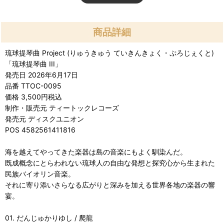
商品詳細
琉球提琴曲 Project (りゅうきゅう ていきんきょく・ぷろじぇくと)
「琉球提琴曲 III」
発売日 2026年6月17日
品番 TTOC-0095
価格 3,500円税込
制作・販売元 ティートックレコーズ
発売元 ディスクユニオン
POS 4582561411816
海を越えてやってきた楽器は島の音楽にもよく馴染んだ。
既成概念にとらわれない琉球人の自由な発想と探究心から生まれた
民族バイオリン音楽。
それに寄り添いさらなる広がりと深みを加える世界各地の楽器の響
宴。
01. だんじゅかりゆし / 爬龍