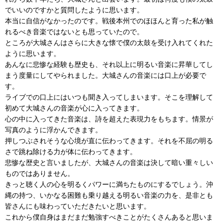
でいいのですかと質問したように思います。
本当に自信がなかったのです。戦後本州でのほほんと育った私が触
れるべき音楽ではないとも思っていたので。
ところが大城さんはさらに大きな懐で僕の太鼓を受け入れてくれた
ように思います。
あんなに悲惨な経験も歴史も、それ以上に明るい音楽に昇華してし
まう度量にしてやられました。大城さんの音楽には口上が必要で
す。
ライブでの口上にはいつも聞き入ってしまいます。そこを理解して
初めて大城さんの音楽が心に入ってきます。
心の中に入ってきた音楽は、詩を超えた表現力をもちます。情景が
写真のように浮かんできます。
押しつぶされそうな心境が直に伝わってきます。それを不屈の明る
さで跳ね除ける力が体に伝わってきます。
悲惨な歴史と言いましたが、大城さんの音楽は決して暗い重々しい
ものではありません。
きっと聴く人の心を明るくパワーに満ちたものにするでしょう。沖
縄の持つ、いかなる困難も乗り越える明るい音楽の力を、是非とも
皆さんにも味わっていただきたいと思います。
これから僕自身はまだまだ勉強すべきことがたくさんあると思いま