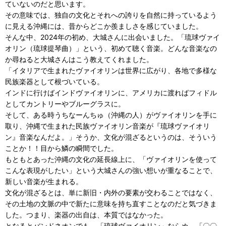
ていないのだと思います。
その意味では、独自の文化とそれへの誇りを自然に持っているよう
に見える沖縄には、昔からどこか羨ましさを感じていました。
そんな中、2024年の初め、大城さんに出会いました。「琉球ヴァイ
オリン（琉球提琴曲）」という、初めて聴く音楽。どんな音楽なの
か尋ねると大城さんはこう教えてくれました。
「イタリアで生まれたヴァイオリンは世界に広がり、各地で多様な
民族楽器として根づいている。
インドに行けばインドヴァイオリンに、アメリカに渡ればフィドル
としてカントリーやブルーグラスに。
そして、ある時うちなーんちゅ（沖縄の人）がヴァイオリンを手に
取り、沖縄で生まれた民族ヴァイオリン音楽が『琉球ヴァイオリ
ン』音楽なんだよ。」そうか、文化が混ざるというのは、そういう
ことか！！目から鱗の瞬間でした。
もともとあった沖縄の文化の延長線上に、「ヴァイオリンを使って
こんな表現がしたい」という大城さんの強い想いが重なることで、
新しい音楽が生まれる。
文化が混ざるとは、単に新旧・内外の要素が交わることではなく、
その土地の文脈の中で新たに意味を持ち直すことなのだと気づきま
した。つまり、楽器の出自は、本質ではなかった。
となるとバンドネオンでも、「琉球ヴァイオリン」ならぬ、「〇〇