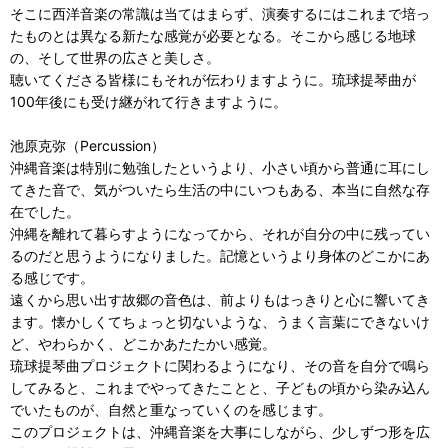
そこに西洋音楽の常識は当てはまらず、演奏するにはこれまで培っ
たものとは異なる新たな感覚が必要となる。そこから感じる地球
の、そして世界の広さと美しさ。
聴いてくださる皆様にもそれが伝わりますように。琉球提琴曲が
100年後にも受け継がれて行きますように。
池原克弥（Percussion）
沖縄音楽は特別に勉強したというより、小さい頃から普通に耳にし
てきた音で、気がついたら生活の中にいつもある、本当に自然な存
在でした。
沖縄を離れて暮らすようになってから、それが自分の中に残ってい
るのだと思うようになりました。記憶というより身体のどこかにあ
る感じです。
遠くから思い出す故郷の音色は、前よりもはっきりと心に響いてき
ます。懐かしくてちょっと切ないような、うまく言葉にできないけ
ど、やわらかく、どこかあたたかい感覚。
琉球提琴曲プロジェクトに関わるようになり、その音を自分で鳴ら
してみると、これまでやってきたことと、子どもの頃から染み込ん
でいたものが、自然と重なっていくのを感じます。
このプロジェクトは、沖縄音楽を大事にしながら、少しずつ形を広