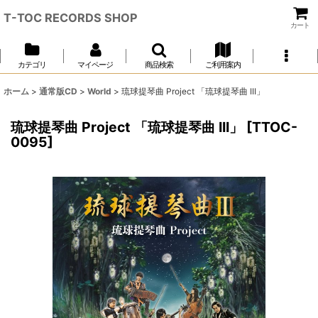
T-TOC RECORDS SHOP
カート
カテゴリ
マイページ
商品検索
ご利用案内
ホーム
>
通常版CD
>
World
>
琉球提琴曲 Project 「琉球提琴曲 III」
琉球提琴曲 Project 「琉球提琴曲 III」
[
TTOC-
0095
]