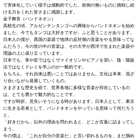
て実体化していく様子は感動的でした。前例の無いものに挑戦し続
ける力をくれた皆さまに感謝します。
金子舞音（バンドネオン）
高校生の頃、アルゼンチンタンゴへの興味からバンドネオンを始め
ました。今でもタンゴは大好きですが、ふと思うことがあります。
日本人の僕が、異国の楽器で地球の反対側の音楽をやる意味ってな
んだろう。今の世の中の音楽は、その大半が西洋で生まれた楽器や
理論の上に成り立っています。
日本でも、箏や笙ではなくヴァイオリンやピアノを習い、陰・陽旋
法ではなくドレミを学ぶのが一般的です。
もちろん、それ自体は悪いことではありません。文化は本来、混ざ
り合いながら発展していくもの。
さまざまな歴史を経て、世界各地に多様な音楽が存在しているの
は、とても豊かで魅力的なことです。
ですが時折、見失いそうになる時があります。日本人として、東京
に生きる若者として、バンドネオンをやっている意味って何だろう
と。
「好きだから」以外の理由を問われると、どこか言葉に詰まってし
まう。
今の僕は、「これが自分の音楽だ」と言い切れるものを、まだ掴め