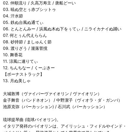
02. 仲順流り / 久高万寿主 / 唐船どーい
03. 暁ぬ空とぅ赤プシットゥ
04. 汗水節
05. 鉄ぬ台風ぬ通てぃ
06. とんとんみー / 浜風ぬ木ぬ下をぅてぃ / ニライカナイぬ踊い
07. 何とぅん代えららん
08. 砂持節 / ましゅんく節
09. 渡りざう / 瀧落菅撹
10. 舞香花
11. 涼風に連りてぃ
12. ちんちなー / くーぶきー
【ボーナストラック】
13. 月ぬ美しゃ
大城敦博（ヴァイパーヴァイオリン / ヴァイオリン）
金子舞音（バンドネオン） / 中野潔子（ヴィオラ・ダ・ガンバ）
池原克弥（パーカッション) / 石川武（パーカッション）
琉球提琴曲 (琉球バイオリン)。
イタリア発祥のバイオリンは、アイリッシュ・フィドルやインド・