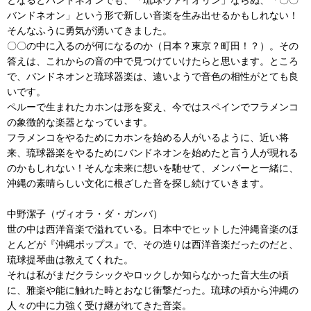
バンドネオン」という形で新しい音楽を生み出せるかもしれない！
そんなふうに勇気が湧いてきました。
〇〇の中に入るのが何になるのか（日本？東京？町田！？）。その
答えは、これからの音の中で見つけていけたらと思います。ところ
で、バンドネオンと琉球器楽は、遠いようで音色の相性がとても良
いです。
ペルーで生まれたカホンは形を変え、今ではスペインでフラメンコ
の象徴的な楽器となっています。
フラメンコをやるためにカホンを始める人がいるように、近い将
来、琉球器楽をやるためにバンドネオンを始めたと言う人が現れる
のかもしれない！そんな未来に想いを馳せて、メンバーと一緒に、
沖縄の素晴らしい文化に根ざした音を探し続けていきます。
中野潔子（ヴィオラ・ダ・ガンバ）
世の中は西洋音楽で溢れている。日本中でヒットした沖縄音楽のほ
とんどが『沖縄ポップス』で、その造りは西洋音楽だったのだと、
琉球提琴曲は教えてくれた。
それは私がまだクラシックやロックしか知らなかった音大生の頃
に、雅楽や能に触れた時とおなじ衝撃だった。琉球の頃から沖縄の
人々の中に力強く受け継がれてきた音楽。