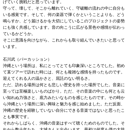
げていく挑戦だと思っています。
守って、壊して、そこから離れていく、守破離の流れの中に自分も
いる感覚です。そして、何の楽器で弾くかということよりも、どう
鳴らすか、どう届けるかを大切にしているこのプロジェクトの姿勢
にも強く共感しています。音の向こうに広がる景色や感情が伝わっ
ているかどうか。
そこに意識を向けながら、これからも取り組んでいきたいと思って
います。
石川武（パーカッション）
沖縄という場所は、私にとってとても印象深いところでした。初め
て某ツアーで訪れた時には、何とも複雑な感情を持ったものです。
迎えてくれる人の温かさと、屈託のない明るさ。
ただ、訪れる場所は何とも悲しい歴史を持った場所でした。音楽に
至っては至極楽しいものばかり。ただ、その音楽の中にも何とも云
い知れぬ力強さと、底力みたいなものを感じたものです。その時か
ら沖縄という場所に深い興味と魅力を感じ始めました。ただ反面、
沖縄の歴史を経験していない自分にできる音楽ではないと思ったこ
とも事実です。
それからしばらく、沖縄の音楽はすべて聴くためのものでした。そ
れから数十年たち、大城さんと出会います。最初は何度も僕の太鼓