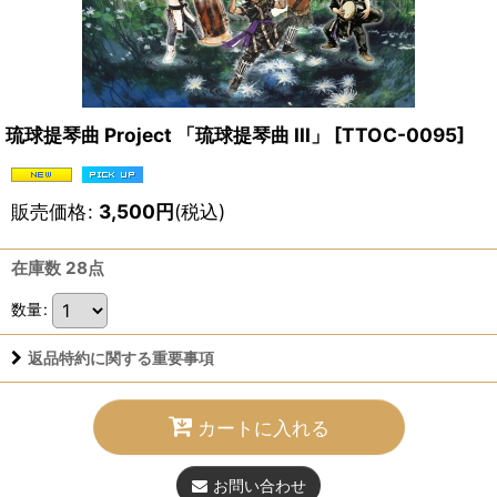
琉球提琴曲 Project 「琉球提琴曲 III」
[
TTOC-0095
]
販売価格
:
3,500
円
(税込)
在庫数 28点
数量
:
返品特約に関する重要事項
カートに入れる
お問い合わせ