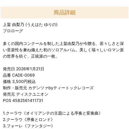
商品詳細
上畠 由梨乃 (うえはた ゆりの)
プロローグ
多くの国内コンクールを制した上畠由梨乃が今贈る、若々しさと深
い音楽性を兼ね備えた初のソロアルバム。美しく瑞々しいロマン派
の世界を紡ぐ、正統派の一枚。
発売日 2026年1月21日
品番 CADE-0069
価格 3,500円税込
制作・販売元 カデンツァbyティートックレコーズ
発売元 ディスクユニオン
POS 4582561411731
1.クーラウ《オイリアンテの主題による序奏と変奏曲》
2.クーラウ《序奏とロンド》
3.フォーレ《ファンタジー》