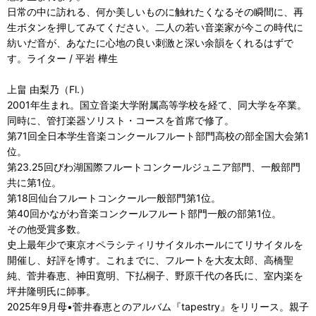
日常の中に訪れる、何か美しいものに触れたくなるその瞬間に、再
生ボタンを押してみてください。二人の若い音楽家が今この時代に
紡いだ音が、あなたに心地の良い刺激と深い余韻をくれるはずで
す。ライター / 平岩 樺生
上畠 由梨乃（Fl.）
2001年生まれ。国立音楽大学附属高等学校を経て、同大学を卒業。
同時に、管打楽器ソリスト・コースを首席で修了。
第71回全日本学生音楽コンクールフルート部門高校の部全国大会第1
位。
第23.25回びわ湖国際フルートコンクールジュニア部門、一般部門
共に第1位。
第18回仙台フルートコンクール一般部門第1位。
第40回かながわ音楽コンクールフルート部門一般の部第1位。
その他受賞多数。
史上最年少で東京オペラシティリサイタルホールにてリサイタルを
開催し、好評を博す。これまでに、フルートを大友太郎、高橋聖
純、菅井春恵、神田寛明、下払桐子、野原千代の各氏に、室内楽を
坪井隆明氏に師事。
2025年9月母•菅井春恵とのアルバム『tapestry』をリリース。親子