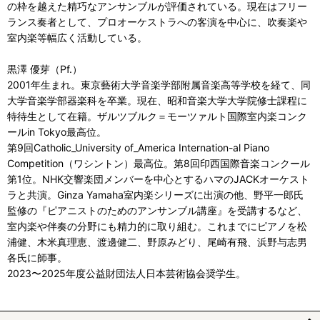
の枠を越えた精巧なアンサンブルが評価されている。現在はフリー
ランス奏者として、プロオーケストラへの客演を中心に、吹奏楽や
室内楽等幅広く活動している。
黒澤 優芽（Pf.）
2001年生まれ。東京藝術大学音楽学部附属音楽高等学校を経て、同
大学音楽学部器楽科を卒業。現在、昭和音楽大学大学院修士課程に
特待生として在籍。ザルツブルク＝モーツァルト国際室内楽コンク
ールin Tokyo最高位。
第9回Catholic_University of_America Internation-al Piano
Competition（ワシントン）最高位。第8回印西国際音楽コンクール
第1位。NHK交響楽団メンバーを中心とするハマのJACKオーケスト
ラと共演。Ginza Yamaha室内楽シリーズに出演の他、野平一郎氏
監修の『ピアニストのためのアンサンブル講座』を受講するなど、
室内楽や伴奏の分野にも精力的に取り組む。これまでにピアノを松
浦健、木米真理恵、渡邊健二、野原みどり、尾崎有飛、浜野与志男
各氏に師事。
2023〜2025年度公益財団法人日本芸術協会奨学生。