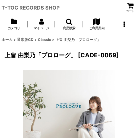
T-TOC RECORDS SHOP
カート
カテゴリ
マイページ
商品検索
ご利用案内
ホーム
>
通常版CD
>
Classic
>
上畠 由梨乃「プロローグ」
上畠 由梨乃「プロローグ」
[
CADE-0069
]