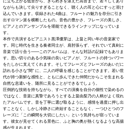
に立ち上がる低音から、きらめきを湛えた高音まで、若々しくあり
ながらも決して尖りすぎることなく、聴く人の耳と心にすっと溶け
込んでいきます。収録された4曲は、フルートの魅力を存分に引き
出すロマン派を横断したもの。音色の豊かさ、フレーズの美しさ、
ピアノとのアンサンブルを堪能できるラインナップになっていま
す。
本作で共演するピアニスト黒澤優芽は、上畠と同い年の音楽家で
す。同じ時代を生きる奏者同士が、肩肘張らず、それでいて真剣に
音楽で語り合う――このアルバムは、そんな対話の記録でもありま
す。思い切りのある小気味の良いピアノが、フルートの持つパワー
をたしかに支えてくれます。そしてフレーズとフレーズのあいだに
訪れる小さな”間” に、二人の呼吸を感じることができます。若い世
代が持つ新鮮な感性と、ともに歩んできた仲間だからこそ生まれる
自然な息遣いを、随所に見ることができるでしょう。
圧倒的な技術を持ちながら、すべての演奏を自分の個性で染めるの
ではなく、音楽に真摯であろうとする上畠由梨乃の人柄がよく現れ
たアルバムです。音を丁寧に選び取るように、感情を過度に押し出
すことなく、しかし冷静さに終始することもなく、一つひとつのフ
レーズに「この瞬間を大切にしたい」という気持ちが宿っていま
す。彼女が見せてくれる景色に、ふと胸の奥が熱くなるような高揚
感が生まれます。