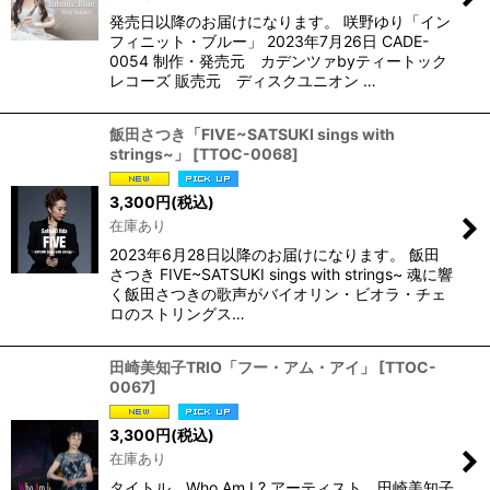
発売日以降のお届けになります。 咲野ゆり「イン
フィニット・ブルー」 2023年7月26日 CADE-
0054 制作・発売元 カデンツァbyティートック
レコーズ 販売元 ディスクユニオン …
飯田さつき「FIVE~SATSUKI sings with
strings~」
[
TTOC-0068
]
3,300
円
(税込)
在庫あり
2023年6月28日以降のお届けになります。 飯田
さつき FIVE~SATSUKI sings with strings~ 魂に響
く飯田さつきの歌声がバイオリン・ビオラ・チェ
ロのストリングス…
田崎美知子TRIO「フー・アム・アイ」
[
TTOC-
0067
]
3,300
円
(税込)
在庫あり
タイトル Who Am I ? アーティスト 田崎美知子