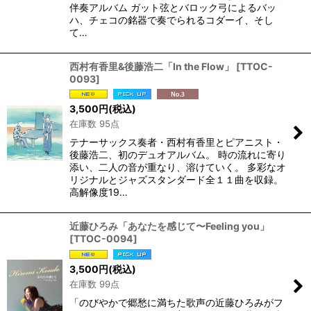
伴奏アルバム ガット弦とバロック弓によるバッ
ハ、チェコの銘器で奏でられるコダーイ、そし
て…
西村有香里&後藤浩二「In the Flow」
[
TTOC-
0093
]
3,500
円
(税込)
在庫数 95点
テナーサックス奏者・西村有香里とピアニスト・
後藤浩二、初のデュオアルバム。 時の流れに寄り
添い、二人の音が重なり、溶けていく。 多彩なオ
リジナルとジャズスタンダード全１１曲を収録。
高解像度19…
近藤ひろみ「あなたを感じて〜Feeling you」
[
TTOC-0094
]
3,500
円
(税込)
在庫数 99点
「のびやかで郷愁に満ちた歌声の近藤ひろみがフ