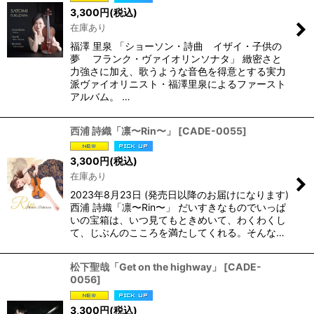
3,300
円
(税込)
在庫あり
福澤 里泉 「ショーソン・詩曲 イザイ・子供の
夢 フランク・ヴァイオリンソナタ」 緻密さと
力強さに加え、歌うような音色を得意とする実力
派ヴァイオリニスト・福澤里泉によるファースト
アルバム。 …
西浦 詩織「凛〜Rin〜」
[
CADE-0055
]
3,300
円
(税込)
在庫あり
2023年8月23日 (発売日以降のお届けになります)
西浦 詩織「凛〜Rin〜」 だいすきなものでいっぱ
いの宝箱は、いつ見てもときめいて、わくわくし
て、じぶんのこころを満たしてくれる。そんな…
松下聖哉「Get on the highway」
[
CADE-
0056
]
3,300
円
(税込)