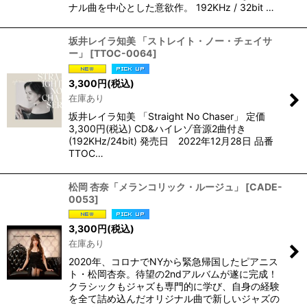
ナル曲を中心とした意欲作。 192KHz / 32bit …
坂井レイラ知美 「ストレイト・ノー・チェイサ
ー」
[
TTOC-0064
]
3,300
円
(税込)
在庫あり
坂井レイラ知美 「Straight No Chaser」 定価
3,300円(税込) CD&ハイレゾ音源2曲付き
(192KHz/24bit) 発売日 2022年12月28日 品番
TTOC…
松岡 杏奈「メランコリック・ルージュ」
[
CADE-
0053
]
3,300
円
(税込)
在庫あり
2020年、コロナでNYから緊急帰国したピアニス
ト・松岡杏奈。待望の2ndアルバムが遂に完成！
クラシックもジャズも専門的に学び、自身の経験
を全て詰め込んだオリジナル曲で新しいジャズの