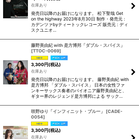
在庫あり
発売日以降のお届けになります。 松下聖哉 Get
on the highway 2023年8月30日 制作・発売元 :
カデンツァbyティートックレコーズ 販売元 : ディ
スクユニオ…
藤野美由紀 with 是方博邦「ダブル・スパイス」
[
TTOC-0069
]
3,300
円
(税込)
在庫あり
発売日以降のお届けになります。 藤野美由紀 with
是方博邦 「ダブル・スパイス」 日本の女性ファ
ンキーサックス奏者のパイオニア藤野美由紀と、
ギター界のレジェンド是方博邦による サック…
咲野ゆり「インフィニット・ブルー」
[
CADE-
0054
]
3,300
円
(税込)
在庫あり