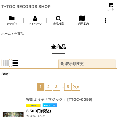
T-TOC RECORDS SHOP
カート
カテゴリ
マイページ
商品検索
ご利用案内
ホーム
>
全商品
全商品
表示順変更
閉じる
289
件
表示数
:
1
2
3
...
5
次
»
並び順
:
安部よう子「マジック」
[
TTOC-0099
]
絞り込む
3,500
円
(税込)
在庫数 30点