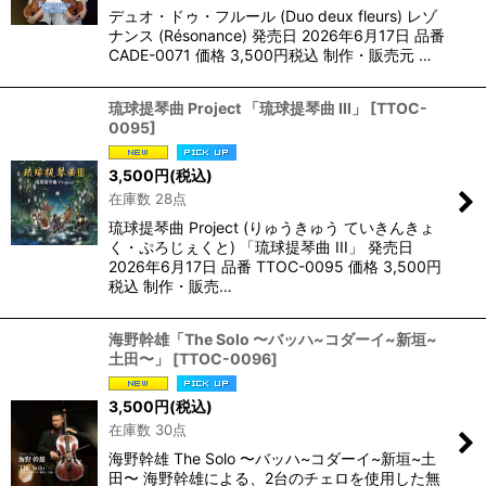
デュオ・ドゥ・フルール (Duo deux fleurs) レゾ
ナンス (Résonance) 発売日 2026年6月17日 品番
CADE-0071 価格 3,500円税込 制作・販売元 …
琉球提琴曲 Project 「琉球提琴曲 III」
[
TTOC-
0095
]
3,500
円
(税込)
在庫数 28点
琉球提琴曲 Project (りゅうきゅう ていきんきょ
く・ぷろじぇくと) 「琉球提琴曲 III」 発売日
2026年6月17日 品番 TTOC-0095 価格 3,500円
税込 制作・販売…
海野幹雄「The Solo 〜バッハ~コダーイ~新垣~
土田〜」
[
TTOC-0096
]
3,500
円
(税込)
在庫数 30点
海野幹雄 The Solo 〜バッハ~コダーイ~新垣~土
田〜 海野幹雄による、2台のチェロを使用した無