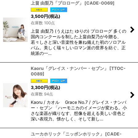
上畠 由梨乃「プロローグ」
[
CADE-0069
]
3,500
円
(税込)
在庫数 100点
上畠 由梨乃 (うえはた ゆりの) プロローグ 多くの
国内コンクールを制した上畠由梨乃が今贈る、
若々しさと深い音楽性を兼ね備えた初のソロアル
バム。美しく瑞々しいロマン派の世界を紡ぐ、正
統派の一…
Kaoru「グレイス・ナンバー・セブン」
[
TTOC-
0089
]
3,300
円
(税込)
在庫数 94点
Kaoru / カオル Grace No.7 / グレイス・ナンバ
ー・セブン 「ハーモニカのイメージが変わる。小
さな楽器が織りなす、想像を超える美しい音色と
深い表現力。懐かしく、そして新し…
ユーカホリック「ニッポンホリック」
[
CADE-