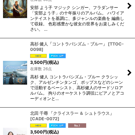
安部 よう子 マジック シンガー、フラダンサー
「安部よう子」の十年振りのアルバム。 ハワイア
ンテイストを基調に、多ジャンルの楽曲を 編曲し
て収録。 色彩感豊かな彼女の世界をお楽しみくだ
さい。 …
高杉 健人「コントラバシズム・ブルー」
[
TTOC-
0098
]
3,500
円
(税込)
在庫数 26点
高杉 健人 コントラバシズム・ブルー クラシッ
ク、アルゼンチンタンゴ、ポップスなどのシーン
で活動するベーシスト、高杉健人のサードソロア
ルバム。 拘りのオーケストラ調弦にピアノとアコ
ーディオンと…
北田 千尋 「クライスラー ＆ シュトラウス」
[
CADE-0072
]
3,500
円
(税込)