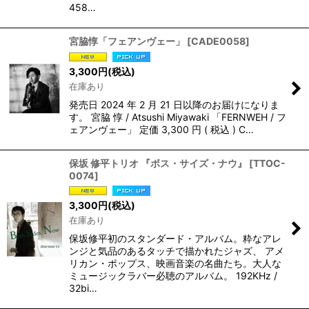
458…
宮脇惇「フェアンヴェー」
[
CADE0058
]
3,300
円
(税込)
在庫あり
発売日 2024 年 2 月 21 日以降のお届けになりま
す。 宮脇 惇 / Atsushi Miyawaki 「FERNWEH / フ
ェアンヴェー」 定価 3,300 円 ( 税込 ) C…
保坂 修平トリオ 『ボス・サイズ・ナウ』
[
TTOC-
0074
]
3,300
円
(税込)
在庫あり
保坂修平初のスタンダード・アルバム。粋なアレ
ンジと気品のあるタッチで描かれたジャズ、 アメ
リカン・ポップス、映画音楽の名曲たち。大人な
ミュージックラバー必聴のアルバム。 192KHz /
32bi…