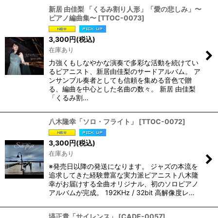
新居 由佳梨 「くるみ割り人形」「愛の悲しみ」〜
ピアノ編曲集〜
[
TTOC-0073
]
3,300
円
(税込)
在庫あり
力強くもしなやかな演奏で多彩な活動を続けてい
るピアニスト、新居由佳梨のサードアルバム。 ア
ンサンブル奏者としても信頼を集める音色で贈
る、編曲を中心とした名曲の数々。 新居 由佳梨
「くるみ割…
八木隆幸「ソロ・フライト」
[
TTOC-0072
]
3,300
円
(税込)
在庫あり
※発売日以降の発送になります。 ジャズの本流を
追求してきた経験豊富な実力派ピアニスト八木隆
幸がお届けする全曲オリジナル、初のソロピアノ
アルバムが完成。 192KHz / 32bit 高解像度レ…
塙正貴「サイレンス」
[
CADE-0057
]