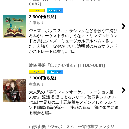
0082
]
3,300
円
(税込)
在庫あり
ジャズ、ポップス、クラシックなどを歌う中溝ひ
ろみがオーケストラのようなストリングスサウン
ドと共にジャズ・ミュージカルアルバムを作っ
た。力強くしなやかでいて透明感のあるサウンド
がストレートに響く。 1…
渡邊 香澄「伝えたい箏4」
[
TTOC-0081
]
3,300
円
(税込)
在庫あり
大人気の『箏ワンマンオーケストレーション第一
人者』 渡邊 香澄によるシリーズ第四弾フルアル
バム! 世界初の二十五絃箏をメインとしたフルバ
ンド編成作品が誕生！ 挑戦の連続、箏の限界に迫
る演奏と編…
山形 由美「ジャポニスム 〜宵待草ファンタジ