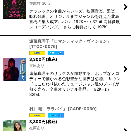
在庫数 30点
クラシックの名曲からジャズ、映画音楽、雅楽、
昭和歌謡、オリジナルまでジャンルを超えた北島
直樹の集大成アルバム ! 192KHz / 32bit 高解像度
レコーディング。 さらに特典として 192K…
遠藤真理子「ロマンティック・ヴィジョン」
[
TTOC-0076
]
3,300
円
(税込)
在庫あり
遠藤真理子のサックスが躍動する、ポップなメロ
ディーで描かれる色彩豊かな世界は必聴。 サウン
ドにこだわり抜いたミュージシャン達のプレイが
熱く光る、全曲オリジナル作品。 192KHz /
32bit…
村井 睛「ララバイ」
[
CADE-0060
]
3,300
円
(税込)
在庫あり