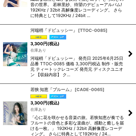
音の世界。 若林里紗、待望のデビューアルバム!
192KHz / 32bit 高解像度レコーディング。 さら
に特典として192KHz / 24bit …
河端梢「ドビュッシー」
[
TTOC-0085
]
3,300
円
(税込)
在庫あり
河端梢「ドビュッシー」 発売日 2025年6月25日
品番 TTOC-0085 価格 3,300円税込 制作・販売
元 ティートックレコーズ 発売元 ディスクユニオ
ン 【収録内容】 ク…
若狭 知恵「ブルーム」
[
CADE-0065
]
3,300
円
(税込)
在庫あり
「心に花を咲かせる音楽の旅。若狭知恵が奏でる
フルートの音色と多彩な楽曲が、感動と癒しを届
ける一枚。」 192KHz / 32bit 高解像度レコーデ
ィング。 さらに特典として192KHz / 24…