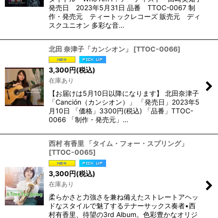
発売日 2023年5月31日 品番 TTOC-0067 制
作・発売元 ティートックレコーズ 販売元 ディ
スクユニオン 多彩な音…
北田 奈津子「カンシオン」
[
TTOC-0066
]
3,300
円
(税込)
在庫あり
【お届けは5月10日以降になります】 北田奈津子
「Canción（カンシオン）」 「発売日」2023年5
月10日 「価格」3300円(税込) 「品番」TTOC-
0066 「制作・発売元」…
西村 有香里 「タイム・フォー・スプリング」
[
TTOC-0065
]
3,300
円
(税込)
在庫あり
柔らかさと力強さを兼ね備えたストレートアヘッ
ドなスタイルで魅了するテナーサックス奏者•西
村有香里、待望の3rd Album。色彩豊かなオリジ