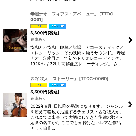
寺屋ナオ「フィフス・アベニュー」
[
TTOC-
0061
]
3,300
円
(税込)
在庫あり
協和と不協和、即興と記譜、アコースティックと
エレクトリック、その狭間を漂うサウンド。 寺屋
ナオ、5 枚目にして初のトリオレコーディング。
192KHz / 32bit 高解像度レコーディング。 さ…
西谷 牧人「ストーリー」
[
TTOC-0060
]
3,300
円
(税込)
在庫あり
2022年6月1日以降の発送になります。 ジャンル
を超えて幅広く活躍するチェリスト西谷牧人が、
これまでに出会って大切にしてきた旋律の数々~
定番の名曲から ここでしか聴けないレアな作品、
そして自作…