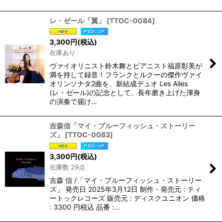
レ・ゼール「翼」
[
TTOC-0084
]
3,300
円
(税込)
在庫あり
ヴァイオリニスト鈴木舞とピアニスト福原彰美が
満を持して録音！フランクとルクーの傑作ヴァイ
オリンソナタ2曲を、新結成デュオ Les Ailes
(レ・ゼール)の記念として、長年磨き上げた渾身
の演奏で届け…
吉森信「マイ・ブルーフィッシュ・ストーリー
ズ」
[
TTOC-0083
]
3,300
円
(税込)
在庫数 29点
吉森 信 /「マイ・ブルーフィッシュ・ストーリー
ズ」 発売日 2025年3月12日 制作・発売元 : ティ
ートックレコーズ 販売元 : ディスクユニオン 価格
: 3300 円税込 品番 :…