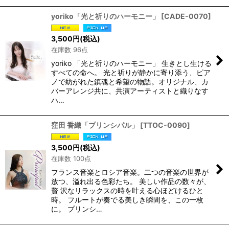
yoriko「光と祈りのハーモニー」
[
CADE-0070
]
3,500
円
(税込)
在庫数 96点
yoriko 「光と祈りのハーモニー」 生きとし生ける
すべての命へ。 光と祈りが静かに寄り添う、ピア
ノで紡がれた鎮魂と希望の物語。オリジナル、カ
バーアレンジ共に、共演アーティストと織りなす
ハ…
窪田 香織「プリンシパル」
[
TTOC-0090
]
3,500
円
(税込)
在庫数 100点
フランス音楽とロシア音楽。二つの音楽の世界が
放つ、溢れ出る色彩たち。 美しい作品の数々が、
贅 沢なリラックスの時を叶える心ほどけるひと
時。 フルートが奏でる美しき瞬間を、この一枚
に。 プリンシ…