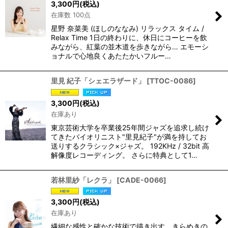
3,300
円
(税込)
在庫数 100点
星野 奈菜美 (ほしのななみ) リラックス タイム /
Relax Time 1日の終わりに、休日にコーヒーを飲
みながら、紅葉の並木道を歩きながら… エモーシ
ョナルで心地良くあたたかいフルー…
里見 紀子「シェエラザード」
[
TTOC-0086
]
3,300
円
(税込)
在庫あり
東京芸術大学を卒業後25年間ジャズを追求し続け
てきたバイオリニスト"里見紀子"が満を持してお
送りするクラシック×ジャズ。 192KHz / 32bit 高
解像度レコーディング。 さらに特典として1…
若林里紗「レクラ」
[
CADE-0066
]
3,300
円
(税込)
在庫あり
繊細な感性と確かな技術で描き出す、きらめきの