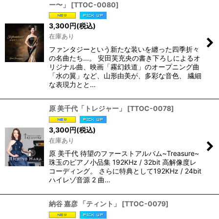
ー〜」
[
TTOC-0080
]
3,300
円
(税込)
在庫あり
ファンタジーという新たな装いを纏った四季折々
の名曲たち...。 安田芙充央の書き下ろしによるオ
リジナル曲、映画「霧幻鉄道」のオープニング曲
「水の翼」など、山形由美が、多彩な音色、 繊細
な表現力とと…
原 美千代「トレジャー」
[
TTOC-0078
]
3,300
円
(税込)
在庫あり
原 美千代 待望のファーストアルバム~Treasure~
珠玉のピアノ小品集 192KHz / 32bit 高解像度レ
コーディング。 さらに特典として192KHz / 24bit
ハイレゾ音源 2 曲…
納谷 嘉彦 「ティント」
[
TTOC-0079
]