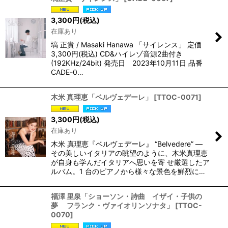
3,300
円
(税込)
在庫あり
塙 正貴 / Masaki Hanawa 「サイレンス」 定価
3,300円(税込) CD&ハイレゾ音源2曲付き
(192KHz/24bit) 発売日 2023年10月11日 品番
CADE-0…
木米 真理恵「ベルヴェデーレ」
[
TTOC-0071
]
3,300
円
(税込)
在庫あり
木米 真理恵『ベルヴェデーレ』 “Belvedere” ―
その美しいイタリアの眺望のように、木米真理恵
が自身も学んだイタリアへ思いを寄 せ厳選したア
ルバム。1 台のピアノから様々な景色を鮮烈に…
福澤 里泉「ショーソン・詩曲 イザイ・子供の
夢 フランク・ヴァイオリンソナタ」
[
TTOC-
0070
]