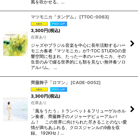
風を吹かせる。…
マツモニカ「タンデム」
[
TTOC-0063
]
3,300
円
(税込)
在庫あり
ジャズやブラジル音楽を中心に長年活動するハー
モニカ奏者『マツモニカ』がT-TOC STUDIOの音
響空間に包まれ、たった一本のハーモニカ、その
生音のみで綴る世界的にも類を見ない無伴奏ソロ
アルバム。 …
齊藤舞子「ロマン」
[
CADE-0052
]
3,300
円
(税込)
在庫あり
「風をうたう」トランペット＆フリューゲルホル
ン奏者、齊藤舞子のメジャーデビューアルバ
ム！ この世界に向けられた尽きることのない愛
情が満ちあふれる、クロスジャンルの9曲を収
録。 192KHz / …