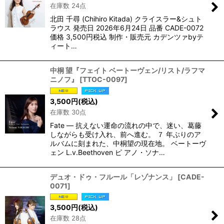
在庫数 24点
北田 千尋 (Chihiro Kitada) クライスラー&シュト
ラウス 発売日 2026年6月24日 品番 CADE-0072
価格 3,500円税込 制作・販売元 カデンツァbyテ
ィート…
中桐 望『フェイト ベートーヴェン/リスト/ラフマ
ニノフ』
[
TTOC-0097
]
3,500
円
(税込)
在庫数 30点
Fate — 抗えない運命の流れの中で、迷い、葛藤
しながらも受け入れ、前へ進む。 ７ 年ぶりのア
ルバムに刻まれた、中桐望の現在地。 ベートーヴ
ェン L.v.Beethoven ピ アノ・ソナ…
デュオ・ドゥ・フルール「レゾナンス」
[
CADE-
0071
]
3,500
円
(税込)
在庫数 28点