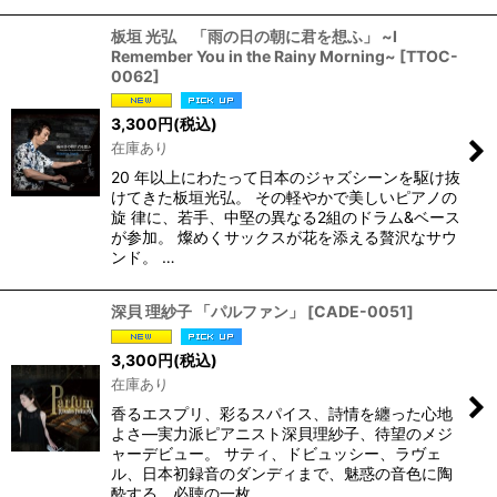
板垣 光弘 「雨の日の朝に君を想ふ」 ~I
Remember You in the Rainy Morning~
[
TTOC-
0062
]
3,300
円
(税込)
在庫あり
20 年以上にわたって日本のジャズシーンを駆け抜
けてきた板垣光弘。 その軽やかで美しいピアノの
旋 律に、若手、中堅の異なる2組のドラム&ベース
が参加。 燦めくサックスが花を添える贅沢なサウ
ンド。 …
深貝 理紗子 「パルファン」
[
CADE-0051
]
3,300
円
(税込)
在庫あり
香るエスプリ、彩るスパイス、詩情を纏った心地
よさ―実力派ピアニスト深貝理紗子、待望のメジ
ャーデビュー。 サティ、ドビュッシー、ラヴェ
ル、日本初録音のダンディまで、魅惑の音色に陶
酔する、必聴の一枚。…