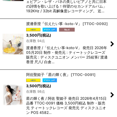
ェビアン・レザ・パネの美しいピアノと共に日本
の詩情を歌い上げる！待望のセカンドアルバム」
192KHz / 32bit 高解像度レコーディング。 近…
渡邊香澄「伝えたい箏 -koto-V」
[
TTOC-0092
]
3,500
円
(税込)
在庫数 94点
渡邊香澄 /「伝えたい箏-koto-V」 発売日 2026年
05月20日 制作・発売元 : ティートックレコーズ
販売元 : ディスクユニオン メンバー 25絃箏/ 渡邊
香澄 尺八/ 白倉…
阿佐聖姫子「星の輝く夜」
[
TTOC-0091
]
3,500
円
(税込)
在庫数 98点
星の輝く夜 / 阿佐 聖姫子 発売日 2026年4月15日
品番 TTOC-0091 価格 3,500円税込 制作・販売
元 ティートックレコーズ 発売元 ディスクユニオ
ン POS 4582…