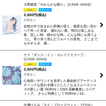
大野綾音「やわらかな眠り」
[
CADE-0064
]
3,300
円
(税込)
在庫あり
自然の中で生まれた即興の音と、風景を思い浮か
べて作った音楽。 眠れない夜、明日が楽しみな
夜、悲しい時、穏やかな時… どんな時にも漂うよ
うに、寄り添う澄んだフルートの音色。 どこまで
もやすらぎ、満…
ケイ「ダンス・イン・カレイドスコープ」
[
CADE-0063
]
3,300
円
(税込)
在庫あり
心地良いサウンドを追求した都会的でアーティス
ティックな思わず踊りだしたくなるスムースジャ
ズの新しい風 192KHz / 32bit 高解像度レコーデ
ィング。 さらに特典として192KHz / 24…
中溝ひろみ「マイ・ブロードウェイ」
[
TTOC-