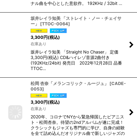
ナル曲を中心とした意欲作。 192KHz / 32bit …
坂井レイラ知美 「ストレイト・ノー・チェイサ
ー」
[
TTOC-0064
]
3,300
円
(税込)
在庫あり
坂井レイラ知美 「Straight No Chaser」 定価
3,300円(税込) CD&ハイレゾ音源2曲付き
(192KHz/24bit) 発売日 2022年12月28日 品番
TTOC…
松岡 杏奈「メランコリック・ルージュ」
[
CADE-
0053
]
3,300
円
(税込)
在庫あり
2020年、コロナでNYから緊急帰国したピアニス
ト・松岡杏奈。待望の2ndアルバムが遂に完成！
クラシックもジャズも専門的に学び、自身の経験
を全て詰め込んだオリジナル曲で新しいジャズの