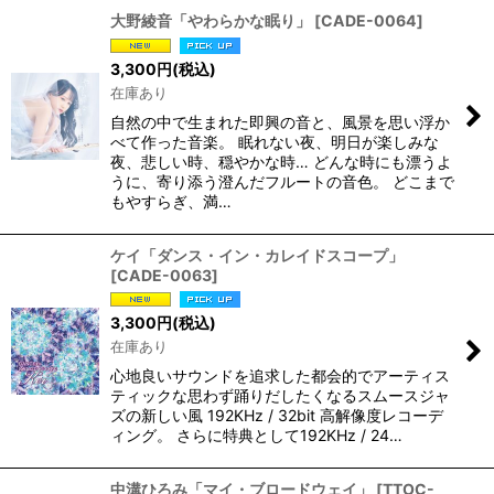
大野綾音「やわらかな眠り」
[
CADE-0064
]
3,300
円
(税込)
在庫あり
自然の中で生まれた即興の音と、風景を思い浮か
べて作った音楽。 眠れない夜、明日が楽しみな
夜、悲しい時、穏やかな時… どんな時にも漂うよ
うに、寄り添う澄んだフルートの音色。 どこまで
もやすらぎ、満…
ケイ「ダンス・イン・カレイドスコープ」
[
CADE-0063
]
3,300
円
(税込)
在庫あり
心地良いサウンドを追求した都会的でアーティス
ティックな思わず踊りだしたくなるスムースジャ
ズの新しい風 192KHz / 32bit 高解像度レコーデ
ィング。 さらに特典として192KHz / 24…
中溝ひろみ「マイ・ブロードウェイ」
[
TTOC-