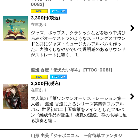
0082
]
3,300
円
(税込)
在庫あり
ジャズ、ポップス、クラシックなどを歌う中溝ひ
ろみがオーケストラのようなストリングスサウン
ドと共にジャズ・ミュージカルアルバムを作っ
た。力強くしなやかでいて透明感のあるサウンド
がストレートに響く。 1…
渡邊 香澄「伝えたい箏4」
[
TTOC-0081
]
3,300
円
(税込)
在庫あり
大人気の『箏ワンマンオーケストレーション第一
人者』 渡邊 香澄によるシリーズ第四弾フルアル
バム! 世界初の二十五絃箏をメインとしたフルバ
ンド編成作品が誕生！ 挑戦の連続、箏の限界に迫
る演奏と編…
山形 由美「ジャポニスム 〜宵待草ファンタジ