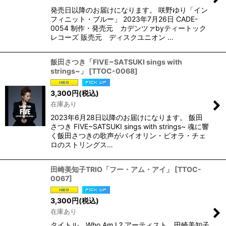
発売日以降のお届けになります。 咲野ゆり「イン
フィニット・ブルー」 2023年7月26日 CADE-
0054 制作・発売元 カデンツァbyティートック
レコーズ 販売元 ディスクユニオン …
飯田さつき「FIVE~SATSUKI sings with
strings~」
[
TTOC-0068
]
3,300
円
(税込)
在庫あり
2023年6月28日以降のお届けになります。 飯田
さつき FIVE~SATSUKI sings with strings~ 魂に響
く飯田さつきの歌声がバイオリン・ビオラ・チェ
ロのストリングス…
田崎美知子TRIO「フー・アム・アイ」
[
TTOC-
0067
]
3,300
円
(税込)
在庫あり
タイトル Who Am I ? アーティスト 田崎美知子