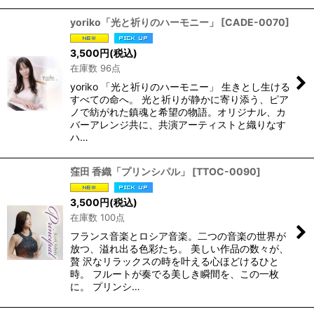
yoriko「光と祈りのハーモニー」
[
CADE-0070
]
3,500
円
(税込)
在庫数 96点
yoriko 「光と祈りのハーモニー」 生きとし生ける
すべての命へ。 光と祈りが静かに寄り添う、ピア
ノで紡がれた鎮魂と希望の物語。オリジナル、カ
バーアレンジ共に、共演アーティストと織りなす
ハ…
窪田 香織「プリンシパル」
[
TTOC-0090
]
3,500
円
(税込)
在庫数 100点
フランス音楽とロシア音楽。二つの音楽の世界が
放つ、溢れ出る色彩たち。 美しい作品の数々が、
贅 沢なリラックスの時を叶える心ほどけるひと
時。 フルートが奏でる美しき瞬間を、この一枚
に。 プリンシ…