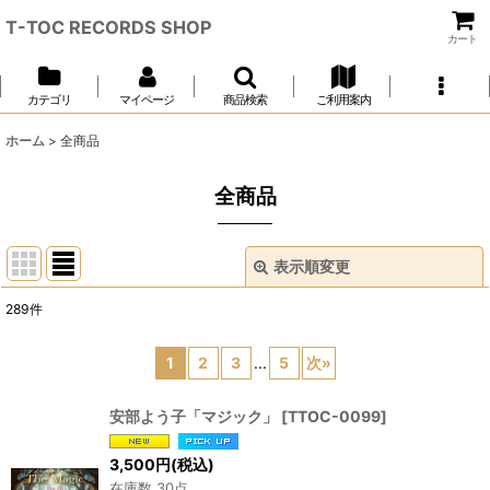
T-TOC RECORDS SHOP
カート
カテゴリ
マイページ
商品検索
ご利用案内
ホーム
>
全商品
全商品
表示順変更
閉じる
289
件
表示数
:
1
2
3
...
5
次
»
並び順
:
安部よう子「マジック」
[
TTOC-0099
]
絞り込む
3,500
円
(税込)
在庫数 30点