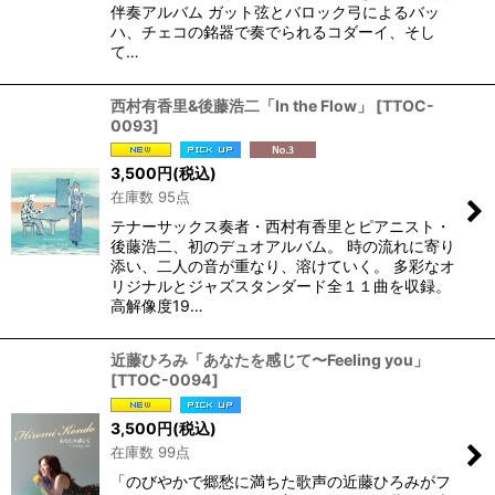
伴奏アルバム ガット弦とバロック弓によるバッ
ハ、チェコの銘器で奏でられるコダーイ、そし
て…
西村有香里&後藤浩二「In the Flow」
[
TTOC-
0093
]
3,500
円
(税込)
在庫数 95点
テナーサックス奏者・西村有香里とピアニスト・
後藤浩二、初のデュオアルバム。 時の流れに寄り
添い、二人の音が重なり、溶けていく。 多彩なオ
リジナルとジャズスタンダード全１１曲を収録。
高解像度19…
近藤ひろみ「あなたを感じて〜Feeling you」
[
TTOC-0094
]
3,500
円
(税込)
在庫数 99点
「のびやかで郷愁に満ちた歌声の近藤ひろみがフ