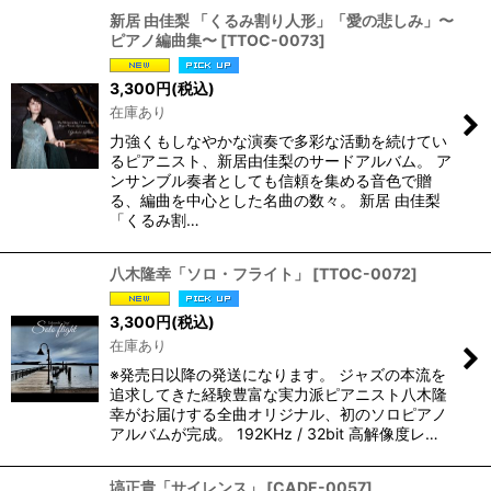
新居 由佳梨 「くるみ割り人形」「愛の悲しみ」〜
ピアノ編曲集〜
[
TTOC-0073
]
3,300
円
(税込)
在庫あり
力強くもしなやかな演奏で多彩な活動を続けてい
るピアニスト、新居由佳梨のサードアルバム。 ア
ンサンブル奏者としても信頼を集める音色で贈
る、編曲を中心とした名曲の数々。 新居 由佳梨
「くるみ割…
八木隆幸「ソロ・フライト」
[
TTOC-0072
]
3,300
円
(税込)
在庫あり
※発売日以降の発送になります。 ジャズの本流を
追求してきた経験豊富な実力派ピアニスト八木隆
幸がお届けする全曲オリジナル、初のソロピアノ
アルバムが完成。 192KHz / 32bit 高解像度レ…
塙正貴「サイレンス」
[
CADE-0057
]