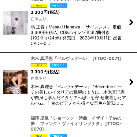
3,300
円
(税込)
在庫あり
塙 正貴 / Masaki Hanawa 「サイレンス」 定価
3,300円(税込) CD&ハイレゾ音源2曲付き
(192KHz/24bit) 発売日 2023年10月11日 品番
CADE-0…
木米 真理恵「ベルヴェデーレ」
[
TTOC-0071
]
3,300
円
(税込)
在庫あり
木米 真理恵『ベルヴェデーレ』 “Belvedere” ―
その美しいイタリアの眺望のように、木米真理恵
が自身も学んだイタリアへ思いを寄 せ厳選したア
ルバム。1 台のピアノから様々な景色を鮮烈に…
福澤 里泉「ショーソン・詩曲 イザイ・子供の
夢 フランク・ヴァイオリンソナタ」
[
TTOC-
0070
]