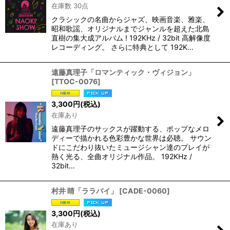
在庫数 30点
クラシックの名曲からジャズ、映画音楽、雅楽、
昭和歌謡、オリジナルまでジャンルを超えた北島
直樹の集大成アルバム ! 192KHz / 32bit 高解像度
レコーディング。 さらに特典として 192K…
遠藤真理子「ロマンティック・ヴィジョン」
[
TTOC-0076
]
3,300
円
(税込)
在庫あり
遠藤真理子のサックスが躍動する、ポップなメロ
ディーで描かれる色彩豊かな世界は必聴。 サウン
ドにこだわり抜いたミュージシャン達のプレイが
熱く光る、全曲オリジナル作品。 192KHz /
32bit…
村井 睛「ララバイ」
[
CADE-0060
]
3,300
円
(税込)
在庫あり