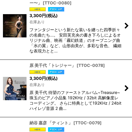
ー〜」
[
TTOC-0080
]
3,300
円
(税込)
在庫あり
ファンタジーという新たな装いを纏った四季折々
の名曲たち...。 安田芙充央の書き下ろしによるオ
リジナル曲、映画「霧幻鉄道」のオープニング曲
「水の翼」など、山形由美が、多彩な音色、 繊細
な表現力とと…
原 美千代「トレジャー」
[
TTOC-0078
]
3,300
円
(税込)
在庫あり
原 美千代 待望のファーストアルバム~Treasure~
珠玉のピアノ小品集 192KHz / 32bit 高解像度レ
コーディング。 さらに特典として192KHz / 24bit
ハイレゾ音源 2 曲…
納谷 嘉彦 「ティント」
[
TTOC-0079
]