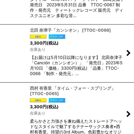
発売日 2023年5月31日 品番 TTOC-0067 制
作・発売元 ティートックレコーズ 販売元 ディ
スクユニオン 多彩な音…
北田 奈津子「カンシオン」
[
TTOC-0066
]
3,300
円
(税込)
在庫あり
【お届けは5月10日以降になります】 北田奈津子
「Canción（カンシオン）」 「発売日」2023年5
月10日 「価格」3300円(税込) 「品番」TTOC-
0066 「制作・発売元」…
西村 有香里 「タイム・フォー・スプリング」
[
TTOC-0065
]
3,300
円
(税込)
在庫あり
柔らかさと力強さを兼ね備えたストレートアヘッ
ドなスタイルで魅了するテナーサックス奏者•西
村有香里、待望の3rd Album。色彩豊かなオリジ