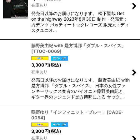
在庫あり
発売日以降のお届けになります。 松下聖哉 Get
on the highway 2023年8月30日 制作・発売元 :
カデンツァbyティートックレコーズ 販売元 : ディ
スクユニオ…
藤野美由紀 with 是方博邦「ダブル・スパイス」
[
TTOC-0069
]
3,300
円
(税込)
在庫あり
発売日以降のお届けになります。 藤野美由紀 with
是方博邦 「ダブル・スパイス」 日本の女性ファ
ンキーサックス奏者のパイオニア藤野美由紀と、
ギター界のレジェンド是方博邦による サック…
咲野ゆり「インフィニット・ブルー」
[
CADE-
0054
]
3,300
円
(税込)
在庫あり