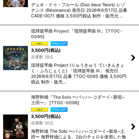
デュオ・ドゥ・フルール (Duo deux fleurs) レゾ
ナンス (Résonance) 発売日 2026年6月17日 品番
CADE-0071 価格 3,500円税込 制作・販売元 …
琉球提琴曲 Project 「琉球提琴曲 III」
[
TTOC-
0095
]
3,500
円
(税込)
在庫数 28点
琉球提琴曲 Project (りゅうきゅう ていきんきょ
く・ぷろじぇくと) 「琉球提琴曲 III」 発売日
2026年6月17日 品番 TTOC-0095 価格 3,500円
税込 制作・販売…
海野幹雄「The Solo 〜バッハ~コダーイ~新垣~
土田〜」
[
TTOC-0096
]
3,500
円
(税込)
在庫数 30点
海野幹雄 The Solo 〜バッハ~コダーイ~新垣~土
田〜 海野幹雄による、2台のチェロを使用した無