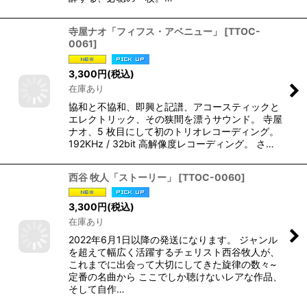
寺屋ナオ「フィフス・アベニュー」
[
TTOC-
0061
]
3,300
円
(税込)
在庫あり
協和と不協和、即興と記譜、アコースティックと
エレクトリック、その狭間を漂うサウンド。 寺屋
ナオ、5 枚目にして初のトリオレコーディング。
192KHz / 32bit 高解像度レコーディング。 さ…
西谷 牧人「ストーリー」
[
TTOC-0060
]
3,300
円
(税込)
在庫あり
2022年6月1日以降の発送になります。 ジャンル
を超えて幅広く活躍するチェリスト西谷牧人が、
これまでに出会って大切にしてきた旋律の数々~
定番の名曲から ここでしか聴けないレアな作品、
そして自作…