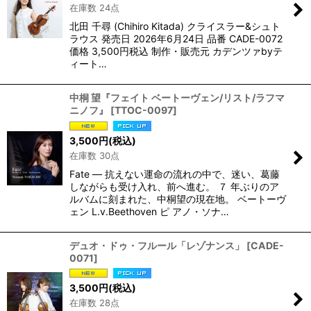
在庫数 24点
北田 千尋 (Chihiro Kitada) クライスラー&シュト
ラウス 発売日 2026年6月24日 品番 CADE-0072
価格 3,500円税込 制作・販売元 カデンツァbyテ
ィート…
中桐 望『フェイト ベートーヴェン/リスト/ラフマ
ニノフ』
[
TTOC-0097
]
3,500
円
(税込)
在庫数 30点
Fate — 抗えない運命の流れの中で、迷い、葛藤
しながらも受け入れ、前へ進む。 ７ 年ぶりのア
ルバムに刻まれた、中桐望の現在地。 ベートーヴ
ェン L.v.Beethoven ピ アノ・ソナ…
デュオ・ドゥ・フルール「レゾナンス」
[
CADE-
0071
]
3,500
円
(税込)
在庫数 28点