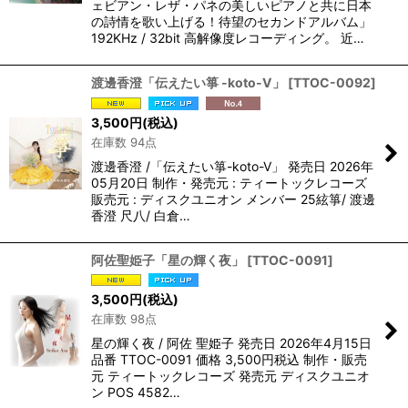
ェビアン・レザ・パネの美しいピアノと共に日本
の詩情を歌い上げる！待望のセカンドアルバム」
192KHz / 32bit 高解像度レコーディング。 近…
渡邊香澄「伝えたい箏 -koto-V」
[
TTOC-0092
]
3,500
円
(税込)
在庫数 94点
渡邊香澄 /「伝えたい箏-koto-V」 発売日 2026年
05月20日 制作・発売元 : ティートックレコーズ
販売元 : ディスクユニオン メンバー 25絃箏/ 渡邊
香澄 尺八/ 白倉…
阿佐聖姫子「星の輝く夜」
[
TTOC-0091
]
3,500
円
(税込)
在庫数 98点
星の輝く夜 / 阿佐 聖姫子 発売日 2026年4月15日
品番 TTOC-0091 価格 3,500円税込 制作・販売
元 ティートックレコーズ 発売元 ディスクユニオ
ン POS 4582…