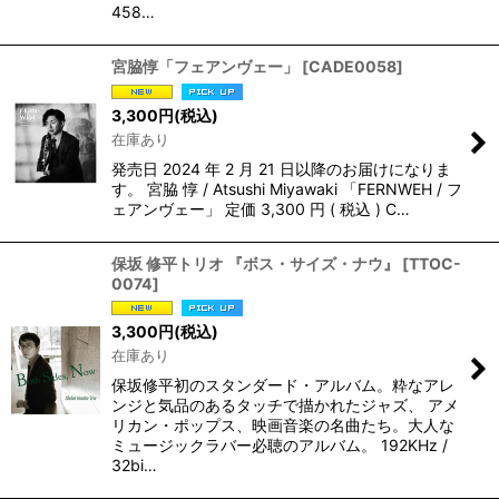
458…
宮脇惇「フェアンヴェー」
[
CADE0058
]
3,300
円
(税込)
在庫あり
発売日 2024 年 2 月 21 日以降のお届けになりま
す。 宮脇 惇 / Atsushi Miyawaki 「FERNWEH / フ
ェアンヴェー」 定価 3,300 円 ( 税込 ) C…
保坂 修平トリオ 『ボス・サイズ・ナウ』
[
TTOC-
0074
]
3,300
円
(税込)
在庫あり
保坂修平初のスタンダード・アルバム。粋なアレ
ンジと気品のあるタッチで描かれたジャズ、 アメ
リカン・ポップス、映画音楽の名曲たち。大人な
ミュージックラバー必聴のアルバム。 192KHz /
32bi…