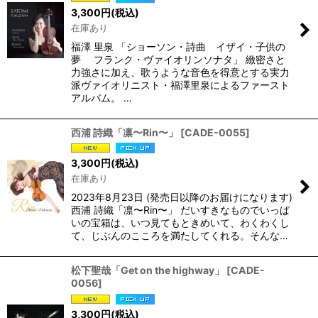
3,300
円
(税込)
在庫あり
福澤 里泉 「ショーソン・詩曲 イザイ・子供の
夢 フランク・ヴァイオリンソナタ」 緻密さと
力強さに加え、歌うような音色を得意とする実力
派ヴァイオリニスト・福澤里泉によるファースト
アルバム。 …
西浦 詩織「凛〜Rin〜」
[
CADE-0055
]
3,300
円
(税込)
在庫あり
2023年8月23日 (発売日以降のお届けになります)
西浦 詩織「凛〜Rin〜」 だいすきなものでいっぱ
いの宝箱は、いつ見てもときめいて、わくわくし
て、じぶんのこころを満たしてくれる。そんな…
松下聖哉「Get on the highway」
[
CADE-
0056
]
3,300
円
(税込)