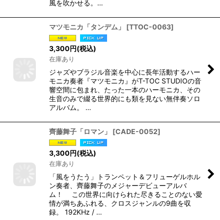
風を吹かせる。…
マツモニカ「タンデム」
[
TTOC-0063
]
3,300
円
(税込)
在庫あり
ジャズやブラジル音楽を中心に長年活動するハー
モニカ奏者『マツモニカ』がT-TOC STUDIOの音
響空間に包まれ、たった一本のハーモニカ、その
生音のみで綴る世界的にも類を見ない無伴奏ソロ
アルバム。 …
齊藤舞子「ロマン」
[
CADE-0052
]
3,300
円
(税込)
在庫あり
「風をうたう」トランペット＆フリューゲルホル
ン奏者、齊藤舞子のメジャーデビューアルバ
ム！ この世界に向けられた尽きることのない愛
情が満ちあふれる、クロスジャンルの9曲を収
録。 192KHz / …