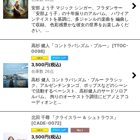
安部 よう子 マジック シンガー、フラダンサー
「安部よう子」の十年振りのアルバム。 ハワイア
ンテイストを基調に、多ジャンルの楽曲を 編曲し
て収録。 色彩感豊かな彼女の世界をお楽しみくだ
さい。 …
高杉 健人「コントラバシズム・ブルー」
[
TTOC-
0098
]
3,500
円
(税込)
在庫数 26点
高杉 健人 コントラバシズム・ブルー クラシッ
ク、アルゼンチンタンゴ、ポップスなどのシーン
で活動するベーシスト、高杉健人のサードソロア
ルバム。 拘りのオーケストラ調弦にピアノとアコ
ーディオンと…
北田 千尋 「クライスラー ＆ シュトラウス」
[
CADE-0072
]
3,500
円
(税込)