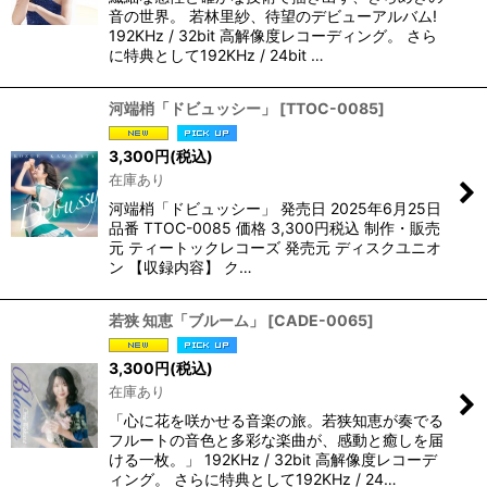
音の世界。 若林里紗、待望のデビューアルバム!
192KHz / 32bit 高解像度レコーディング。 さら
に特典として192KHz / 24bit …
河端梢「ドビュッシー」
[
TTOC-0085
]
3,300
円
(税込)
在庫あり
河端梢「ドビュッシー」 発売日 2025年6月25日
品番 TTOC-0085 価格 3,300円税込 制作・販売
元 ティートックレコーズ 発売元 ディスクユニオ
ン 【収録内容】 ク…
若狭 知恵「ブルーム」
[
CADE-0065
]
3,300
円
(税込)
在庫あり
「心に花を咲かせる音楽の旅。若狭知恵が奏でる
フルートの音色と多彩な楽曲が、感動と癒しを届
ける一枚。」 192KHz / 32bit 高解像度レコーデ
ィング。 さらに特典として192KHz / 24…