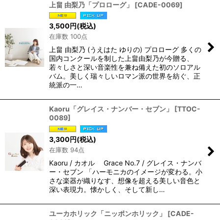
上畠 由梨乃「プロローグ」
[
CADE-0069
]
3,500
円
(税込)
在庫数 100点
上畠 由梨乃 (うえはた ゆりの) プロローグ 多くの
国内コンクールを制した上畠由梨乃が今贈る、
若々しさと深い音楽性を兼ね備えた初のソロアル
バム。美しく瑞々しいロマン派の世界を紡ぐ、正
統派の一…
Kaoru「グレイス・ナンバー・セブン」
[
TTOC-
0089
]
3,300
円
(税込)
在庫数 94点
Kaoru / カオル Grace No.7 / グレイス・ナンバ
ー・セブン 「ハーモニカのイメージが変わる。小
さな楽器が織りなす、想像を超える美しい音色と
深い表現力。懐かしく、そして新し…
ユーカホリック「ニッポンホリック」
[
CADE-