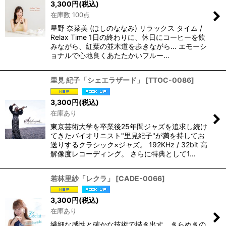
3,300
円
(税込)
在庫数 100点
星野 奈菜美 (ほしのななみ) リラックス タイム /
Relax Time 1日の終わりに、休日にコーヒーを飲
みながら、紅葉の並木道を歩きながら… エモーシ
ョナルで心地良くあたたかいフルー…
里見 紀子「シェエラザード」
[
TTOC-0086
]
3,300
円
(税込)
在庫あり
東京芸術大学を卒業後25年間ジャズを追求し続け
てきたバイオリニスト"里見紀子"が満を持してお
送りするクラシック×ジャズ。 192KHz / 32bit 高
解像度レコーディング。 さらに特典として1…
若林里紗「レクラ」
[
CADE-0066
]
3,300
円
(税込)
在庫あり
繊細な感性と確かな技術で描き出す、きらめきの