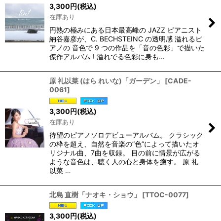
3,300
円
(税込)
在庫あり
円熟の極みにある日本最高峰の JAZZ ピアニスト
納谷嘉彦が、C. BECHSTEINC の透明感 溢れるピ
アノの 音色で 9 つの作品を「音の色彩」で描いた
傑作アルバム ! 溢れでる色彩に身も…
原 礼以菜 (はら れいな)「ガーデン」
[
CADE-
0061
]
3,300
円
(税込)
在庫あり
待望のピアノソロデビューアルバム。 クラシック
の枠を超え、自然を音楽の”色”によって描いたオ
リジナル曲、7曲を収録。 目の前に情景が広がる
ような音色は、聴く人の心と身体を癒す。 原 礼
以菜 …
北島 直樹「ナオキ・ショウ」
[
TTOC-0077
]
3,300
円
(税込)