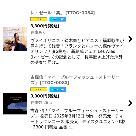
レ・ゼール「翼」
[
TTOC-0084
]
3,300
円
(税込)
在庫あり
ヴァイオリニスト鈴木舞とピアニスト福原彰美が
満を持して録音！フランクとルクーの傑作ヴァイ
オリンソナタ2曲を、新結成デュオ Les Ailes
(レ・ゼール)の記念として、長年磨き上げた渾身
の演奏で届け…
吉森信「マイ・ブルーフィッシュ・ストーリー
ズ」
[
TTOC-0083
]
3,300
円
(税込)
在庫数 29点
吉森 信 /「マイ・ブルーフィッシュ・ストーリー
ズ」 発売日 2025年3月12日 制作・発売元 : ティ
ートックレコーズ 販売元 : ディスクユニオン 価格
: 3300 円税込 品番 :…