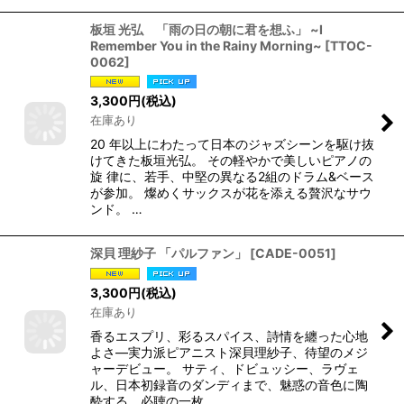
板垣 光弘 「雨の日の朝に君を想ふ」 ~I
Remember You in the Rainy Morning~
[
TTOC-
0062
]
3,300
円
(税込)
在庫あり
20 年以上にわたって日本のジャズシーンを駆け抜
けてきた板垣光弘。 その軽やかで美しいピアノの
旋 律に、若手、中堅の異なる2組のドラム&ベース
が参加。 燦めくサックスが花を添える贅沢なサウ
ンド。 …
深貝 理紗子 「パルファン」
[
CADE-0051
]
3,300
円
(税込)
在庫あり
香るエスプリ、彩るスパイス、詩情を纏った心地
よさ―実力派ピアニスト深貝理紗子、待望のメジ
ャーデビュー。 サティ、ドビュッシー、ラヴェ
ル、日本初録音のダンディまで、魅惑の音色に陶
酔する、必聴の一枚。…