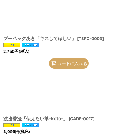
ブーベックあき「キスしてほしい」
[
TSFC-0003
]
2,750
円
(税込)
カートに入れる
渡邊香澄「伝えたい箏-koto-」
[
CADE-0017
]
3,056
円
(税込)