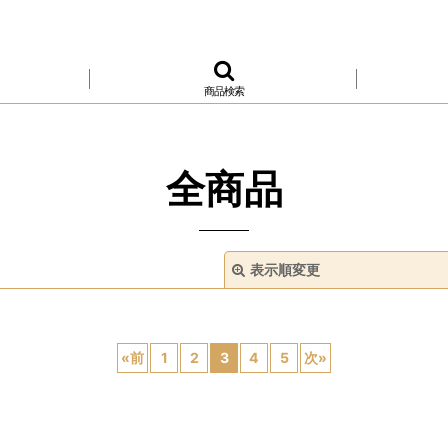
商品検索
全商品
表示順変更
«
前
1
2
3
4
5
次
»
絞り込む