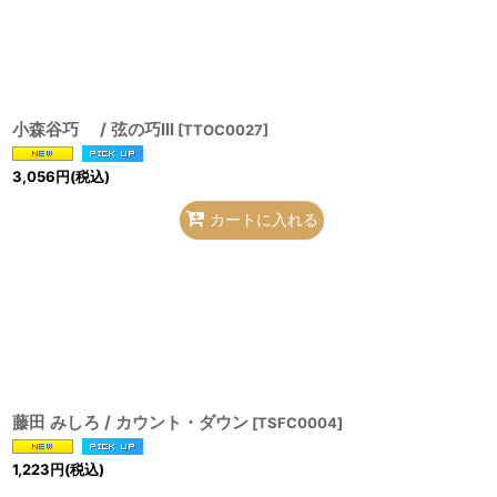
小森谷巧 / 弦の巧lll
[
TTOC0027
]
3,056
円
(税込)
カートに入れる
藤田 みしろ / カウント・ダウン
[
TSFC0004
]
1,223
円
(税込)