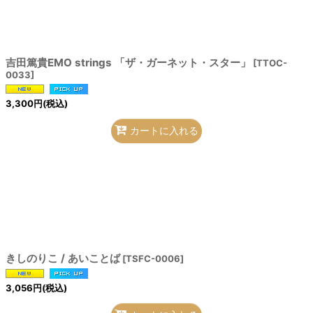
吉田篤貴EMO strings 「ザ・ガーネット・スター」
[
TTOC-
0033
]
3,300
円
(税込)
カートに入れる
きしのりこ / あいことば
[
TSFC-0006
]
3,056
円
(税込)