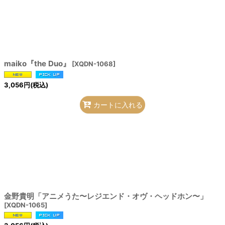
maiko『the Duo』
[
XQDN-1068
]
3,056
円
(税込)
カートに入れる
金野貴明「アニメうた〜レジエンド・オヴ・ヘッドホン〜」
[
XQDN-1065
]