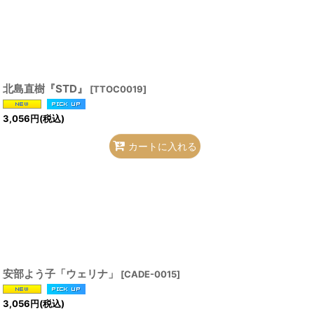
北島直樹『STD』
[
TTOC0019
]
3,056
円
(税込)
カートに入れる
安部よう子「ウェリナ」
[
CADE-0015
]
3,056
円
(税込)