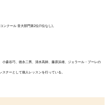
ンクール 音大部門第2位(1位なし)。
、小森谷巧、徳永二男、清水高師、藤原浜雄、ジェラール・プーレの
レスナーとして個人レッスンを行っている。