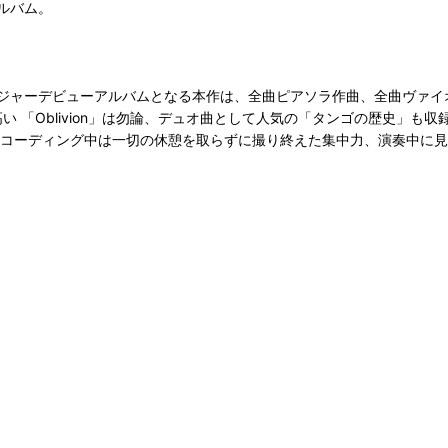
ルバム。
ジャーデビューアルバムとなる本作は、全曲ピアソラ作曲、全曲ヴァイオ
で人気の高い 「Oblivion」は勿論、デュオ曲として人気の「タンゴの歴史
レコーディング中は一切の休憩を取らずに撮り終えた集中力、演奏中に