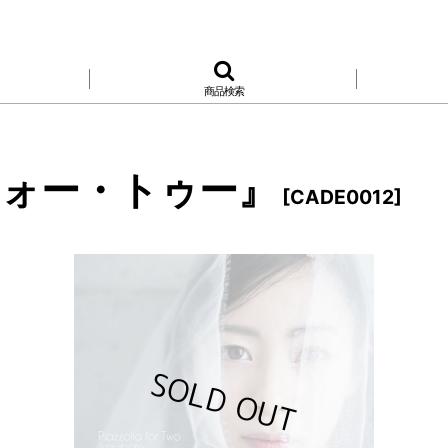
商品検索
フォー・トゥー』
[
CADE0012
]