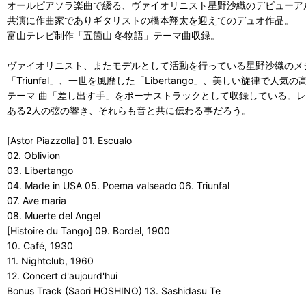
オールピアソラ楽曲で綴る、ヴァイオリニスト星野沙織のデビューア
共演に作曲家でありギタリストの橋本翔太を迎えてのデュオ作品。
富山テレビ制作「五箇山 冬物語」テーマ曲収録。
ヴァイオリニスト、またモデルとして活動を行っている星野沙織のメ
「Triunfal」、一世を風靡した「Libertango」、美しい旋律
テーマ 曲「差し出す手」をボーナストラックとして収録している。
ある2人の弦の響き、それらも音と共に伝わる事だろう。
[Astor Piazzolla] 01. Escualo
02. Oblivion
03. Libertango
04. Made in USA 05. Poema valseado 06. Triunfal
07. Ave maria
08. Muerte del Angel
[Histoire du Tango] 09. Bordel, 1900
10. Café, 1930
11. Nightclub, 1960
12. Concert d'aujourd'hui
Bonus Track (Saori HOSHINO) 13. Sashidasu Te