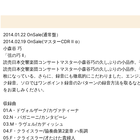
2014.01.22 OnSale(通常盤）
2014.02.19 OnSale(マスターCDR II α）
小森谷 巧
「弦の巧 ll」
読売日本交響楽団コンサートマスター小森谷巧の久しぶりの小品作。
読売日本交響楽団コンサートマスター小森谷巧の久しぶりの小品作。
枚になっている。さらに、録音にも徹底的にこだわりました。エンジ
ク録音。ソロではワンポイント録音の2パターンの録音方法を取るな
をお楽しみください。
収録曲
01.A・ドヴォルザーク/カヴァティーナ
02.N・パガニーニ/カンタビーレ
03.M・ラヴェル/カディッシュ
04.F・クライスラー/協奏曲第2楽章 ハ長調
05.F・クライスラー/才たけた貴婦人