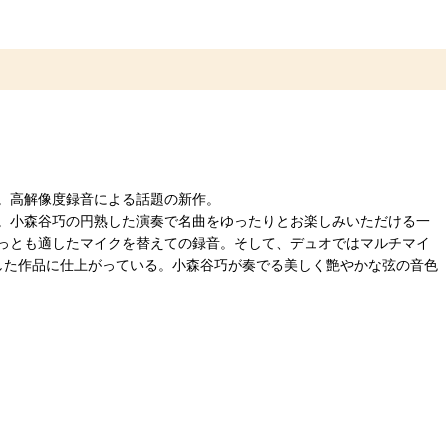
。高解像度録音による話題の新作。
。小森谷巧の円熟した演奏で名曲をゆったりとお楽しみいただける一
っとも適したマイクを替えての録音。そして、デュオではマルチマイ
した作品に仕上がっている。小森谷巧が奏でる美しく艶やかな弦の音色