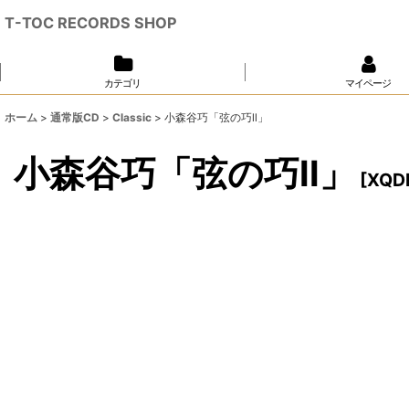
T-TOC RECORDS SHOP
カテゴリ
マイページ
ホーム
>
通常版CD
>
Classic
>
小森谷巧「弦の巧ll」
小森谷巧「弦の巧ll」
[
XQD