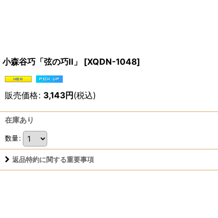
小森谷巧「弦の巧ll」
[
XQDN-1048
]
販売価格
:
3,143
円
(税込)
在庫あり
数量
:
返品特約に関する重要事項