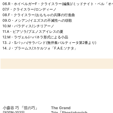
06.R・ホイベルガーF・クライスラー(編集)/ミッドナイト・ベル「
07.F・クライスラー/ロンディーノ
08.F・クライスラー/おもちゃの兵隊の行進曲
09.O・メシアン/イエズスの不滅性への頌歌
10.M・パラディス/シチリアーノ
11.A・ピアソラ/ブエノスアイレスの夏
12.M・ラヴェル/ハバネラ形式による小品
13. J・Sバッハ/サラバンド(無伴奏バルティータ第2番より)
14. J・ブラームス/スケルツォ「F.A.E.ソナタ」
小森谷 巧 「弦の巧」
The Grand
[
XQDN-1035
]
Trio「Shostakovich