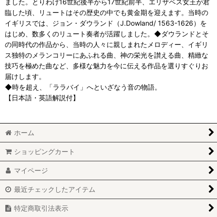
ました。とりわけ16世紀後半から17世紀前半、エリザベス女王が君
臨した頃、リュートはその歴史の中でも黄金期を迎えます。当時の
イギリスでは、ジョン・ダウランド（J.Dowland/ 1563-1626）を
はじめ、数多くのリュート奏者が活躍しました。◆ダウランドとそ
の同時代の作品から、当時の人々に親しまれたメロディー、イギリ
ス独特のメランコリーにあふれる曲、神の栄光を讃える曲、精緻な
技巧を極めた曲など、多様な魅力を今に伝える作品を選りすぐりお
届けします。
◆時を超え、「ララバイ」へといざなう音の物語。
【日本語・英語解説付】
ホーム
ショッピングカート
マイページ
最近チェックしたアイテム
特定商取引法表示