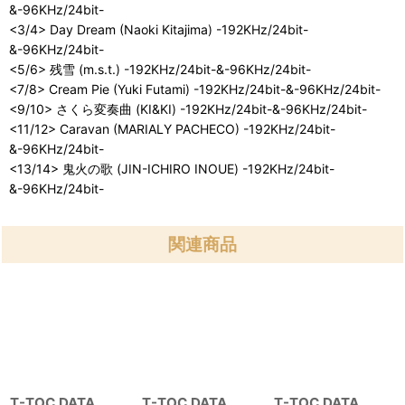
&-96KHz/24bit-
<3/4> Day Dream (Naoki Kitajima) -192KHz/24bit-
&-96KHz/24bit-
<5/6> 残雪 (m.s.t.) -192KHz/24bit-&-96KHz/24bit-
<7/8> Cream Pie (Yuki Futami) -192KHz/24bit-&-96KHz/24bit-
<9/10> さくら変奏曲 (KI&KI) -192KHz/24bit-&-96KHz/24bit-
<11/12> Caravan (MARIALY PACHECO) -192KHz/24bit-
&-96KHz/24bit-
<13/14> 鬼火の歌 (JIN-ICHIRO INOUE) -192KHz/24bit-
&-96KHz/24bit-
関連商品
T-TOC DATA
T-TOC DATA
T-TOC DATA