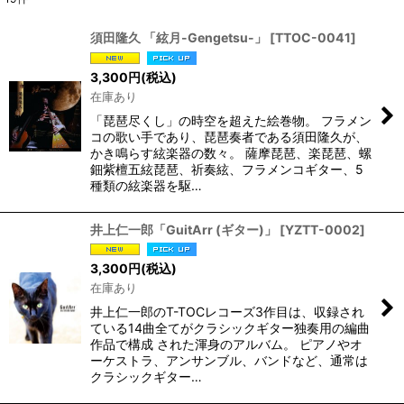
表示数
:
須田隆久 「絃月-Gengetsu-」
[
TTOC-0041
]
並び順
:
3,300
円
(税込)
在庫あり
絞り込む
「琵琶尽くし」の時空を超えた絵巻物。 フラメン
コの歌い手であり、琵琶奏者である須田隆久が、
かき鳴らす絃楽器の数々。 薩摩琵琶、楽琵琶、螺
鈿紫檀五絃琵琶、祈奏絃、フラメンコギター、5
種類の絃楽器を駆…
井上仁一郎「GuitArr (ギター)」
[
YZTT-0002
]
3,300
円
(税込)
在庫あり
井上仁一郎のT-TOCレコーズ3作目は、収録され
ている14曲全てがクラシックギター独奏用の編曲
作品で構成 された渾身のアルバム。 ピアノやオ
ーケストラ、アンサンブル、バンドなど、通常は
クラシックギター…