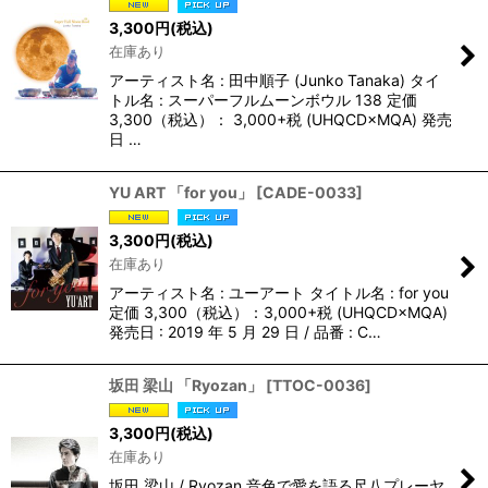
3,300
円
(税込)
在庫あり
アーティスト名 : 田中順子 (Junko Tanaka) タイ
トル名 : スーパーフルムーンボウル 138 定価
3,300（税込）： 3,000+税 (UHQCD×MQA) 発売
日 …
YU ART 「for you」
[
CADE-0033
]
3,300
円
(税込)
在庫あり
アーティスト名 : ユーアート タイトル名 : for you
定価 3,300（税込）：3,000+税 (UHQCD×MQA)
発売日 : 2019 年 5 月 29 日 / 品番 : C…
坂田 梁山 「Ryozan」
[
TTOC-0036
]
3,300
円
(税込)
在庫あり
坂田 梁山 / Ryozan 音色で愛を語る尺八プレーヤ