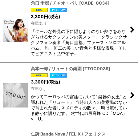
角口 圭都 / チャオ・パリ
[
CADE-0034
]
3,300
円
(税込)
在庫あり
「クールな外見の下に隠しようのない熱さをみな
ぎらせるサクソフォンの美スター」 クラシックサ
クソフォン奏者「角口圭都」ファーストソロアル
バム。 唯一無二の美しい音色と多様な表現・そし
てピアニスト弘中佑子…
高本一郎 / リュートの楽園
[
TTOC0039
]
3,300
円
(税込)
在庫なし
かつてヨーロッパの宮廷において” 楽器の女王” と
謳われた「リュート」 当時の人々の美意識のなか
で育まれた愛しきメロディの数々。 時は流れてい
ま静かに語りだす。 次世代の最高峰 CD「MQA」
×「U…
仁詩 Banda Nova / FELIX / フェリクス