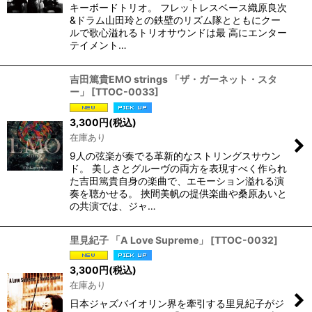
キーボードトリオ。 フレットレスベース織原良次
&ドラム山田玲との鉄壁のリズム隊とともにクー
ルで歌心溢れるトリオサウンドは最 高にエンター
テイメント…
吉田篤貴EMO strings 「ザ・ガーネット・スタ
ー」
[
TTOC-0033
]
3,300
円
(税込)
在庫あり
9人の弦楽が奏でる革新的なストリングスサウン
ド。 美しさとグルーヴの両方を表現すべく作られ
た吉田篤貴自身の楽曲で、エモーション溢れる演
奏を聴かせる。 挾間美帆の提供楽曲や桑原あいと
の共演では、ジャ…
里見紀子 「A Love Supreme」
[
TTOC-0032
]
3,300
円
(税込)
在庫あり
日本ジャズバイオリン界を牽引する里見紀子がジ