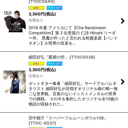
[
TTOC0040
]
3,300
円
(税込)
在庫あり
2018 年夏 アメリカにて【Che Bandoneon
Competition】第 2 位受賞の 仁詩 Hitoshi リーダ
ー作。 悪魔が作ったと言われる蛇腹楽器【バンド
ネオン】が世界の音楽を…
細田好弘「藍碧の空」
[
TTOC0038
]
3,300
円
(税込)
在庫あり
ガットギター奏者「細田好弘」サードアルバムギ
タリスト 細田好弘が目指すオリジナル曲の唯一無
二な世界観。言葉のないインストメンタルの世界
での挑戦。 その今を集約したオリジナル全10曲の
物語が収録された…
田中順子「スーパーフルムーンボウル138」
[
TTOC-0037
]