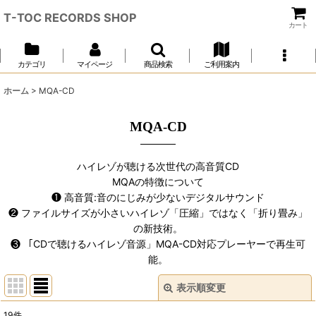
T-TOC RECORDS SHOP
カート
カテゴリ
マイページ
商品検索
ご利用案内
ホーム
>
MQA-CD
MQA-CD
ハイレゾが聴ける次世代の高音質CD
MQAの特徴について
❶ 高音質:音のにじみが少ないデジタルサウンド
❷ ファイルサイズが小さいハイレゾ「圧縮」ではなく「折り畳み」
の新技術。
❸ 「CDで聴けるハイレゾ音源」MQA-CD対応プレーヤーで再生可
能。
表示順変更
閉じる
19
件