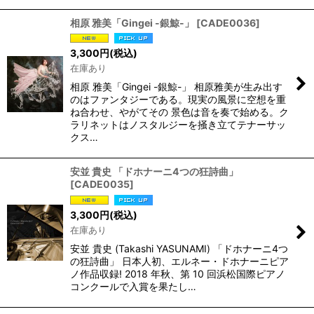
相原 雅美「Gingei -銀鯨-」
[
CADE0036
]
3,300
円
(税込)
在庫あり
相原 雅美「Gingei -銀鯨-」 相原雅美が生み出す
のはファンタジーである。現実の風景に空想を重
ね合わせ、やがてその 景色は音を奏で始める。ク
ラリネットはノスタルジーを掻き立てテナーサッ
クス…
安並 貴史 「ドホナーニ4つの狂詩曲」
[
CADE0035
]
3,300
円
(税込)
在庫あり
安並 貴史 (Takashi YASUNAMI) 「ドホナーニ4つ
の狂詩曲」 日本人初、エルネー・ドホナーニピア
ノ作品収録! 2018 年秋、第 10 回浜松国際ピアノ
コンクールで入賞を果たし…