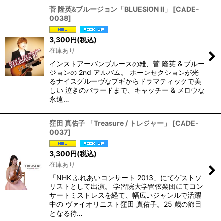
菅 隆英&ブルージョン「BLUESION II」
[
CADE-
0038
]
3,300
円
(税込)
在庫あり
インストアーバンブルースの雄、菅 隆英 & ブルー
ジョンの 2nd アルバム。 ホーンセクションが光
るナイスグルーヴなブギからドラマティックで美
しい 泣きのバラードまで、キャッチー & メロウな
永遠…
窪田 真佑子 「Treasure / トレジャー」
[
CADE-
0037
]
3,300
円
(税込)
在庫あり
「NHK ふれあいコンサート 2013」にてゲストソ
リストとして出演。 学習院大学管弦楽団にてコン
サートミストレスを経て、幅広いジャンルで活躍
中の ヴァイオリニスト窪田 真佑子。25 歳の節目
となる待…