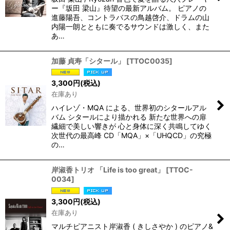
ー『坂田 梁山』待望の最新アルバム。 ピアノの
進藤陽吾、コントラバスの鳥越啓介、ドラムの山
内陽一朗とともに奏でるサウンドは激しく、また
あ…
加藤 貞寿「シタール」
[
TTOC0035
]
3,300
円
(税込)
在庫あり
ハイレゾ・MQA による、世界初のシタールアル
バム シタールにより描かれる 新たな世界への扉
繊細で美しい響きが 心と身体に深く共鳴してゆく
次世代の最高峰 CD「MQA」×「UHQCD」の究極
の…
岸淑香トリオ 「Life is too great」
[
TTOC-
0034
]
3,300
円
(税込)
在庫あり
マルチピアニスト岸淑香 ( きしさやか ) のピアノ&