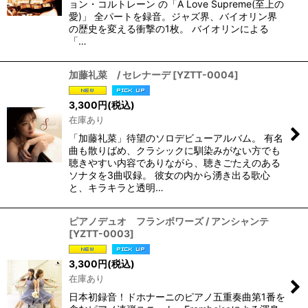
ョン・コルトレーン の「A Love Supreme(至上の
愛)」 全パートを録音。ジャズ界、バイオリン界
の歴史を変える衝撃の1枚。 バイオリンによる
「…
加藤礼菜 / セレナーデ
[
YZTT-0004
]
3,300
円
(税込)
在庫あり
「加藤礼菜」待望のソロデビューアルバム。 有名
曲も散りばめ、クラシックに馴染みがない方でも
聴きやすい内容でありながら、聴きごたえのある
ソナタを3曲収録。 彼女の内から湧き出る歌心
と、キラキラと透明…
ピアノデュオ フランボワーズ / アンシャンテ
[
YZTT-0003
]
3,300
円
(税込)
在庫あり
日本初録音！ドホナーニのピアノ五重奏曲第1番を