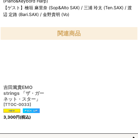
(Piano&Keybord Harp)
【ゲスト】檜垣 麻里奈 (Sop&Alto SAX) / 三浦 玲太 (Ten.SAX) / 渡
辺 定路 (Bari.SAX) / 金野貴明 (Vo)
関連商品
吉田篤貴EMO
strings 「ザ・ガー
ネット・スター」
[
TTOC-0033
]
3,300
円
(税込)