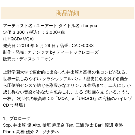
商品詳細
アーティスト名 : ユーアート タイトル名 : for you
定価 3,300（税込）：3,000+税
(UHQCD×MQA)
発売日 : 2019 年 5 月 29 日 / 品番 : CADE0033
制作・発売 : カデンツァ by ティートックレコーズ
販売元 : ディスクユニオン
上野学園大学で運命的に出会った井出崎と高橋の名コンビが送る、
世界一親しみやすい クラシックアルバム...! 歴史に名を残す名曲か
ら圧倒的センスで紡ぐ色彩豊かなオリジナル作品まで、二人にし か
成し得ない音楽があなたを包みこむ、まるで映画を見ているような
一枚。 次世代の最高峰 CD「MQA」×「UHQCD」の究極のハイレゾ
CD で登場 !
1、プロローグ
Sop. 井出崎 優 Alto. 檜垣 麻里奈 Ten. 三浦 玲太 Bari. 渡辺 定路
Piano. 高橋 優介 2、ソナチネ